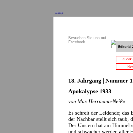
Anzeige
Besuchen Sie uns auf
Facebook
Editorial 
eBook-
New
18. Jahrgang | Nummer 10
Apokalypse 1933
von Max Herrmann-Neiße
Es schreit der Leidende; das 
der Nachbar stellt sich taub, d
Der Unstern hat am Himmel si
und schwächer werden aller H