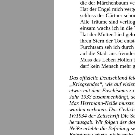
die der Märchenbaum ve
Hat der Engel mich verg
schloss der Gärtner scho
Alle Träume sind verflo
einsam wachs ich in die 
Hat der Mutter Lied gel
ihren Stern der Tod entst
Furchtsam seh ich durch
auf die Stadt aus fremde
Muss das Leben Höllen b
darf kein Mensch mehr g
Das offizielle Deutschland fei
„Kriegsendes“, wie auf viele
etwas mit dem Faschismus zu 
Jahr 1933 zusammenhängt, so
Max Herrmann-Neiße musste 1
wurden verboten. Das Gedicht
IV/1934 der Zeitschrift
Die S
herausgab. Wir folgen der d
Neiße erlebte die Befreiung se
Befreiung wehrte, nicht mehr