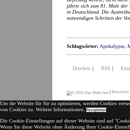
jährte sich zum 81. Male der
in Deutschland. Die Austreib
notwendigen Schritten der Vo
Schlagwörter:
Apokalypse
,
M
Drucken
|
RSS
|
Ema
|
Besuchen 
Um die Website für Sie zu optimieren, werden Cookies verw
von Cookies zu.
Weitere Informationen.
Akzeptieren
Die Cookie-Einstellungen auf dieser Website sind auf "Cookie
Wenn Sie diese Website ohne Änderung Ihrer Cookie-Einstell