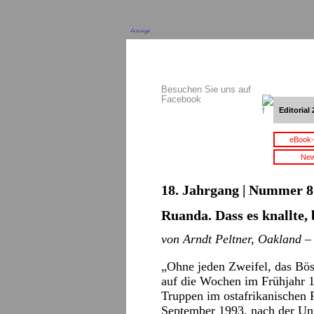
Anzeige
Besuchen Sie uns auf
Facebook
Editorial 
eBook-
New
18. Jahrgang | Nummer 8 
Ruanda. Dass es knallte
von Arndt Peltner, Oakland –
„Ohne jeden Zweifel, das Böse
auf die Wochen im Frühjahr 
Truppen im ostafrikanischen 
September 1993, nach der U