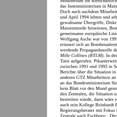
Ministerium für wirtschaftl
das Innenministerium in Main
Doch auch nachdem Mitarbeit
und April 1994 lebten und arb
gewaltsame Übergriffe, Diskri
Massenmorde hinwiesen, Bonn
gemeinsame europäische Linie“
Wolfgang Asche war von 1991
erinnert sich an Bombenattent
werdende Propagandawelle d
Mille Collines (RTLM)
. In d
Tutsi aufgerufen. Pikanterwe
zwischen 1991 und 1993 in 
Berichte über die Situation 
anderen GTZ Mitarbeitern an 
an das Bundesministerium für
kein Blatt vor den Mund geno
den Zentralen, die Situation
bestreiten würde, dann wäre 
auch sein Kollege Reinhardt B
Regierungsberater mit Fokus 
Zentrale nach Eschborn: „Di