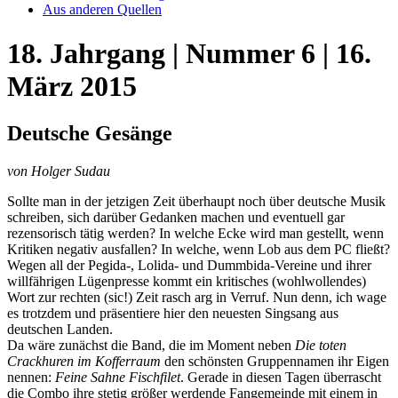
Aus anderen Quellen
18. Jahrgang | Nummer 6 | 16.
März 2015
Deutsche Gesänge
von Holger Sudau
Sollte man in der jetzigen Zeit überhaupt noch über deutsche Musik
schreiben, sich darüber Gedanken machen und eventuell gar
rezensorisch tätig werden? In welche Ecke wird man gestellt, wenn
Kritiken negativ ausfallen? In welche, wenn Lob aus dem PC fließt?
Wegen all der Pegida-, Lolida- und Dummbida-Vereine und ihrer
willfährigen Lügenpresse kommt ein kritisches (wohlwollendes)
Wort zur rechten (sic!) Zeit rasch arg in Verruf. Nun denn, ich wage
es trotzdem und präsentiere hier den neuesten Singsang aus
deutschen Landen.
Da wäre zunächst die Band, die im Moment neben
Die toten
Crackhuren im Kofferraum
den schönsten Gruppennamen ihr Eigen
nennen:
Feine Sahne Fischfilet
. Gerade in diesen Tagen überrascht
die Combo ihre stetig größer werdende Fangemeinde mit einem in