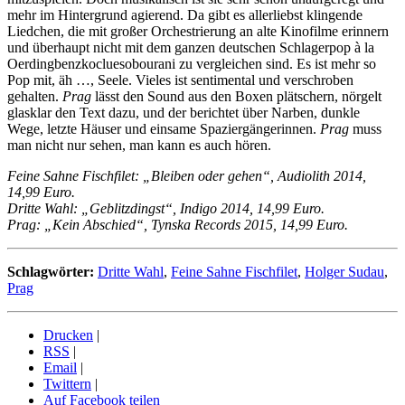
mehr im Hintergrund agierend. Da gibt es allerliebst klingende
Liedchen, die mit großer Orchestrierung an alte Kinofilme erinnern
und überhaupt nicht mit dem ganzen deutschen Schlagerpop à la
Oerdingbenzkocluesobourani zu vergleichen sind. Es ist mehr so
Pop mit, äh …, Seele. Vieles ist sentimental und verschroben
gehalten.
Prag
lässt den Sound aus den Boxen plätschern, nörgelt
glasklar den Text dazu, und der berichtet über Narben, dunkle
Wege, letzte Häuser und einsame Spaziergängerinnen.
Prag
muss
man nicht nur sehen, man kann es auch hören.
Feine Sahne Fischfilet: „Bleiben oder gehen“, Audiolith 2014,
14,99 Euro.
Dritte Wahl: „Geblitzdingst“, Indigo 2014, 14,99 Euro.
Prag: „Kein Abschied“, Tynska Records 2015, 14,99 Euro.
Schlagwörter:
Dritte Wahl
,
Feine Sahne Fischfilet
,
Holger Sudau
,
Prag
Drucken
|
RSS
|
Email
|
Twittern
|
Auf Facebook teilen