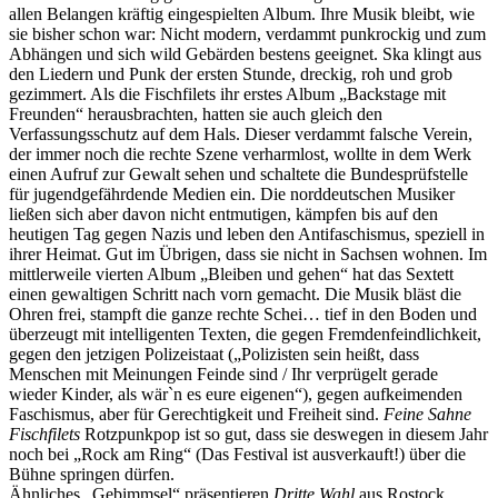
allen Belangen kräftig eingespielten Album. Ihre Musik bleibt, wie
sie bisher schon war: Nicht modern, verdammt punkrockig und zum
Abhängen und sich wild Gebärden bestens geeignet. Ska klingt aus
den Liedern und Punk der ersten Stunde, dreckig, roh und grob
gezimmert. Als die Fischfilets ihr erstes Album „Backstage mit
Freunden“ herausbrachten, hatten sie auch gleich den
Verfassungsschutz auf dem Hals. Dieser verdammt falsche Verein,
der immer noch die rechte Szene verharmlost, wollte in dem Werk
einen Aufruf zur Gewalt sehen und schaltete die Bundesprüfstelle
für jugendgefährdende Medien ein. Die norddeutschen Musiker
ließen sich aber davon nicht entmutigen, kämpfen bis auf den
heutigen Tag gegen Nazis und leben den Antifaschismus, speziell in
ihrer Heimat. Gut im Übrigen, dass sie nicht in Sachsen wohnen. Im
mittlerweile vierten Album „Bleiben und gehen“ hat das Sextett
einen gewaltigen Schritt nach vorn gemacht. Die Musik bläst die
Ohren frei, stampft die ganze rechte Schei… tief in den Boden und
überzeugt mit intelligenten Texten, die gegen Fremdenfeindlichkeit,
gegen den jetzigen Polizeistaat („Polizisten sein heißt, dass
Menschen mit Meinungen Feinde sind / Ihr verprügelt gerade
wieder Kinder, als wär`n es eure eigenen“), gegen aufkeimenden
Faschismus, aber für Gerechtigkeit und Freiheit sind.
Feine Sahne
Fischfilets
Rotzpunkpop ist so gut, dass sie deswegen in diesem Jahr
noch bei „Rock am Ring“ (Das Festival ist ausverkauft!) über die
Bühne springen dürfen.
Ähnliches „Gebimmsel“ präsentieren
Dritte Wahl
aus Rostock,