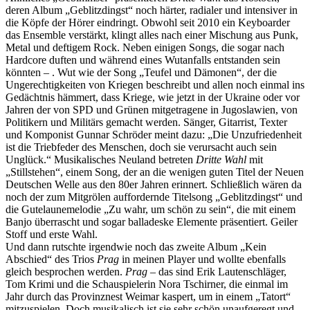
deren Album „Geblitzdingst“ noch härter, radialer und intensiver in
die Köpfe der Hörer eindringt. Obwohl seit 2010 ein Keyboarder
das Ensemble verstärkt, klingt alles nach einer Mischung aus Punk,
Metal und deftigem Rock. Neben einigen Songs, die sogar nach
Hardcore duften und während eines Wutanfalls entstanden sein
könnten – . Wut wie der Song „Teufel und Dämonen“, der die
Ungerechtigkeiten von Kriegen beschreibt und allen noch einmal ins
Gedächtnis hämmert, dass Kriege, wie jetzt in der Ukraine oder vor
Jahren der von SPD und Grünen mitgetragene in Jugoslawien, von
Politikern und Militärs gemacht werden. Sänger, Gitarrist, Texter
und Komponist Gunnar Schröder meint dazu: „Die Unzufriedenheit
ist die Triebfeder des Menschen, doch sie verursacht auch sein
Unglück.“ Musikalisches Neuland betreten
Dritte Wahl
mit
„Stillstehen“, einem Song, der an die wenigen guten Titel der Neuen
Deutschen Welle aus den 80er Jahren erinnert. Schließlich wären da
noch der zum Mitgrölen auffordernde Titelsong „Geblitzdingst“ und
die Gutelaunemelodie „Zu wahr, um schön zu sein“, die mit einem
Banjo überrascht und sogar balladeske Elemente präsentiert. Geiler
Stoff und erste Wahl.
Und dann rutschte irgendwie noch das zweite Album „Kein
Abschied“ des Trios
Prag
in meinen Player und wollte ebenfalls
gleich besprochen werden.
Prag
– das sind Erik Lautenschläger,
Tom Krimi und die Schauspielerin Nora Tschirner, die einmal im
Jahr durch das Provinznest Weimar kaspert, um in einem „Tatort“
mitzuspielen. Doch musikalisch ist sie sehr schön unaufgeregt und