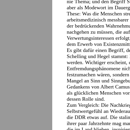
nie Thema; und den Begriff S
aber als Modewort im Dauerg
These: Was die Menschen stres
arbeitsmedizinisch messbare
der bedrückenden Wahrnehmung
nachgehen zu müssen, die auf 
Verwertungsinteressen erfolgt
dem Erwerb von Existenzmitte
Es gibt dafür einen Begriff, d
Schelling und Hegel stammt: 
werden. Wichtiger erscheint,
Entfremdungsphänomene nich
festzumachen wären, sondern
Mangel an Sinn und Sinngebun
Gedankens von Albert Camus:
als glücklichen Menschen vors
dessen Rolle sind.
Zum Vergleich: Die Nachkrieg
Selbstwertgefühl an Wiederau
die DDR etwas auf. Die stalini
ihrer paar Jahrzehnte mag man
die im Land blieben, inspirier