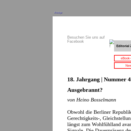
Anzeige
Besuchen Sie uns auf
Facebook
Editorial 
eBook-
New
18. Jahrgang | Nummer 4 
Ausgebrannt?
von Heino Bosselmann
Obwohl die Berliner Republik 
Gerechtigkeits-, Gleichstell
längst zum Wohlfühlland avanc
Signale. Die Dauerpräsenz d