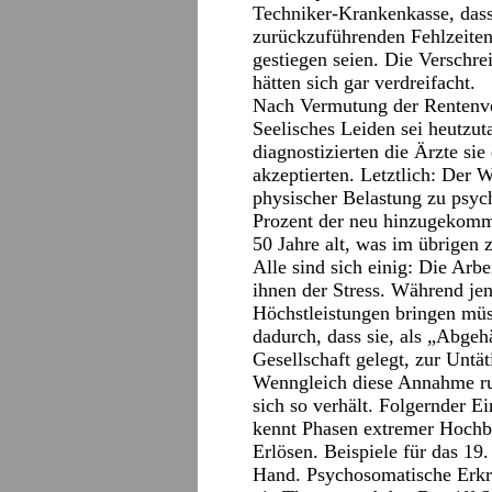
Techniker-Krankenkasse, dass
zurückzuführenden Fehlzeite
gestiegen seien. Die Verschr
hätten sich gar verdreifacht.
Nach Vermutung der Rentenver
Seelisches Leiden sei heutzut
diagnostizierten die Ärzte sie
akzeptierten. Letztlich: Der
physischer Belastung zu psych
Prozent der neu hinzugekomm
50 Jahre alt, was im übrigen 
Alle sind sich einig: Die Ar
ihnen der Stress. Während jen
Höchstleistungen bringen müs
dadurch, dass sie, als „Abgeh
Gesellschaft gelegt, zur Untä
Wenngleich diese Annahme ru
sich so verhält. Folgernder E
kennt Phasen extremer Hochbe
Erlösen. Beispiele für das 19
Hand. Psychosomatische Erkr