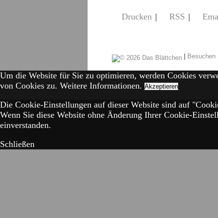
Drucken
|
RSS
|
Ema
|
Besuchen 
Um die Website für Sie zu optimieren, werden Cookies verw
von Cookies zu.
Weitere Informationen.
Akzeptieren
Die Cookie-Einstellungen auf dieser Website sind auf "Cookie
Wenn Sie diese Website ohne Änderung Ihrer Cookie-Einstell
einverstanden.
Schließen