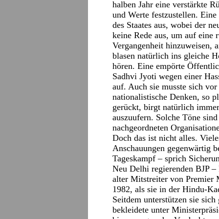
halben Jahr eine verstärkte R
und Werte festzustellen. Eine
des Staates aus, wobei der ne
keine Rede aus, um auf eine r
Vergangenheit hinzuweisen, a
blasen natürlich ins gleiche H
hören. Eine empörte Öffentlic
Sadhvi Jyoti wegen einer Ha
auf. Auch sie musste sich vo
nationalistische Denken, so pl
gerückt, birgt natürlich imme
auszuufern. Solche Töne sind
nachgeordneten Organisation
Doch das ist nicht alles. Viel
Anschauungen gegenwärtig be
Tageskampf – sprich Sicheru
Neu Delhi regierenden BJP – k
alter Mitstreiter von Premier
1982, als sie in der Hindu-Ka
Seitdem unterstützen sie sich 
bekleidete unter Ministerpräs