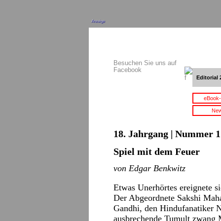
Anzeige
Besuchen Sie uns auf
Facebook
Editorial 
eBook-
New
18. Jahrgang | Nummer 1 
Spiel mit dem Feuer
von Edgar Benkwitz
Etwas Unerhörtes ereignete s
Der Abgeordnete Sakshi Mah
Gandhi, den Hindufanatiker N
ausbrechende Tumult zwang M