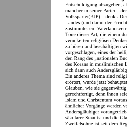
Entschuldigung abzugeben, ab
mancher in seiner Partei – de
Volkspartei(BJP) – denkt. De
Landes (und damit der Errich
zustimmte, ein Vaterlandsverr
Töne dieser Art, die einem du
verankerten religiösen Denken
zu hören und beschäftigten w
vorgeschlagen, eines der heil
den Rang des „nationalen Buc
des Korans in muslimischen 
sich dann auch Andersgläubig
Ein anderes Thema sind relig
erörtert, wurde jetzt behaupt
Glauben, wie sie gegenwärtig 
gerechtfertigt, denn ihnen 
Islam und Christentum vorau
ähnlicher Vorgänge werden vo
Andersgläubiger vorangetrieb
säkularer Staat ist und die Gl
Zweifelsohne ist seit dem Re