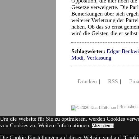
Opposition, die hier noch di
Gesetze verweigerte. Die Parl
Bemerkungen über sich ergehe
weiterer Verletzung der Partei
haben. Ob das so ernst gemei
wird die Geister, die er selbst
Schlagwörter:
Edgar Benkwi
Modi
,
Verfassung
Drucken
|
RSS
|
Ema
|
Besuchen 
Um die Website für Sie zu optimieren, werden Cookies verw
von Cookies zu.
Weitere Informationen.
Akzeptieren
Die Cookie-Einstellungen auf dieser Website sind auf "Cookie