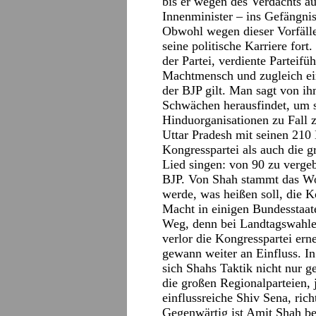
bis er wegen des Verdachts a
Innenminister – ins Gefängni
Obwohl wegen dieser Vorfälle 
seine politische Karriere fort.
der Partei, verdiente Parteifüh
Machtmensch und zugleich ein
der BJP gilt. Man sagt von ih
Schwächen herausfindet, um si
Hinduorganisationen zu Fall 
Uttar Pradesh mit seinen 210
Kongresspartei als auch die 
Lied singen: von 90 zu vergeb
BJP. Von Shah stammt das Wor
werde, was heißen soll, die K
Macht in einigen Bundesstaat
Weg, denn bei Landtagswahlen
verlor die Kongresspartei er
gewann weiter an Einfluss. I
sich Shahs Taktik nicht nur g
die großen Regionalparteien, 
einflussreiche Shiv Sena, richt
Gegenwärtig ist Amit Shah be