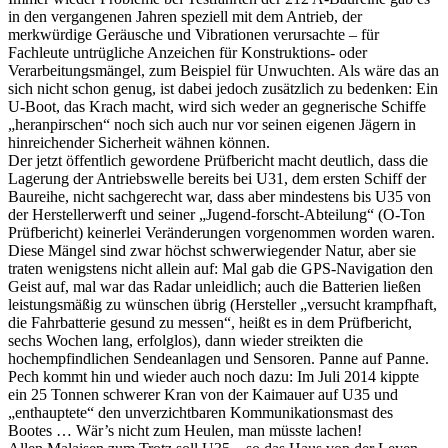
in den vergangenen Jahren speziell mit dem Antrieb, der
merkwürdige Geräusche und Vibrationen verursachte – für
Fachleute untrügliche Anzeichen für Konstruktions- oder
Verarbeitungsmängel, zum Beispiel für Unwuchten. Als wäre das an
sich nicht schon genug, ist dabei jedoch zusätzlich zu bedenken: Ein
U-Boot, das Krach macht, wird sich weder an gegnerische Schiffe
„heranpirschen“ noch sich auch nur vor seinen eigenen Jägern in
hinreichender Sicherheit wähnen können.
Der jetzt öffentlich gewordene Prüfbericht macht deutlich, dass die
Lagerung der Antriebswelle bereits bei U31, dem ersten Schiff der
Baureihe, nicht sachgerecht war, dass aber mindestens bis U35 von
der Herstellerwerft und seiner „Jugend-forscht-Abteilung“ (O-Ton
Prüfbericht) keinerlei Veränderungen vorgenommen worden waren.
Diese Mängel sind zwar höchst schwerwiegender Natur, aber sie
traten wenigstens nicht allein auf: Mal gab die GPS-Navigation den
Geist auf, mal war das Radar unleidlich; auch die Batterien ließen
leistungsmäßig zu wünschen übrig (Hersteller „versucht krampfhaft,
die Fahrbatterie gesund zu messen“, heißt es in dem Prüfbericht,
sechs Wochen lang, erfolglos), dann wieder streikten die
hochempfindlichen Sendeanlagen und Sensoren. Panne auf Panne.
Pech kommt hin und wieder auch noch dazu: Im Juli 2014 kippte
ein 25 Tonnen schwerer Kran von der Kaimauer auf U35 und
„enthauptete“ den unverzichtbaren Kommunikationsmast des
Bootes … Wär’s nicht zum Heulen, man müsste lachen!