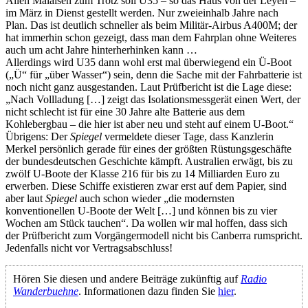
Allen Malaisen zum Trotz soll U35 – so das Haus von der Leyen –
im März in Dienst gestellt werden. Nur zweieinhalb Jahre nach
Plan. Das ist deutlich schneller als beim Militär-Airbus A400M; der
hat immerhin schon gezeigt, dass man dem Fahrplan ohne Weiteres
auch um acht Jahre hinterherhinken kann …
Allerdings wird U35 dann wohl erst mal überwiegend ein Ü-Boot
(„Ü“ für „über Wasser“) sein, denn die Sache mit der Fahrbatterie ist
noch nicht ganz ausgestanden. Laut Prüfbericht ist die Lage diese:
„Nach Vollladung […] zeigt das Isolationsmessgerät einen Wert, der
nicht schlecht ist für eine 30 Jahre alte Batterie aus dem
Kohlebergbau – die hier ist aber neu und steht auf einem U-Boot.“
Übrigens: Der
Spiegel
vermeldete dieser Tage, dass Kanzlerin
Merkel persönlich gerade für eines der größten Rüstungsgeschäfte
der bundesdeutschen Geschichte kämpft. Australien erwägt, bis zu
zwölf U-Boote der Klasse 216 für bis zu 14 Milliarden Euro zu
erwerben. Diese Schiffe existieren zwar erst auf dem Papier, sind
aber laut
Spiegel
auch schon wieder „die modernsten
konventionellen U-Boote der Welt […] und können bis zu vier
Wochen am Stück tauchen“. Da wollen wir mal hoffen, dass sich
der Prüfbericht zum Vorgängermodell nicht bis Canberra rumspricht.
Jedenfalls nicht vor Vertragsabschluss!
Hören Sie diesen und andere Beiträge zukünftig auf
Radio
Wanderbuehne
. Informationen dazu finden Sie
hier
.