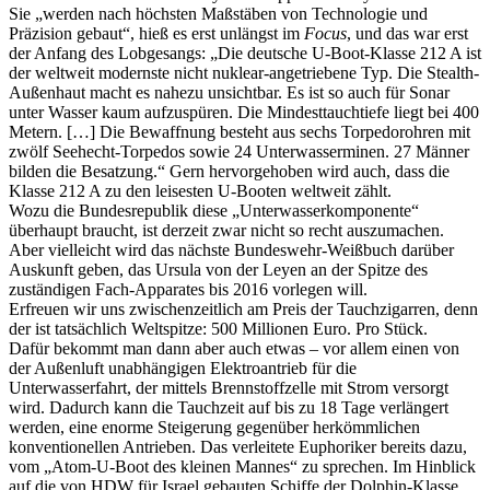
Sie „werden nach höchsten Maßstäben von Technologie und
Präzision gebaut“, hieß es erst unlängst im
Focus
, und das war erst
der Anfang des Lobgesangs: „Die deutsche U-Boot-Klasse 212 A ist
der weltweit modernste nicht nuklear-angetriebene Typ. Die Stealth-
Außenhaut macht es nahezu unsichtbar. Es ist so auch für Sonar
unter Wasser kaum aufzuspüren. Die Mindesttauchtiefe liegt bei 400
Metern. […] Die Bewaffnung besteht aus sechs Torpedorohren mit
zwölf Seehecht-Torpedos sowie 24 Unterwasserminen. 27 Männer
bilden die Besatzung.“ Gern hervorgehoben wird auch, dass die
Klasse 212 A zu den leisesten U-Booten weltweit zählt.
Wozu die Bundesrepublik diese „Unterwasserkomponente“
überhaupt braucht, ist derzeit zwar nicht so recht auszumachen.
Aber vielleicht wird das nächste Bundeswehr-Weißbuch darüber
Auskunft geben, das Ursula von der Leyen an der Spitze des
zuständigen Fach-Apparates bis 2016 vorlegen will.
Erfreuen wir uns zwischenzeitlich am Preis der Tauchzigarren, denn
der ist tatsächlich Weltspitze: 500 Millionen Euro. Pro Stück.
Dafür bekommt man dann aber auch etwas – vor allem einen von
der Außenluft unabhängigen Elektroantrieb für die
Unterwasserfahrt, der mittels Brennstoffzelle mit Strom versorgt
wird. Dadurch kann die Tauchzeit auf bis zu 18 Tage verlängert
werden, eine enorme Steigerung gegenüber herkömmlichen
konventionellen Antrieben. Das verleitete Euphoriker bereits dazu,
vom „Atom-U-Boot des kleinen Mannes“ zu sprechen. Im Hinblick
auf die von HDW für Israel gebauten Schiffe der Dolphin-Klasse