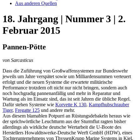
Aus anderen Quellen
18. Jahrgang | Nummer 3 | 2.
Februar 2015
Pannen-Pötte
von Sarcasticus
Dass die Zuführung von Großwaffensystemen zur Bundeswehr
jeweils um Jahre verspätet sowie um Milliardensummen verteuert
erfolgt und die neuen Systeme die erwartete militärische
Performance trotzdem oft nicht nur nicht bringen, sondern auch
noch hochgradig pannenanfällig und mehr in Reparatur und
Wartung als im Einsatz sind, das ist seit Jahren die übliche Regel.
Dafür stehen Systeme wie
Korvette K 130
,
Kampfhubschrauber
Tiger
,
Fregatte 125
und andere mehr.
Aus diesem blamablen Potpurri an Rüstungsdebakeln heraus wie
der sprichwörtliche Leuchtturm aus der Sturmflut ragten bisher
allerdings als wirkliche deutsche Wertarbeit die U-Boote des
Herstellers Howaldtswerke-Deutsche Werft GmbH (HDW), eines
Tochterunternehmens von ThyssenKrupp Marine Systems in Kiel.