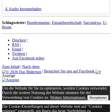
⇓ Audio herunterladen
Schlagwörter:
Bundesmarine
,
Einsatzbereitschaft
,
Sarcasticus
,
U-
Boote
Drucken
|
RSS
|
Email
|
Twittern
|
Auf Facebook teilen
Zum Inhalt
|
Nach oben
|
Besuchen Sie uns auf Facebook
Anzeige
Um die Website für Sie zu optimieren, werden Cookies verwendet.
Durch die weitere Nutzung der Website stimmen Sie der
Verwendung von Cookies zu.
Weitere Informationen.
Akzeptieren
Die Cookie-Einstellungen auf dieser Website sind auf "Cookies
zulassen" eingestellt, um Ihnen das beste Surferlebnis zu