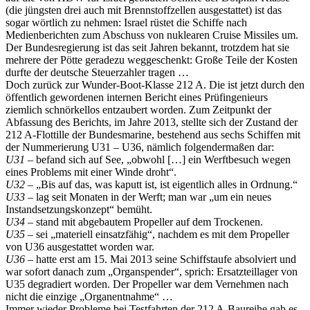
(die jüngsten drei auch mit Brennstoffzellen ausgestattet) ist das
sogar wörtlich zu nehmen: Israel rüstet die Schiffe nach
Medienberichten zum Abschuss von nuklearen Cruise Missiles um.
Der Bundesregierung ist das seit Jahren bekannt, trotzdem hat sie
mehrere der Pötte geradezu weggeschenkt: Große Teile der Kosten
durfte der deutsche Steuerzahler tragen …
Doch zurück zur Wunder-Boot-Klasse 212 A. Die ist jetzt durch den
öffentlich gewordenen internen Bericht eines Prüfingenieurs
ziemlich schnörkellos entzaubert worden. Zum Zeitpunkt der
Abfassung des Berichts, im Jahre 2013, stellte sich der Zustand der
212 A-Flottille der Bundesmarine, bestehend aus sechs Schiffen mit
der Nummerierung U31 – U36, nämlich folgendermaßen dar:
U31
– befand sich auf See, „obwohl […] ein Werftbesuch wegen
eines Problems mit einer Winde droht“.
U32
– „Bis auf das, was kaputt ist, ist eigentlich alles in Ordnung.“
U33
– lag seit Monaten in der Werft; man war „um ein neues
Instandsetzungskonzept“ bemüht.
U34
– stand mit abgebautem Propeller auf dem Trockenen.
U35
– sei „materiell einsatzfähig“, nachdem es mit dem Propeller
von U36 ausgestattet worden war.
U36
– hatte erst am 15. Mai 2013 seine Schiffstaufe absolviert und
war sofort danach zum „Organspender“, sprich: Ersatzteillager von
U35 degradiert worden. Der Propeller war dem Vernehmen nach
nicht die einzige „Organentnahme“ …
Immer wieder Probleme bei Testfahrten der 212 A-Baureihe gab es