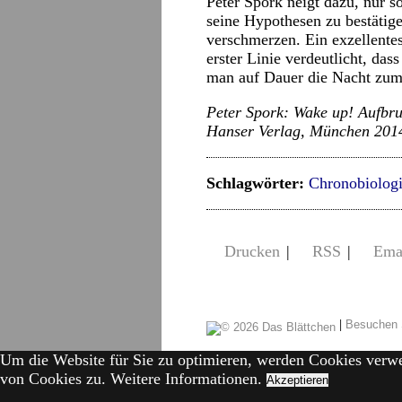
Peter Spork neigt dazu, nur s
seine Hypothesen zu bestätige
verschmerzen. Ein exzellentes
erster Linie verdeutlicht, das
man auf Dauer die Nacht zum
Peter Spork: Wake up! Aufbru
Hanser Verlag, München 2014
Schlagwörter:
Chronobiolog
Drucken
|
RSS
|
Ema
|
Besuchen 
Um die Website für Sie zu optimieren, werden Cookies verw
von Cookies zu.
Weitere Informationen.
Akzeptieren