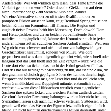
Andererseits: Wer will wirklich gern lesen, dass Tante Emma die
Vorfahrt genommen wurde? Oder dass die Gießkannen auf dem
alten Stadtfriedhof geklaut werden? Also nein, danke!
Wie eine Alternative zu der zu oft tristen Realität und der zu
pompösen Fiktion aussehen kann, zeigt Bernhard Spring mit seinen
beiden Krimis um Kommissar Till Thamm. Die Region und
zugleich tiefste Provinz heißt hier Merseburg. Doch obwohl Dom
und Herzogschloss und die an beidem vorbeifließende Saale
natürlich unumgänglich sind, könnte der Kommissar auch in jeder
anderen Kleinstadt im südlichen Sachsen-Anhalt ermitteln. Weil sein
Weg nicht von schwerer und nicht mal nur von halbgewichtiger
Geschichtskost gesäumt ist, sondern von Milieu. Wie dort
gesprochen und was damit eigentlich gemeint wird, wie schnell oder
langsam dort das Blut fließt und die Zeit vergeht – kurz: Wie die
Leute dort eben so ticken, das macht der Krimi geradezu fühlbar.
Und das hat nur bedingt mit Merseburg zu tun, das ist eine Aura, die
den gesamten sächsisch geprägten Süden des Landes durchdringt.
Entsprechend befremdet mag der Leser hier und da vielleicht sein,
wenn Gemütlichkeit und Ruppigkeit mitunter erstaunlich abrupt
wechseln – wenn diese Hilfssachsen westlich vom eigentlichen
Sachsen ihre spitzen Ecken und weichen Kanten zugleich zeigen.
Geschmäcker oder Erwartungshaltungen werden hier nicht bedient,
Sympathien lassen sich auch nur schwer verteilen. Stattdessen wird,
gerade weil eben das Wesen der Figuren letztendlich eigentümlich
bleibt, ein nicht leicht zu durchschauendes Milieu dargestellt, unter