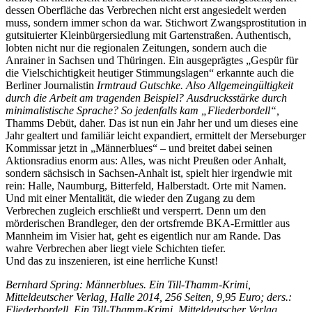
dessen Oberfläche das Verbrechen nicht erst angesiedelt werden
muss, sondern immer schon da war. Stichwort Zwangsprostitution in
gutsituierter Kleinbürgersiedlung mit Gartenstraßen. Authentisch,
lobten nicht nur die regionalen Zeitungen, sondern auch die
Anrainer in Sachsen und Thüringen. Ein ausgeprägtes „Gespür für
die Vielschichtigkeit heutiger Stimmungslagen“ erkannte auch die
Berliner Journalistin
Irmtraud Gutschke. Also Allgemeingültigkeit
durch die Arbeit am tragenden Beispiel? Ausdrucksstärke durch
minimalistische Sprache? So jedenfalls kam „Fliederbordell“,
Thamms Debüt, daher. Das ist nun ein Jahr her und um dieses eine
Jahr gealtert und familiär leicht expandiert, ermittelt der Merseburger
Kommissar jetzt in „Männerblues“ – und breitet dabei seinen
Aktionsradius enorm aus: Alles, was nicht Preußen oder Anhalt,
sondern sächsisch in Sachsen-Anhalt ist, spielt hier irgendwie mit
rein: Halle, Naumburg, Bitterfeld, Halberstadt. Orte mit Namen.
Und mit einer Mentalität, die wieder den Zugang zu dem
Verbrechen zugleich erschließt und versperrt. Denn um den
mörderischen Brandleger, den der ortsfremde BKA-Ermittler aus
Mannheim im Visier hat, geht es eigentlich nur am Rande. Das
wahre Verbrechen aber liegt viele Schichten tiefer.
Und das zu inszenieren, ist eine herrliche Kunst!
Bernhard Spring: Männerblues. Ein Till-Thamm-Krimi,
Mitteldeutscher Verlag, Halle 2014, 256 Seiten, 9,95 Euro; ders.:
Fliederbordell. Ein Till-Thamm-Krimi, Mitteldeutscher Verlag,