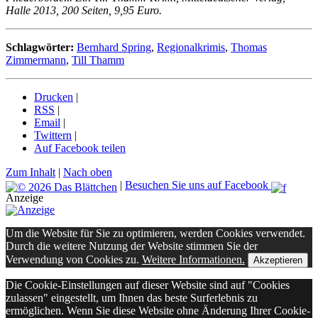
Halle 2013, 200 Seiten, 9,95 Euro.
Schlagwörter:
Bernhard Spring
,
Regionalkrimis
,
Thomas
Zimmermann
,
Till Thamm
Drucken
|
RSS
|
Email
|
Twittern
|
Auf Facebook teilen
Zum Inhalt
|
Nach oben
|
Besuchen Sie uns auf Facebook
Anzeige
Um die Website für Sie zu optimieren, werden Cookies verwendet.
Durch die weitere Nutzung der Website stimmen Sie der
Verwendung von Cookies zu.
Weitere Informationen.
Akzeptieren
Die Cookie-Einstellungen auf dieser Website sind auf "Cookies
zulassen" eingestellt, um Ihnen das beste Surferlebnis zu
ermöglichen. Wenn Sie diese Website ohne Änderung Ihrer Cookie-