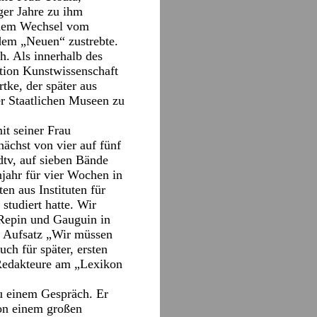
ger Jahre zu ihm
einem Wechsel vom
dem „Neuen“ zustrebte.
h. Als innerhalb des
tion Kunstwissenschaft
rtke, der später aus
er Staatlichen Museen zu
it seiner Frau
ächst von vier auf fünf
tv, auf sieben Bände
njahr für vier Wochen in
en aus Instituten für
tudiert hatte. Wir
Repin und Gauguin in
m Aufsatz „Wir müssen
uch für später, ersten
s Redakteure am „Lexikon
zu einem Gespräch. Er
von einem großen