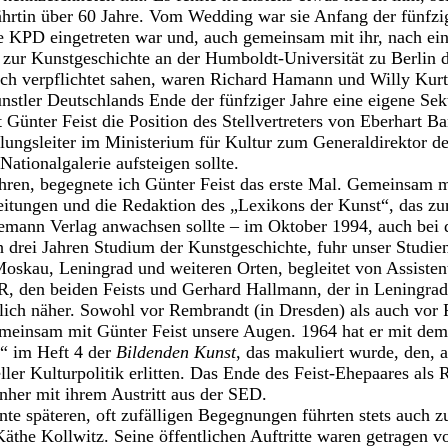
hrtin über 60 Jahre. Vom Wedding war sie Anfang der fünfzi
ie KPD eingetreten war und, auch gemeinsam mit ihr, nach 
 zur Kunstgeschichte an der Humboldt-Universität zu Berlin 
sich verpflichtet sahen, waren Richard Hamann und Willy Kurt
stler Deutschlands Ende der fünfziger Jahre eine eigene Sek
 Günter Feist die Position des Stellvertreters von Eberhart Ba
eilungsleiter im Ministerium für Kultur zum Generaldirektor d
Nationalgalerie aufsteigen sollte.
Jahren, begegnete ich Günter Feist das erste Mal. Gemeinsam m
itungen und die Redaktion des „Lexikons der Kunst“, das zun
ann Verlag anwachsen sollte – im Oktober 1994, auch bei d
ch drei Jahren Studium der Kunstgeschichte, fuhr unser Studie
oskau, Leningrad und weiteren Orten, begleitet von Assistent
 den beiden Feists und Gerhard Hallmann, der in Leningrad s
ich näher. Sowohl vor Rembrandt (in Dresden) als auch vor 
meinsam mit Günter Feist unsere Augen. 1964 hat er mit de
“ im Heft 4 der
Bildenden Kunst
, das makuliert wurde, den, a
eller Kulturpolitik erlitten. Das Ende des Feist-Ehepaares al
nher mit ihrem Austritt aus der SED.
nte späteren, oft zufälligen Begegnungen führten stets auch 
 Käthe Kollwitz. Seine öffentlichen Auftritte waren getragen 