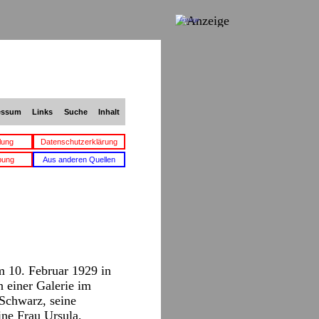
Anzeige
essum
Links
Suche
Inhalt
lung
Datenschutzerklärung
bung
Aus anderen Quellen
m 10. Februar 1929 in
n einer Galerie im
 Schwarz, seine
ine Frau Ursula,