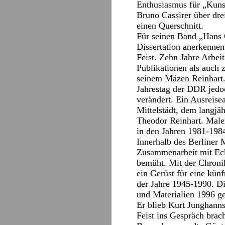
Enthusiasmus für „Kunst
Bruno Cassirer über dre
einen Querschnitt.
Für seinen Band „Hans 
Dissertation anerkennen
Feist. Zehn Jahre Arbe
Publikationen als auch 
seinem Mäzen Reinhart.
Jahrestag der DDR jedoc
verändert. Ein Ausreisea
Mittelstädt, dem langjä
Theodor Reinhart. Male
in den Jahren 1981-1984
Innerhalb des Berliner 
Zusammenarbeit mit Eckh
bemüht. Mit der Chroni
ein Gerüst für eine kün
der Jahre 1945-1990. D
und Materialien 1996 g
Er blieb Kurt Junghann
Feist ins Gespräch brac