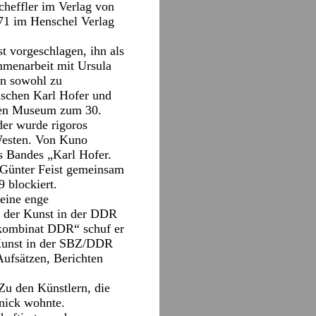
cheffler im Verlag von
971 im Henschel Verlag
 vorgeschlagen, ihn als
ammenarbeit mit Ursula
en sowohl zu
ischen Karl Hofer und
ten Museum zum 30.
der wurde rigoros
 Westen. Von Kuno
es Bandes „Karl Hofer.
 Günter Feist gemeinsam
 blockiert.
 eine enge
g der Kunst in der DDR
tkombinat DDR“ schuf er
r Kunst in der SBZ/DDR
ufsätzen, Berichten
Zu den Künstlern, die
enick wohnte.