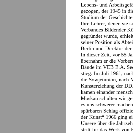
Lebens- und Arbeitsgefä
gezogen, der 1945 in d
Studium der Geschichte
Ihre Lehrer, denen sie 
Verbandes Bildender Kün
gegründet wurde, erhielt
seiner Position als Abt
Berlin und Direktor der 
In dieser Zeit, vor 55 
übernahm er die Vorbere
Bände im VEB E.A. Seem
stieg. Im Juli 1961, na
die Sowjetunion, nach M
Kunsterziehung der DDR,
kamen einander menschl
Moskau schulten wir ge
es uns schwerer machen
spürbaren Schlag offizi
der Kunst“ 1966 ging ei
Unsere über die Jahrzeh
stritt für das Werk von