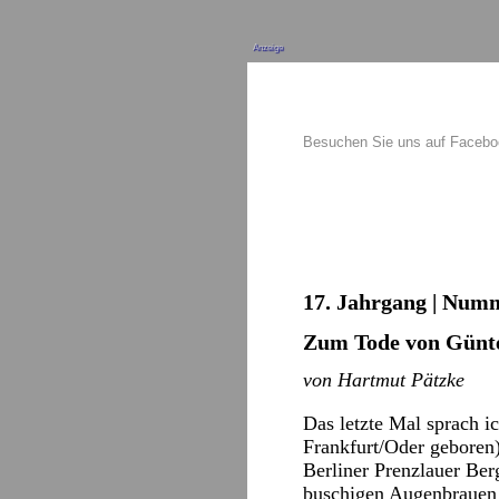
Anzeige
Besuchen Sie uns auf Faceb
17. Jahrgang | Numm
Zum Tode von Günte
von Hartmut Pätzke
Das letzte Mal sprach i
Frankfurt/Oder geboren)
Berliner Prenzlauer Ber
buschigen Augenbrauen k