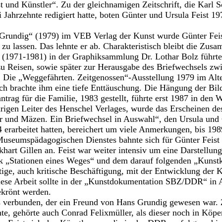
 und Künstler“. Zu der gleichnamigen Zeitschrift, die Karl S
i Jahrzehnte redigiert hatte, boten Günter und Ursula Feist 1
Grundig“ (1979) im VEB Verlag der Kunst wurde Günter Feist
 zu lassen. Das lehnte er ab. Charakteristisch bleibt die Zus
it (1971-1981) in der Graphiksammlung Dr. Lothar Bolz führt
zu Reisen, sowie später zur Herausgabe des Briefwechsels zw
 Die „Weggefährten. Zeitgenossen“-Ausstellung 1979 im Al
h brachte ihm eine tiefe Enttäuschung. Die Hängung der Bil
ntrag für die Familie, 1983 gestellt, führte erst 1987 in den
hrigen Leiter des Henschel Verlages, wurde das Erscheinen d
r und Mäzen. Ein Briefwechsel in Auswahl“, den Ursula und
 erarbeitet hatten, bereichert um viele Anmerkungen, bis 1989
Museumspädagogischen Dienstes bahnte sich für Günter Feist
art Gillen an. Feist war weiter intensiv um eine Darstellun
k „Stationen eines Weges“ und dem darauf folgenden „Kuns
ftige, auch kritische Beschäftigung, mit der Entwicklung de
iese Arbeit sollte in der „Kunstdokumentation SBZ/DDR“ in A
ekrönt werden.
s verbunden, der ein Freund von Hans Grundig gewesen war. 
hte, gehörte auch Conrad Felixmüller, als dieser noch in Köp