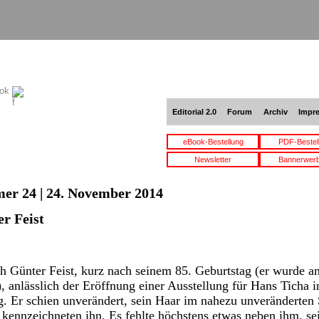
ook
Editorial 2.0
Forum
Archiv
Impr
eBook-Bestellung
PDF-Bestel
Newsletter
Bannerwer
er 24 | 24. November 2014
r Feist
ch Günter Feist, kurz nach seinem 85. Geburtstag (er wurde a
, anlässlich der Eröffnung einer Ausstellung für Hans Ticha i
g. Er schien unverändert, sein Haar im nahezu unveränderten
ennzeichneten ihn. Es fehlte höchstens etwas neben ihm, se