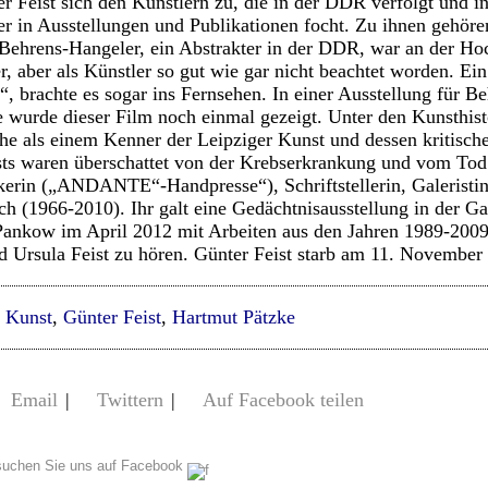
 Feist sich den Künstlern zu, die in der DDR verfolgt und i
r in Ausstellungen und Publikationen focht. Zu ihnen gehör
Behrens-Hangeler, ein Abstrakter in der DDR, war an der Ho
r, aber als Künstler so gut wie gar nicht beachtet worden. Ein
“, brachte es sogar ins Fernsehen. In einer Ausstellung für B
re wurde dieser Film noch einmal gezeigt. Unter den Kunsthist
e als einem Kenner der Leipziger Kunst und dessen kritische
sts waren überschattet von der Krebserkrankung und vom Tod 
erin („ANDANTE“-Handpresse“), Schriftstellerin, Galeristin 
h (1966-2010). Ihr galt eine Gedächtnisausstellung in der G
Pankow im April 2012 mit Arbeiten aus den Jahren 1989-2009
 Ursula Feist zu hören. Günter Feist starb am 11. November 
e Kunst
,
Günter Feist
,
Hartmut Pätzke
Email
|
Twittern
|
Auf Facebook teilen
uchen Sie uns auf Facebook