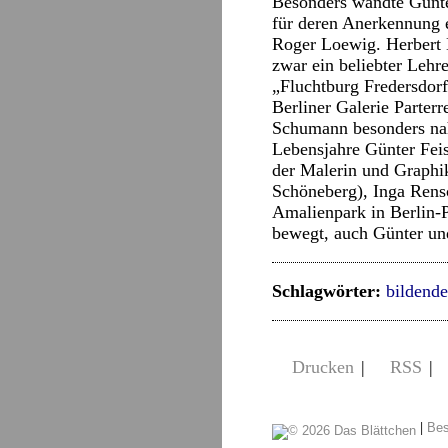
Besonders wandte Günter
für deren Anerkennung e
Roger Loewig. Herbert 
zwar ein beliebter Lehre
„Fluchtburg Fredersdorf
Berliner Galerie Parter
Schumann besonders nah
Lebensjahre Günter Fei
der Malerin und Graphik
Schöneberg), Inga Rensc
Amalienpark in Berlin-
bewegt, auch Günter und
Schlagwörter:
bildend
Drucken
|
RSS
|
|
Bes