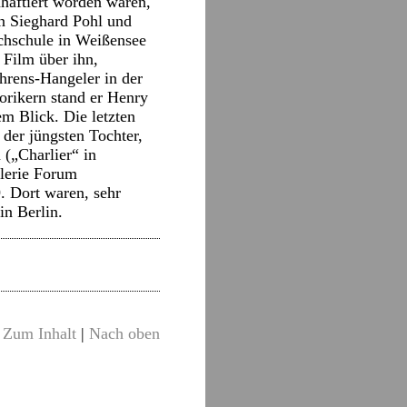
nhaftiert worden waren,
en Sieghard Pohl und
chschule in Weißensee
 Film über ihn,
ehrens-Hangeler in der
orikern stand er Henry
m Blick. Die letzten
der jüngsten Tochter,
(„Charlier“ in
alerie Forum
. Dort waren, sehr
in Berlin.
Zum Inhalt
|
Nach oben