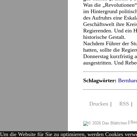
Was die „Revolutionen“ 
im Hintergrund politisc
des Aufruhrs eine Eskal
Geschäftswelt ihre Kreis
Regierenden. Und ein H
historische Gestalt.
Nachdem Führer der Stud
hatten, sollte die Regi
Donnerstag kurzfristig a
ausgestritten. Und Reb
Schlagwörter:
Bernhar
Drucken
|
RSS
|
|
Bes
Um die Website für Sie zu optimieren, werden Cookies verw