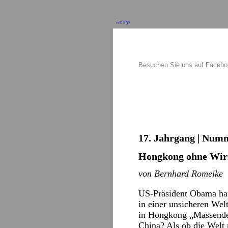
Anzeige
Besuchen Sie uns auf Faceb
17. Jahrgang | Numm
Hongkong ohne Wir
von Bernhard Romeike
US-Präsident Obama hat
in einer unsicheren Wel
in Hongkong „Massendem
China? Als ob die Welt 