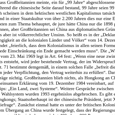
ass Großbritannien meinte, ein für „99 Jahre“ abgeschlossener
rend die chinesische Seite darauf bestand, 99 Jahre seien 99
h scheinen in dem hektischen westlichen Kapitalismus tatsäch
d in einer Staatskultur von über 2.200 Jahren dies nur eine E
exten zum Thema behauptet, de jure hätte China nur die 1898
önnen, aber Großbritannien sei China aus diplomatischen Grü
ber ist völkerrechtlicher Unsinn. So heißt es in der „Deklar
gigkeit an die kolonialen Länder und Völker“ vom 14. Dez
det „feierlich, dass dem Kolonialismus in allen seinen For
jede Einschränkung ein Ende gemacht werden muss“. Die „W
“ vom 23. Mai 1969 legt in Art. 64 fest: „Wenn eine neue zw
s entsteht, wird jeder bestehende Vertrag, der im Widerspruc
Art. 71 bestimmt demgemäß, in einem solchen Falle „befreit d
n jeder Verpflichtung, den Vertrag weiterhin zu erfüllen“. Da
räge nichtig. Großbritannien blieb nichts, als Hongkong an 
einsamen Erklärung vom 19. Dezember 1984 vereinbart, auf 
ips: „Ein Land, zwei Systeme“. Weitere Gespräche zwischen
s Wahlsystem wurden 1993 ergebnislos abgebrochen. Es gibt 
gkongs; Staatsoberhaupt ist der chinesische Präsident, jetzt 
efrage“. Zunächst einmal hatte es unter der britischen Kolon
m Übergang an China wurde festgelegt, dass der Regierung