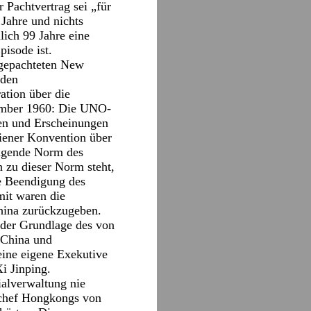
 Pachtvertrag sei „für
 Jahre und nichts
lich 99 Jahre eine
pisode ist.
 gepachteten New
nden
ation über die
ember 1960: Die UNO-
men und Erscheinungen
iener Konvention über
ingende Norm des
h zu dieser Norm steht,
ie Beendigung des
mit waren die
China zurückzugeben.
der Grundlage des von
 China und
eine eigene Exekutive
Xi Jinping.
ialverwaltung nie
schef Hongkongs von