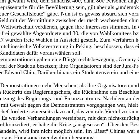
um gewählt wird, dem zunächst 400, dann 800 Personen ange
präsentativ für die Bevölkerung sein, gilt aber als „undemokr
uer Geschäftsleute“ gäbe. Nun ist es gewiss absurd sich vorzu
 Geld mit der Vermittlung zwischen der rasch wachsenden chin
 Weltwirtschaft verdienen, gegen ihre Interessen stimmen. I
 frei gewählte Abgeordnete und 30, die von Wahlkomitees bz
7 wurden freie Wahlen in Aussicht gestellt. Zum Verfahren h
mtchinesische Volksvertretung in Peking, beschlossen, dass 
Kandidaten dafür vorauswählen soll.
Demonstrationen galten eine Bürgerrechtsbewegung „Occupy C
ertel der Stadt zu besetzen; ihre Organisatoren sind der Jura-
 Edward Chin. Darüber hinaus ein Studentenverein und ein
Demonstrationen mehr Menschen, als ihre Organisatoren und
en Rücktritt des Regierungschefs, die Rücknahme des Beschlu
setzung des Regierungs- und Finanzzentrums. Nachdem an den
 mit Gewalt gegen die Demonstranten vorgegangen war, hielt 
hef forderte seinerseits dazu auf, das zentrale Viertel zu rä
. Es wurden Verhandlungen vereinbart, mit dem nicht-zurückg
d konzediert, er habe die Krise „ausgesessen“. Über den Bes
andeln, wird ihm nicht möglich sein. Im „Rest“ Chinas war e
er aus Hongkong irgendwohin übersprang.