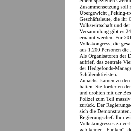
einem speziellen Gremi
Zusammensetzung soll re
Übergewicht „Peking-tre
Geschäftsleute, die ihr
Volkswirtschaft und der
Versammlung gibt es 24
ernannt werden. Für 201
Volkskongress, die gesa
aus 1.200 Personen die 
Als Organisatoren der 
aufrief, das zentrale Vi
der Hedgefonds-Manager
Schüleraktivisten.
Zunächst kamen zu den 
hatten. Sie forderten d
und drohten mit der Be
Polizei zum Teil massiv
zurück. Der Regierungsc
sich die Demonstranten
Regierungschef. Ihm wir
Volkskongresses zu verh
gab keinen „Funken“, d