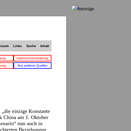
Anzeige
essum
Links
Suche
Inhalt
lung
Datenschutzerklärung
bung
Aus anderen Quellen
 „die einzige Konstante
ik China am 1. Oktober
enario“ nun auch in
lechterten Beziehungen