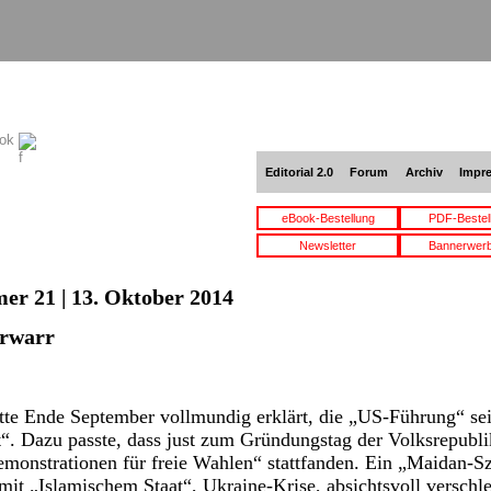
ook
Editorial 2.0
Forum
Archiv
Impr
eBook-Bestellung
PDF-Bestel
Newsletter
Bannerwer
er 21 | 13. Oktober 2014
rwarr
te Ende September vollmundig erklärt, die „US-Führung“ sei
t“. Dazu passte, dass just zum Gründungstag der Volksrepubl
onstrationen für freie Wahlen“ stattfanden. Ein „Maidan-Sz
mit „Islamischem Staat“, Ukraine-Krise, absichtsvoll versch