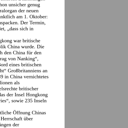
chon unsicher genug
tralorgan der neuen
pünktlich am 1. Oktober:
spacken. Der Termin,
t, „dass sich in
gkong war britische
blik China wurde. Die
ch den China für den
trag von Nanking“,
ord eines britischen
cht“ Großbritanniens an
9 in China vernichtetes
lionen als
srechte britischer
das der Insel Hongkong
ries“, sowie 235 Inseln
tliche Öffnung Chinas
n Herrschaft über
ängen der