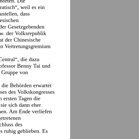
hörten. Die
atisch“, weil es ein
stellen, dass
esischen
n der Gesetzgebenden
w. der Volksrepublik
at der Chinesische
ein Vertretungsgremium
entral“, die dazu
Professor Benny Tai und
e Gruppe von
 die Behörden erwartet
sses des Volkskongresses
 ersten Tagen die
sie sich dann eher
umen. Am Ende verliefen
etretenen
chluss des
s ruhig geblieben. Es