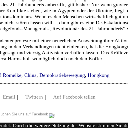
des 21. Jahrhunderts anbetrifft, gilt bisher: Nur wenn gravie
her Konflikte stehen, wie in Ägypten oder der Ukraine, liegt 
ationsdominanz. Wenn es den Menschen wirtschaftlich gut un
e nicht stören lassen will –, dann gibt es eine De-Eskalation
edgefonds-Manager als „Revolutionär des 21. Jahrhunderts“ 
entenproteste mit einer neuerlichen Ausweitung ihrer Aktion
erung in den Verhandlungen nicht einlenken, hat die Hongkon
bgesagt und vierzig Aktivisten verhaften lassen. Das Kräfteve
ecca Harms holt womöglich doch noch den Koffer.
d Romeike
,
China
,
Demokratiebewegung
,
Hongkong
Email
|
Twittern
|
Auf Facebook teilen
uchen Sie uns auf Facebook
endet. Durch die weitere Nutzung der Website stimmen Sie 