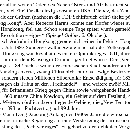
erfall in weiten Teilen des Nahen Ostens und Afrikas nicht s
sen, viel Ehr‘ für die einzig konstanten USA. Die
taz
, das Zen
talt der Grünen (nachdem die FDP Schiffbruch erlitt) titelte 
ng Kong“. Aber Rebecca Harms konnte den Koffer wieder au
Hongkong, fiel aus. Schon wenige Tage später wurde gemelde
Revolution ereignet“ (
Spiegel Online
, 6. Oktober).
tisch Aufruhr in Hongkong gerade nicht einen in Peking. Hon
1. Juli 1997 Sonderverwaltungszone innerhalb der Volksrepu
er Hongkong war Resultat des ersten Opiumkrieges 1841, dur
cht nur mit dem Rauschgift Opium – geöffnet wurde. Der „Ver
gust 1842 nicht etwa in der chinesischen Stadt, sondern an B
 Nanking ankerte, zwang China nicht nur das „ewige Besitzre
 sondern sieben Millionen Silberdollar Entschädigung für 183
sagen als Tribut an den „Freihandel“ – und weitere zwölf Mil
für Britanniens Krieg gegen China sowie weitgehende Handel
1860 musste China Kowloon, ein Gebiet auf dem Festland, 
n. Weitere, nördlich davon liegende Gebiete, die „New Territo
 1898 per Pachtvertrag auf 99 Jahre.
 Mann Deng Xiaoping Anfang der 1980er Jahre die wirtschaf
te die britische Regierung auf eine Verstetigung der britische
stung des „Pachtvertrages“. Es gehört zu den delikaten Vorg