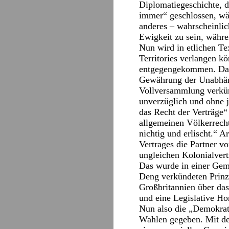
Diplomatiegeschichte, d
immer“ geschlossen, wäh
anderes – wahrscheinlic
Ewigkeit zu sein, währen
Nun wird in etlichen T
Territories verlangen k
entgegengekommen. Das a
Gewährung der Unabhän
Vollversammlung verkün
unverzüglich und ohne 
das Recht der Verträge
allgemeinen Völkerrecht
nichtig und erlischt.“ 
Vertrages die Partner vo
ungleichen Kolonialvert
Das wurde in einer Gem
Deng verkündeten Prinz
Großbritannien über da
und eine Legislative Hon
Nun also die „Demokrati
Wahlen gegeben. Mit de