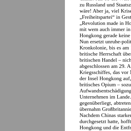
zu Russland und Staatsz
wäre! Aber ja, viel Kri
„Freiheitspartei“ in Ges
„Revolution made in Ho
mit wem auch immer in 
Hongkong gerade keine 
Nun ersetzt unruhe-poli
Kronkolonie, bis es am 
britische Herrschaft üb
britischen Handel – ni
abgeschlossen am 29. Au
Kriegsschiffes, das vor
der Insel Hongkong auf,
britisches Opium – sozu
Aufwandsentschädigung 
Unternehmen im Lande. 
gegenüberliegt, abtrete
übernahm Großbritannien
Nachdem Chinas starker
durchgesetzt hatte, hoff
Hongkong und die Entfri