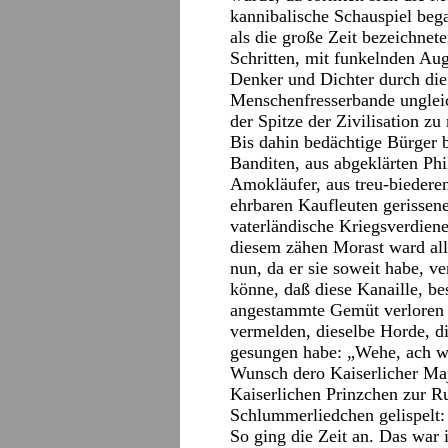
kannibalische Schauspiel beg
als die große Zeit bezeichnet
Schritten, mit funkelnden Au
Denker und Dichter durch die 
Menschenfresserbande ungleic
der Spitze der Zivilisation 
Bis dahin bedächtige Bürger
Banditen, aus abgeklärten P
Amokläufer, aus treu-biedere
ehrbaren Kaufleuten gerissen
vaterländische Kriegsverdiene
diesem zähen Morast ward alle
nun, da er sie soweit habe, v
könne, daß diese Kanaille, b
angestammte Gemüt verloren
vermelden, dieselbe Horde, d
gesungen habe: „Wehe, ach we
Wunsch dero Kaiserlicher Ma
Kaiserlichen Prinzchen zur Ru
Schlummerliedchen gelispelt:
So ging die Zeit an. Das war