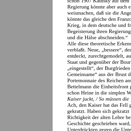
schon 1907 Kautsky auf dem E
Regierung könnte aber auch e
weismachen, daß sie die Ange
könnte das gleiche den Franz
Krieg, in dem deutsche und fr
Begeisterung ihren Regierung
und die Hälse abschneiden.“
Alle diese theoretische Erken
verblaßt. Neue, „bessere“, d
entdeckt, zurechtgemodelt, auf
Staat und gegenüber der Bour
„eingestellt“, der Burgfriede
Gemeinsame“ aus der Brust d
Portemonnaie des Reichen an
Bettelmann die Einheitsfront 
schon Heine in die simplen Wo
Kaiser juckt, / So müssen die
Ach, den Kaiser hat das Fell 
gekratzt. Haben sich gekratzt
Richtigkeit der alten Lehre b
Geschichte geschrieben ward,
Unterdrückten gegen die Unte