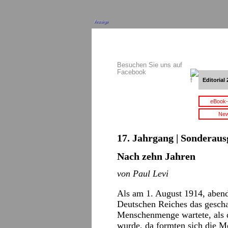
Anzeige
Besuchen Sie uns auf
Facebook
Editorial 
eBook-
New
17. Jahrgang | Sonderaus
Nach zehn Jahren
von Paul Levi
Als am 1. August 1914, aben
Deutschen Reiches das gescha
Menschenmenge wartete, als 
wurde, da formten sich die 