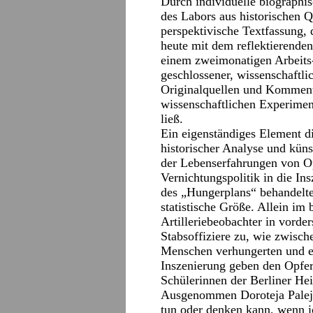
Durch individuelle biographi
des Labors aus historischen 
perspektivische Textfassung, d
heute mit dem reflektierenden
einem zweimonatigen Arbeits-
geschlossener, wissenschaftli
Originalquellen und Komment
wissenschaftlichen Experimen
ließ.
Ein eigenständiges Element 
historischer Analyse und küns
der Lebenserfahrungen von O
Vernichtungspolitik in die Ins
des „Hungerplans“ behandelte
statistische Größe. Allein im
Artilleriebeobachter in vorde
Stabsoffiziere zu, wie zwisch
Menschen verhungerten und er
Inszenierung geben den Opf
Schülerinnen der Berliner He
Ausgenommen Doroteja Palej (J
tun oder denken kann, wenn ic