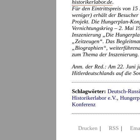
historikerlabor.de
.
Für den Eintrittspreis von 15
weniger) erhält der Besuche
Projekt. Die Hungerplan-Kon
Vernichtungskrieg – 2. Mai 1
Inszenierung „Die Hungerpla
„Zeitzeugen“. Das Begleitmat
„Biographien“, weiterführen
zum Thema der Inszenierung.
Anm. der Red.: Am 22. Juni jä
Hitlerdeutschlands auf die S
Schlagwörter:
Deutsch-Russ
Historikerlabor e.V.
,
Hungerp
Konferenz
Drucken
|
RSS
|
Ema