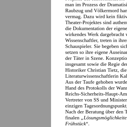
man im Prozess der Dramatis
Raubzug und Völkermord han
vermag. Dazu wird kein fiktiv
Theater-Projektes sind authent
die Dokumentation der eigene
wirkendes Werk dargebracht w
Wissenschaftler, treten in ihre
Schauspieler. Sie begeben sic
setzen so ihre eigene Ausein
der Täter in Szene. Konzeptio
insgesamt sowie die Regie de
Historiker Christian Tietz, di
Literaturwissenschaftlerin Kall
Aus der Taufe gehoben wurde
Hand des Protokolls der Wan
Reichs-Sicherheits-Haupt-Amt
Vertreter von SS und Minister
einzigen Tagesordnungspunkt
Nach der Beratung über den T
finalen
„Lösungsmöglichkeit
Frühstück
“.