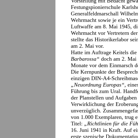
Vorstellung mit Bedacht gewä
Festungspionierschule Karlsh
Generalfeldmarschall Wilhel
Wehrmacht sowie je ein Vertr
Luftwaffe am 8. Mai 1945, di
Wehrmacht vor Vertretern der
stellte das Historikerlabor s
am 2. Mai vor.
Hatte im Auftrage Keitels di
Barbarossa“
doch am 2. Mai 1
Monate vor dem Einmarsch de
Die Kernpunkte der Besprech
einzigen DIN-A4-Schreibmasc
„Neuordnung Europas“
, ein
Führung bis zum Ural. Handfe
der Planstellen und Aufgaben 
Verwirklichung der Eroberung
unverzüglich. Zusammengefas
von 1.000 Exemplaren, trug
Titel:
„Richtlinien für die Fü
16. Juni 1941 in Kraft. Auf 
erste szenische Dokumentati