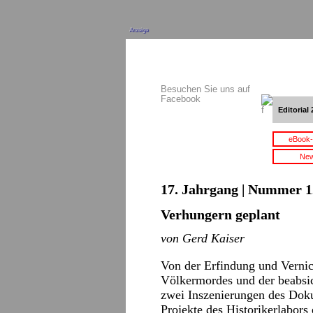
Anzeige
Besuchen Sie uns auf
Facebook
Editorial 
eBook-
New
17. Jahrgang | Nummer 12
Verhungern geplant
von Gerd Kaiser
Von der Erfindung und Verni
Völkermordes und der beabsi
zwei Inszenierungen des Doku
Projekte des Historikerlabors