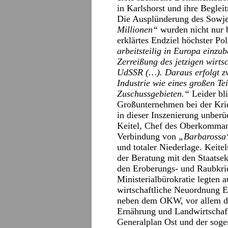
in Karlshorst und ihre Begle
Die Ausplünderung des Sowje
Millionen“
wurden nicht nur 
erklärtes Endziel höchster Pol
arbeitsteilig in Europa einzu
Zerreißung des jetzigen wirts
UdSSR (…). Daraus erfolgt z
Industrie wie eines großen Te
Zuschussgebieten.“
Leider bl
Großunternehmen bei der Krie
in dieser Inszenierung unberüc
Keitel, Chef des Oberkomman
Verbindung von
„Barbarossa
und totaler Niederlage. Keite
der Beratung mit den Staatse
den Eroberungs- und Raubkri
Ministerialbürokratie legten
wirtschaftliche Neuordnung Eu
neben dem OKW, vor allem die
Ernährung und Landwirtschaft
Generalplan Ost und der soge