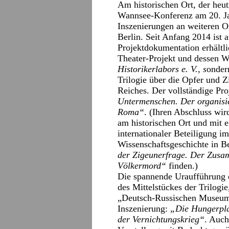
Am historischen Ort, der heu
Wannsee-Konferenz am 20. Jan
Inszenierungen an weiteren O
Berlin. Seit Anfang 2014 ist 
Projektdokumentation erhältl
Theater-Projekt und dessen W
Historikerlabors e. V., s
onder
Trilogie über die Opfer und Zi
Reiches. Der vollständige Proj
Untermenschen. Der organisie
Roma“
. (Ihren Abschluss wir
am historischen Ort und mit 
internationaler Beteiligung i
Wissenschaftsgeschichte in B
der Zigeunerfrage. Der Zusa
Völkermord“
finden.)
Die spannende Uraufführung 
des Mittelstückes der Trilogi
„Deutsch-Russischen Museum“ 
Inszenierung:
„Die Hungerpla
der Vernichtungskrieg“
. Auch