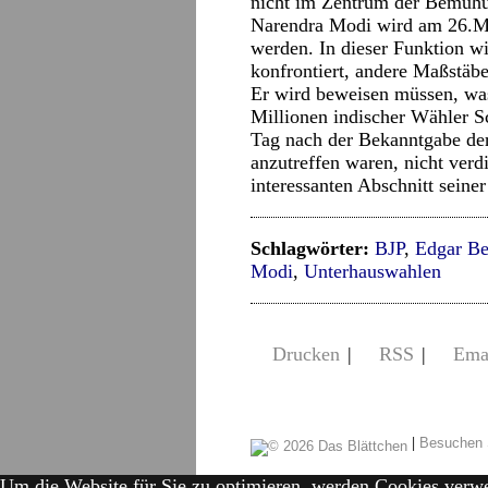
nicht im Zentrum der Bemühu
Narendra Modi wird am 26.Mai
werden. In dieser Funktion 
konfrontiert, andere Maßstäbe
Er wird beweisen müssen, was
Millionen indischer Wähler S
Tag nach der Bekanntgabe de
anzutreffen waren, nicht verdi
interessanten Abschnitt seine
Schlagwörter:
BJP
,
Edgar Be
Modi
,
Unterhauswahlen
Drucken
|
RSS
|
Ema
|
Besuchen 
Um die Website für Sie zu optimieren, werden Cookies verw