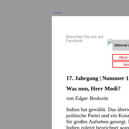
Anzeige
Besuchen Sie uns auf
Facebook
Editorial 
eBook-
New
17. Jahrgang | Nummer 11
Was nun, Herr Modi?
von Edgar Benkwitz
Indien hat gewählt. Das über
politische Partei und ein Konz
für großes Aufsehen gesorgt. 
Indien zuletzt bezeichnet wurd