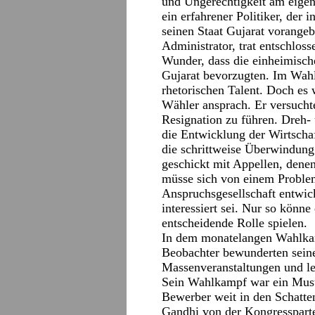
und Ungerechtigkeit am eigene
ein erfahrener Politiker, der 
seinen Staat Gujarat vorangebr
Administrator, trat entschlos
Wunder, dass die einheimische
Gujarat bevorzugten. Im Wahl
rhetorischen Talent. Doch es w
Wähler ansprach. Er versucht
Resignation zu führen. Dreh-
die Entwicklung der Wirtschaf
die schrittweise Überwindung
geschickt mit Appellen, dene
müsse sich von einem Probleml
Anspruchsgesellschaft entwi
interessiert sei. Nur so könne
entscheidende Rolle spielen.
In dem monatelangen Wahlka
Beobachter bewunderten seine
Massenveranstaltungen und le
Sein Wahlkampf war ein Muste
Bewerber weit in den Schatten
Gandhi von der Kongressparte