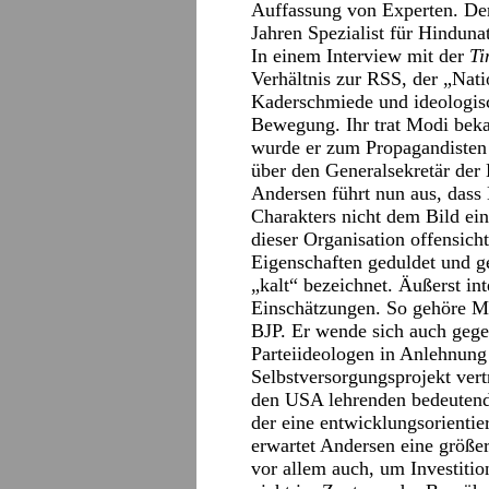
Auffassung von Experten. De
Jahren Spezialist für Hinduna
In einem Interview mit der
Ti
Verhältnis zur RSS, der „Nati
Kaderschmiede und ideologisc
Bewegung. Ihr trat Modi bekan
wurde er zum Propagandisten
über den Generalsekretär der
Andersen führt nun aus, dass
Charakters nicht dem Bild ein
dieser Organisation offensic
Eigenschaften geduldet und ge
„kalt“ bezeichnet. Äußerst int
Einschätzungen. So gehöre Mo
BJP. Er wende sich auch geg
Parteiideologen in Anlehnun
Selbstversorgungsprojekt vert
den USA lehrenden bedeuten
der eine entwicklungsorientie
erwartet Andersen eine größe
vor allem auch, um Investiti