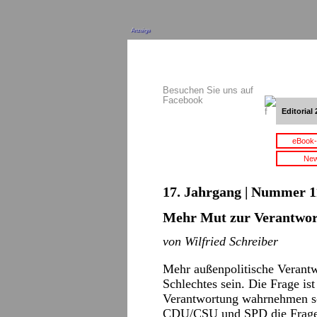
Anzeige
Besuchen Sie uns auf
Facebook
Editorial 
eBook-
New
17. Jahrgang | Nummer 11
Mehr Mut zur Verantwo
von Wilfried Schreiber
Mehr außenpolitische Verantw
Schlechtes sein. Die Frage i
Verantwortung wahrnehmen sol
CDU/CSU und SPD die Frage v