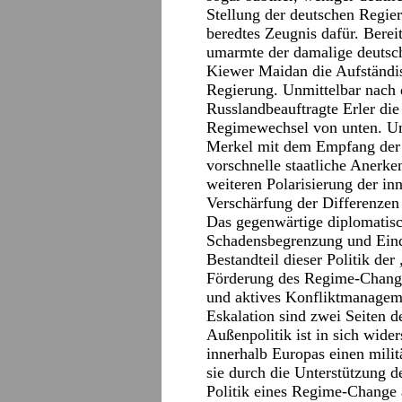
Stellung der deutschen Regie
beredtes Zeugnis dafür. Bere
umarmte der damalige deutsc
Kiewer Maidan die Aufständis
Regierung. Unmittelbar nach 
Russlandbeauftragte Erler die
Regimewechsel von unten. Un
Merkel mit dem Empfang der P
vorschnelle staatliche Anerke
weiteren Polarisierung der in
Verschärfung der Differenzen
Das gegenwärtige diplomatis
Schadensbegrenzung und Eind
Bestandteil dieser Politik de
Förderung des Regime-Change 
und aktives Konfliktmanageme
Eskalation sind zwei Seiten d
Außenpolitik ist in sich wider
innerhalb Europas einen milit
sie durch die Unterstützung 
Politik eines Regime-Change 