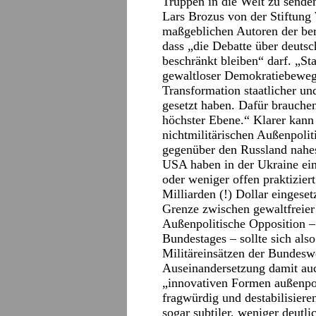
Truppen in die Welt zu sende
Lars Brozus von der Stiftung 
maßgeblichen Autoren der bere
dass „die Debatte über deutsc
beschränkt bleiben“ darf. „St
gewaltloser Demokratiebewegu
Transformation staatlicher un
gesetzt haben. Dafür brauche
höchster Ebene.“ Klarer kann
nichtmilitärischen Außenpolit
gegenüber den Russland nahes
USA haben in der Ukraine eine
oder weniger offen praktizie
Milliarden (!) Dollar eingeset
Grenze zwischen gewaltfreier
Außenpolitische Opposition –
Bundestages – sollte sich als
Militäreinsätzen der Bundeswe
Auseinandersetzung damit auc
„innovativen Formen außenpo
fragwürdig und destabilisieren
sogar subtiler, weniger deutli