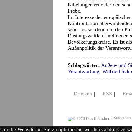
Nibelungentreue der deutsche
Probe.
Im Interesse der europäischen 
Konfrontation überwindenden S
sein – es sei denn um den Pre
Rüstungswettlauf und neuen so
Bevölkerungskreise. Es ist al
Außenpolitik der Verantwortu
Schlagwörter:
Außen- und Si
Verantwortung
,
Wilfried Schr
Drucken
|
RSS
|
Ema
|
Besuchen 
Um die Website für Sie zu optimieren, werden Cookies verw