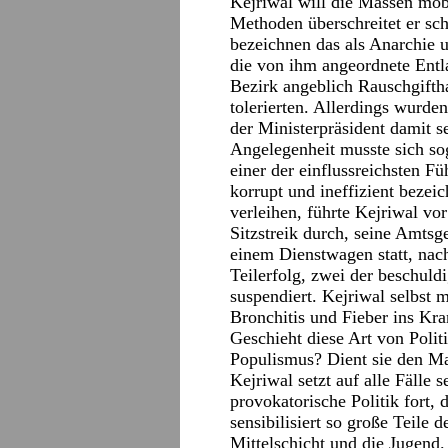
Kejriwal will die Massen mob
Methoden überschreitet er sc
bezeichnen das als Anarchie u
die von ihm angeordnete Entla
Bezirk angeblich Rauschgifth
tolerierten. Allerdings wurden
der Ministerpräsident damit 
Angelegenheit musste sich so
einer der einflussreichsten Fü
korrupt und ineffizient beze
verleihen, führte Kejriwal v
Sitzstreik durch, seine Amtsg
einem Dienstwagen statt, nacht
Teilerfolg, zwei der beschuld
suspendiert. Kejriwal selbst 
Bronchitis und Fieber ins Kr
Geschieht diese Art von Polit
Populismus? Dient sie den Ma
Kejriwal setzt auf alle Fälle 
provokatorische Politik fort, 
sensibilisiert so große Teile 
Mittelschicht und die Jugend.