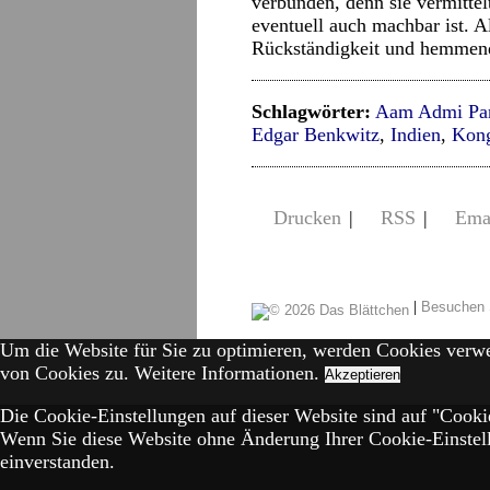
verbunden, denn sie vermitte
eventuell auch machbar ist. A
Rückständigkeit und hemmende
Schlagwörter:
Aam Admi Par
Edgar Benkwitz
,
Indien
,
Kong
Drucken
|
RSS
|
Ema
|
Besuchen 
Um die Website für Sie zu optimieren, werden Cookies verw
von Cookies zu.
Weitere Informationen.
Akzeptieren
Die Cookie-Einstellungen auf dieser Website sind auf "Cookie
Wenn Sie diese Website ohne Änderung Ihrer Cookie-Einstell
einverstanden.