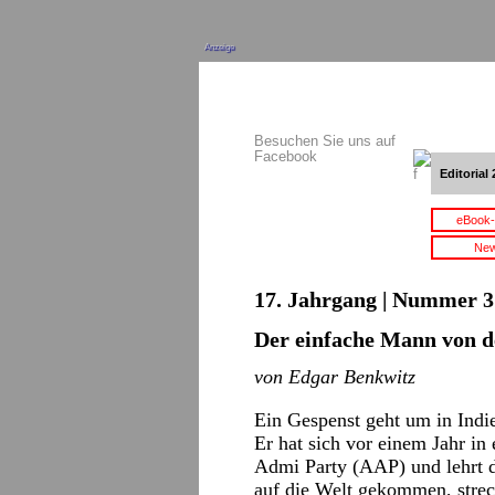
Anzeige
Besuchen Sie uns auf
Facebook
Editorial 
eBook-
New
17. Jahrgang | Nummer 3 
Der einfache Mann von d
von Edgar Benkwitz
Ein Gespenst geht um in Indie
Er hat sich vor einem Jahr in 
Admi Party (AAP)
und lehrt 
auf die Welt gekommen, strec