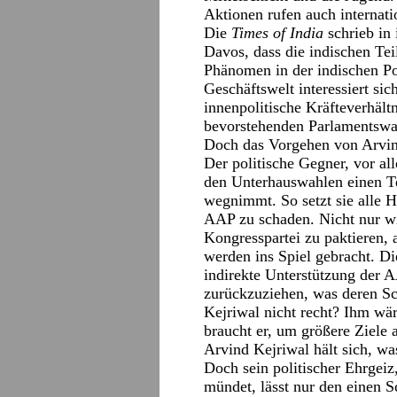
Aktionen rufen auch internati
Die
Times of India
schrieb in
Davos, dass die indischen T
Phänomen in der indischen Po
Geschäftswelt interessiert si
innenpolitische Kräfteverhältn
bevorstehenden Parlamentswa
Doch das Vorgehen von Arvind 
Der politische Gegner, vor al
den Unterhauswahlen einen Te
wegnimmt. So setzt sie alle 
AAP zu schaden. Nicht nur wir
Kongresspartei zu paktieren,
werden ins Spiel gebracht. Die
indirekte Unterstützung der 
zurückzuziehen, was deren Sc
Kejriwal nicht recht? Ihm wär
braucht er, um größere Ziele
Arvind Kejriwal hält sich, was
Doch sein politischer Ehrgeiz
mündet, lässt nur den einen Sc