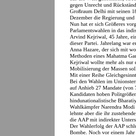
gegen Unrecht und Rückständig
Großraum Delhi mit seinen 18
Dezember die Regierung und
Nun hat er sich Größeres vo
Parlamentswahlen in das indi
Arvind Kejriwal, 45 Jahre, ei
dieser Partei. Jahrelang war e
Anna Hazare, der sich mit wo
Methoden eines Mahatma Gan
Kejriwal wollte mehr als nur
Mobilisierung der Massen soll
Mit einer Reihe Gleichgesinn
Bei den Wahlen im Unionsterr
auf Anhieb 27 Mandate (von 7
Kandidaten hoben Politgrößen
hindunationalistische Bharati
Wahlkämpfer Narendra Modi a
lehnte aber die ihr zustehend
die AAP mit indirekter Unter
Der Wahlerfolg der AAP schlu
Bombe. Noch vor einem Jahr be