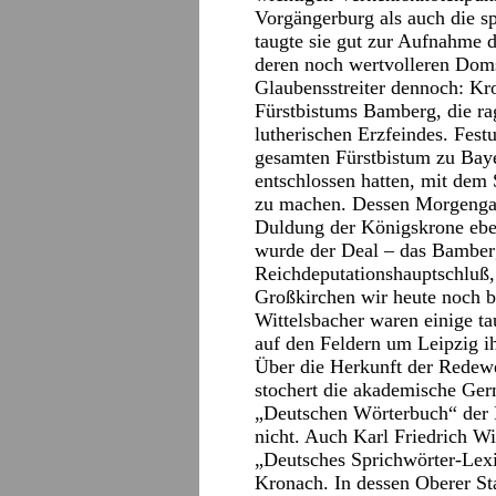
Vorgängerburg als auch die s
taugte sie gut zur Aufnahme d
deren noch wertvolleren Doms
Glaubensstreiter dennoch: Kro
Fürstbistums Bamberg, die rag
lutherischen Erzfeindes. Fes
gesamten Fürstbistum zu Baye
entschlossen hatten, mit dem
zu machen. Dessen Morgenga
Duldung der Königskrone eben
wurde der Deal – das Bamberg
Reichdeputationshauptschluß,
Großkirchen wir heute noch b
Wittelsbacher waren einige t
auf den Feldern um Leipzig ih
Über die Herkunft der Redew
stochert die akademische Ger
„Deutschen Wörterbuch“ der 
nicht. Auch Karl Friedrich 
„Deutsches Sprichwörter-Lexik
Kronach. In dessen Oberer Sta