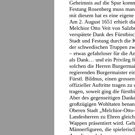
Geheimnis auf die Spur kom
Festung Rosenberg muss man 
mit diesem hat es eine eigen
Am 2. August 1651 erhielt di
Melchior Otto Veit von Salzb
verspätete Dank des Fürstbisc
Stadt und Festung durch die
der schwedischen Truppen zw
– etwas gefahrloser für die 
als Dank… und ein Privileg fü
solchen die Herren Burgermai
regierenden Burgermaister ei
Fürstl. Bildnus, einen grosse
offizieller Auftritte tragen z
tragen, soweit ging die fürst
Aber des gegenseitigen Danke
großzügigen Wohltaten benann
Oberen Stadt „Melchior-Otto-
Landesherren zu Ehren gleich 
Wappen präsentiert wird. Geh
Männerfiguren, die spielerisc