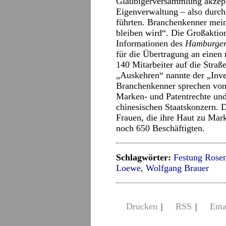
Gläubigerversammlung akzepti
Eigenverwaltung – also durch
führten. Branchenkenner mein
bleiben wird“. Die Großakti
Informationen des
Hamburger
für die Übertragung an einen 
140 Mitarbeiter auf die Straß
„Auskehren“ nannte der „Inve
Branchenkenner sprechen von
Marken- und Patentrechte und
chinesischen Staatskonzern. 
Frauen, die ihre Haut zu Mark
noch 650 Beschäftigten.
Schlagwörter:
Festung Rose
Loewe
,
Wolfgang Brauer
Drucken
|
RSS
|
Ema