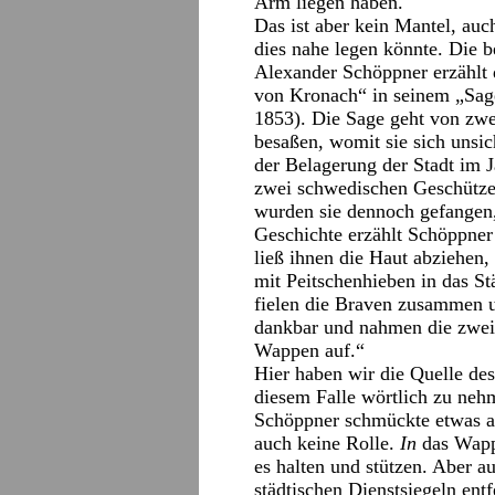
Arm liegen haben.
Das ist aber kein Mantel, au
dies nahe legen könnte. Die b
Alexander Schöppner erzählt
von Kronach“ in seinem „Sag
1853). Die Sage geht von zw
besaßen, womit sie sich unsic
der Belagerung der Stadt im 
zwei schwedischen Geschütze
wurden sie dennoch gefangen,
Geschichte erzählt Schöppner 
ließ ihnen die Haut abziehen
mit Peitschenhieben in das St
fielen die Braven zusammen 
dankbar und nahmen die zwei
Wappen auf.“
Hier haben wir die Quelle de
diesem Falle wörtlich zu neh
Schöppner schmückte etwas au
auch keine Rolle.
In
das Wappe
es halten und stützen. Aber a
städtischen Dienstsiegeln entf