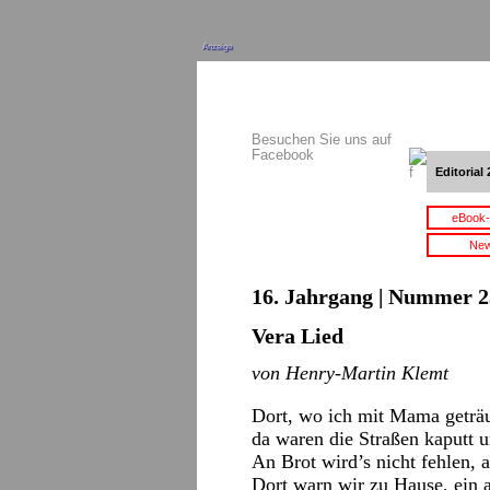
Anzeige
Besuchen Sie uns auf
Facebook
Editorial 
eBook-
New
16. Jahrgang | Nummer 2
Vera Lied
von Henry-Martin Klemt
Dort, wo ich mit Mama geträ
da waren die Straßen kaputt un
An Brot wird’s nicht fehlen, 
Dort warn wir zu Hause, ein a