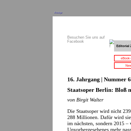
Anzeige
Besuchen Sie uns auf
Facebook
Editorial 
eBook-
New
16. Jahrgang | Nummer 6 
Staatsoper Berlin: Bloß n
von Birgit Walter
Die Staatsoper wird nicht 239
288 Millionen. Dafür wird sie 
im nächsten, sondern 2015 – vi
Unvorhergesehenes mehr passie