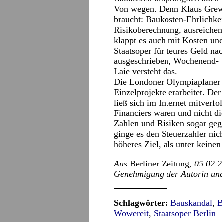
Von wegen. Denn Klaus Grewe
braucht: Baukosten-Ehrlichkei
Risikoberechnung, ausreichen
klappt es auch mit Kosten un
Staatsoper für teures Geld na
ausgeschrieben, Wochenend- 
Laie versteht das.
Die Londoner Olympiaplaner 
Einzelprojekte erarbeitet. De
ließ sich im Internet mitverfo
Financiers waren und nicht d
Zahlen und Risiken sogar geg
ginge es den Steuerzahler nich
höheres Ziel, als unter keine
Aus
Berliner Zeitung
, 05.02.
Genehmigung der Autorin und
Schlagwörter:
Bauskandal
,
B
Wowereit
,
Staatsoper Berlin