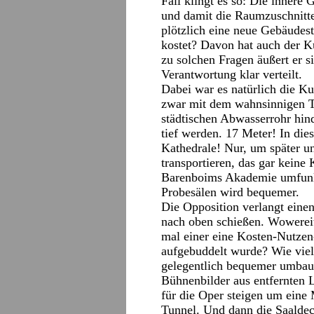
Fall klingt es so: Die innere
und damit die Raumzuschnitt
plötzlich eine neue Gebäudest
kostet? Davon hat auch der Ku
zu solchen Fragen äußert er si
Verantwortung klar verteilt.
Dabei war es natürlich die Kul
zwar mit dem wahnsinnigen T
städtischen Abwasserrohr hin
tief werden. 17 Meter! In di
Kathedrale! Nur, um später u
transportieren, das gar keine
Barenboims Akademie umfunkti
Probesälen wird bequemer.
Die Opposition verlangt einen
nach oben schießen. Wowereit
mal einer eine Kosten-Nutzen
aufgebuddelt wurde? Wie viele
gelegentlich bequemer umbaue
Bühnenbilder aus entfernten 
für die Oper steigen um eine 
Tunnel. Und dann die Saalde