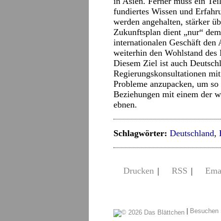
in Asien. Ferner muss ein Te
fundiertes Wissen und Erfah
werden angehalten, stärker üb
Zukunftsplan dient „nur“ dem
internationalen Geschäft den 
weiterhin den Wohlstand des 
Diesem Ziel ist auch Deutschl
Regierungskonsultationen mit 
Probleme anzupacken, um so e
Beziehungen mit einem der wi
ebnen.
Schlagwörter:
Deutschland
,
Drucken
|
RSS
|
Ema
|
Besuchen 