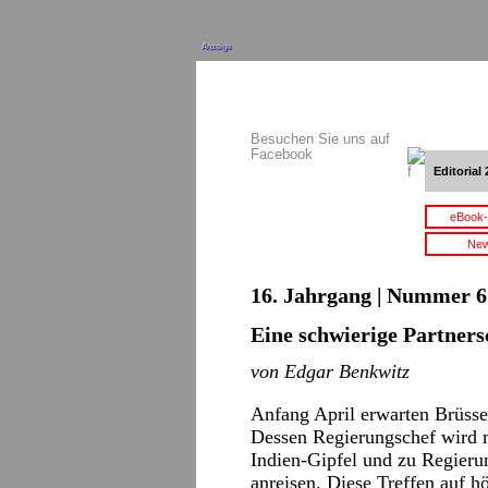
Anzeige
Besuchen Sie uns auf
Facebook
Editorial 
eBook-
New
16. Jahrgang | Nummer 6 
Eine schwierige Partners
von Edgar Benkwitz
Anfang April erwarten Brüsse
Dessen Regierungschef wird m
Indien-Gipfel und zu Regieru
anreisen. Diese Treffen auf h