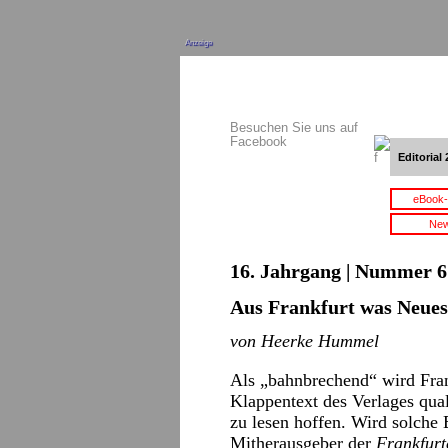
Anzeige
Besuchen Sie uns auf
Facebook
Editorial 
eBook-
New
16. Jahrgang | Nummer 6 
Aus Frankfurt was Neue
von Heerke Hummel
Als „bahnbrechend“ wird Fra
Klappentext des Verlages qual
zu lesen hoffen. Wird solche
Mitherausgeber der
Frankfurt