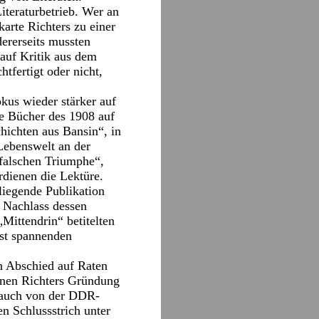
iteraturbetrieb. Wer an
tkarte Richters zu einer
ererseits mussten
 auf Kritik aus dem
tfertigt oder nicht,
us wieder stärker auf
ne Bücher des 1908 auf
ichten aus Bansin“, in
Lebenswelt an der
 falschen Triumphe“,
dienen die Lektüre.
rliegende Publikation
s Nachlass dessen
Mittendrin“ betitelten
hst spannenden
in Abschied auf Raten
denen Richters Gründung
n auch von der DDR-
en Schlussstrich unter