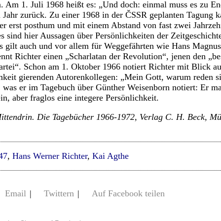
. Am 1. Juli 1968 heißt es: „Und doch: einmal muss es zu En
ein Jahr zurück. Zu einer 1968 in der ČSSR geplanten Tagung 
r erst posthum und mit einem Abstand von fast zwei Jahrzeh
es sind hier Aussagen über Persönlichkeiten der Zeitgeschicht
as gilt auch und vor allem für Weggefährten wie Hans Magnu
nnt Richter einen „Scharlatan der Revolution“, jenen den „b
rtei“. Schon am 1. Oktober 1966 notiert Richter mit Blick au
keit gierenden Autorenkollegen: „Mein Gott, warum reden sie
, was er im Tagebuch über Günther Weisenborn notiert: Er mag
n, aber fraglos eine integere Persönlichkeit.
ittendrin. Die Tagebücher 1966-1972, Verlag C. H. Beck, Mü
47
,
Hans Werner Richter
,
Kai Agthe
Email
|
Twittern
|
Auf Facebook teilen