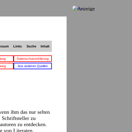
Anzeige
essum
Links
Suche
Inhalt
lung
Datenschutzerklärung
bung
Aus anderen Quellen
wenn ihm das nur selten
Schriftsteller zu
gautoren zu entdecken.
g von Literaten.