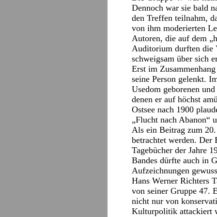
Dennoch war sie bald na
den Treffen teilnahm, das
von ihm moderierten Les
Autoren, die auf dem „h
Auditorium durften die V
schweigsam über sich er
Erst im Zusammenhang m
seine Person gelenkt. I
Usedom geborenen und 1
denen er auf höchst amü
Ostsee nach 1900 plaude
„Flucht nach Abanon“ u
Als ein Beitrag zum 20.
betrachtet werden. Der 
Tagebücher der Jahre 19
Bandes dürfte auch in 
Aufzeichnungen gewuss
Hans Werner Richters Ta
von seiner Gruppe 47. E
nicht nur von konservat
Kulturpolitik attackiert