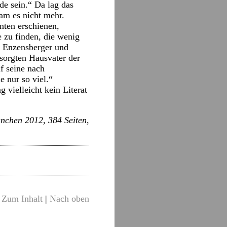
de sein.“ Da lag das
kam es nicht mehr.
nten erschienen,
e zu finden, die wenig
s Enzensberger und
esorgten Hausvater der
f seine nach
 nur so viel.“
 vielleicht kein Literat
nchen 2012, 384 Seiten,
Zum Inhalt
|
Nach oben