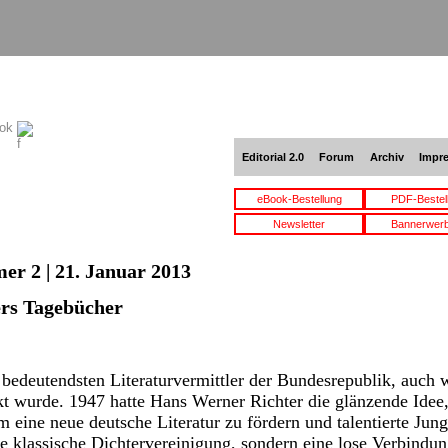
ook
Editorial 2.0
Forum
Archiv
Impr
eBook-Bestellung
PDF-Bestel
Newsletter
Bannerwer
er 2 | 21. Januar 2013
rs Tagebücher
r bedeutendsten Literaturvermittler der Bundesrepublik, auch 
 wurde. 1947 hatte Hans Werner Richter die glänzende Idee, 
 eine neue deutsche Literatur zu fördern und talentierte Jun
 klassische Dichtervereinigung, sondern eine lose Verbindun