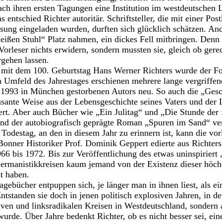
ch ihren ersten Tagungen eine Institution im westdeutschen L
 entschied Richter autoritär. Schriftsteller, die mit einer Pos
ung eingeladen wurden, durften sich glücklich schätzen. And
eißen Stuhl“ Platz nahmen, ein dickes Fell mitbringen. Denn
orleser nichts erwidern, sondern mussten sie, gleich ob gerech
gehen lassen.
it dem 100. Geburtstag Hans Werner Richters wurde der Fok
m Umfeld des Jahrestages erschienen mehrere lange vergriffe
993 in München gestorbenen Autors neu. So auch die „Gesch
sante Weise aus der Lebensgeschichte seines Vaters und der 
rt. Aber auch Bücher wie „Ein Julitag“ und „Die Stunde der
nd der autobiografisch geprägte Roman „Spuren im Sand“ ver
 Todestag, an den in diesem Jahr zu erinnern ist, kann die vo
Bonner Historiker Prof. Dominik Geppert edierte aus Richter
66 bis 1972. Bis zur Veröffentlichung des etwas uninspiriert „
Germanistikkreisen kaum jemand von der Existenz dieser höc
t haben.
gebücher entpuppen sich, je länger man in ihnen liest, als e
ntstanden sie doch in jenen politisch explosiven Jahren, in 
iven und linksradikalen Kreisen in Westdeutschland, sonder
 wurde. Über Jahre bedenkt Richter, ob es nicht besser sei, ein