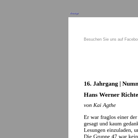
Anzeige
Besuchen Sie uns auf Faceb
16. Jahrgang | Numm
Hans Werner Richte
von Kai Agthe
Er war fraglos einer de
gesagt und kaum gedankt
Lesungen einzuladen, um
Die Gruppe 47 war keine