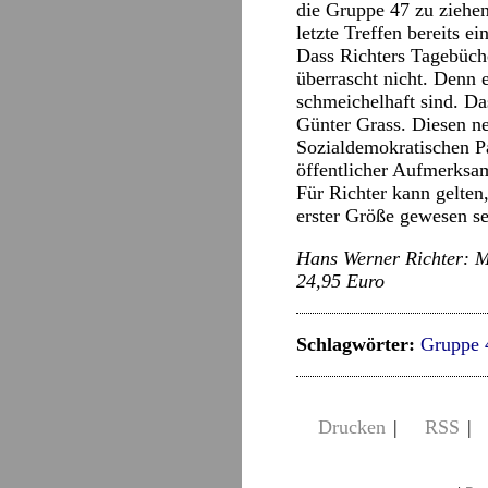
die Gruppe 47 zu ziehen
letzte Treffen bereits 
Dass Richters Tagebüche
überrascht nicht. Denn 
schmeichelhaft sind. D
Günter Grass. Diesen ne
Sozialdemokratischen Pa
öffentlicher Aufmerksam
Für Richter kann gelten
erster Größe gewesen sei
Hans Werner Richter: M
24,95 Euro
Schlagwörter:
Gruppe 
Drucken
|
RSS
|