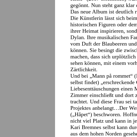
gegönnt. Nun steht ganz klar
Das neue Album ist deutlich r
Die Künstlerin lässt sich bei
historischen Figuren oder de
ihrer Heimat inspirieren, so
Dylan. Ihre musikalischen F
vom Duft der Blaubeeren und
können. Sie besingt die zwis
machen, dass sich urplötzli
sehen können, mit einem vor
Zärtlichkeit.
Und bei „Mann på rommet“ (M
selbst findet) „erschreckende
Liebesenttäuschungen einen Ma
Zimmer einschließt und dort 
trachtet. Und diese Frau sei t
Projektes anbelangt…Der Wer
(„Håpet“) beschworen. Hoffnu
nicht viel Platz und kann in 
Kari Bremnes selbst kann du
aus dem hohen Norden gesehe