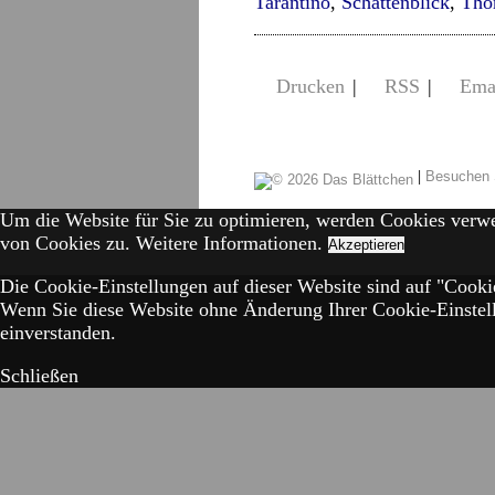
Tarantino
,
Schattenblick
,
Tho
Drucken
|
RSS
|
Ema
|
Besuchen 
Um die Website für Sie zu optimieren, werden Cookies verw
von Cookies zu.
Weitere Informationen.
Akzeptieren
Die Cookie-Einstellungen auf dieser Website sind auf "Cookie
Wenn Sie diese Website ohne Änderung Ihrer Cookie-Einstell
einverstanden.
Schließen