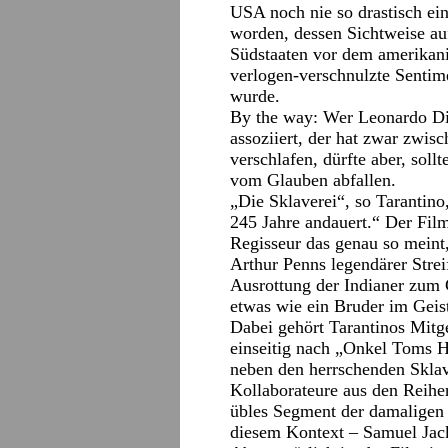
USA noch nie so drastisch ei
worden, dessen Sichtweise au
Südstaaten vor dem amerikani
verlogen-verschnulzte Senti
wurde.
By the way: Wer Leonardo Di
assoziiert, der hat zwar zwi
verschlafen, dürfte aber, soll
vom Glauben abfallen.
„Die Sklaverei“, so Tarantino
245 Jahre andauert.“ Der Fil
Regisseur das genau so meint
Arthur Penns legendärer Strei
Ausrottung der Indianer zum 
etwas wie ein Bruder im Geist“
Dabei gehört Tarantinos Mitg
einseitig nach „Onkel Toms H
neben den herrschenden Sklav
Kollaborateure aus den Reihe
übles Segment der damaligen 
diesem Kontext – Samuel Jack