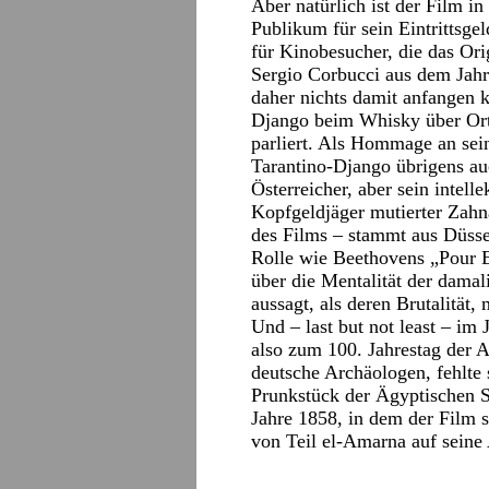
Aber natürlich ist der Film in
Publikum für sein Eintrittsgel
für Kinobesucher, die das Or
Sergio Corbucci aus dem Jah
daher nichts damit anfangen 
Django beim Whisky über Or
parliert. Als Hommage an sei
Tarantino-Django übrigens auc
Österreicher, aber sein intell
Kopfgeldjäger mutierter Zahna
des Films – stammt aus Düsse
Rolle wie Beethovens „Pour El
über die Mentalität der dama
aussagt, als deren Brutalität,
Und – last but not least – im 
also zum 100. Jahrestag der A
deutsche Archäologen, fehlte
Prunkstück der Ägyptischen 
Jahre 1858, in dem der Film 
von Teil el-Amarna auf seine