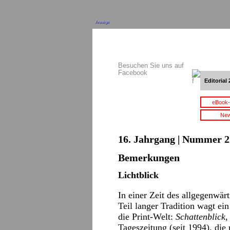
Anzeige
Besuchen Sie uns auf
Facebook
Editorial 
eBook-
New
16. Jahrgang | Nummer 2 
Bemerkungen
Lichtblick
In einer Zeit des allgegenwä
Teil langer Tradition wagt ei
die Print-Welt:
Schattenblick
,
Tageszeitung (seit 1994), die