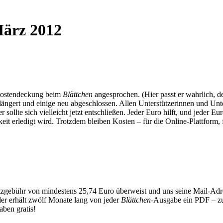
März 2012
 Kostendeckung beim
Blättchen
angesprochen. (Hier passt er wahrlich, d
ngert und einige neu abgeschlossen. Allen Unterstützerinnen und Unters
 sollte sich vielleicht jetzt entschließen. Jeder Euro hilft, und jeder Eu
gkeit erledigt wird. Trotzdem bleiben Kosten – für die Online-Plattform
ebühr von mindestens 25,74 Euro überweist und uns seine Mail-Adresse
der erhält zwölf Monate lang von jeder
Blättchen
-Ausgabe ein PDF – z
ben gratis!