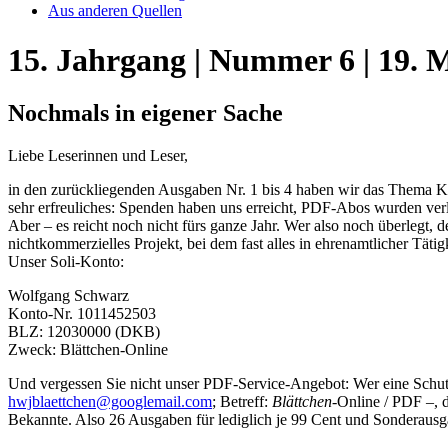
Aus anderen Quellen
15. Jahrgang | Nummer 6 | 19. 
Nochmals in eigener Sache
Liebe Leserinnen und Leser,
in den zurückliegenden Ausgaben Nr. 1 bis 4 haben wir das Thema
sehr erfreuliches: Spenden haben uns erreicht, PDF-Abos wurden verlä
Aber – es reicht noch nicht fürs ganze Jahr. Wer also noch überlegt, der
nichtkommerzielles Projekt, bei dem fast alles in ehrenamtlicher Täti
Unser Soli-Konto:
Wolfgang Schwarz
Konto-Nr. 1011452503
BLZ: 12030000 (DKB)
Zweck: Blättchen-Online
Und vergessen Sie nicht unser PDF-Service-Angebot: Wer eine Schutzg
hwjblaettchen@googlemail.com
; Betreff:
Blättchen
-Online / PDF –, 
Bekannte. Also 26 Ausgaben für lediglich je 99 Cent und Sonderausga