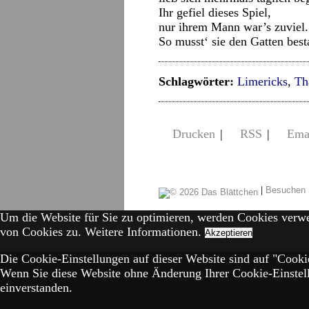
Ihr gefiel dieses Spiel,
nur ihrem Mann war’s zuviel.
So musst‘ sie den Gatten best
Schlagwörter:
Limericks
,
Th
Drucken
|
RSS
|
Ema
|
Besuchen 
Um die Website für Sie zu optimieren, werden Cookies verw
von Cookies zu.
Weitere Informationen.
Akzeptieren
Die Cookie-Einstellungen auf dieser Website sind auf "Cookie
Wenn Sie diese Website ohne Änderung Ihrer Cookie-Einstell
einverstanden.