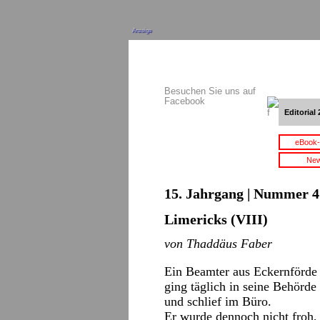
Anzeige
Besuchen Sie uns auf
Facebook
Editorial 
eBook-
New
15. Jahrgang | Nummer 4 
Limericks (VIII)
von Thaddäus Faber
Ein Beamter aus Eckernförde
ging täglich in seine Behörde
und schlief im Büro.
Er wurde dennoch nicht froh,