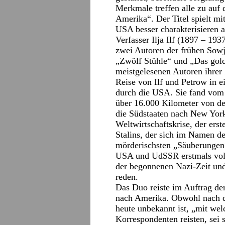
Merkmale treffen alle zu auf 
Amerika“. Der Titel spielt mi
USA besser charakterisieren a
Verfasser Ilja Ilf (1897 – 19
zwei Autoren der frühen Sowj
„Zwölf Stühle“ und „Das gold
meistgelesenen Autoren ihrer 
Reise von Ilf und Petrow in 
durch die USA. Sie fand vom 
über 16.000 Kilometer von de
die Südstaaten nach New York
Weltwirtschaftskrise, der ers
Stalins, der sich im Namen 
mörderischsten „Säuberungen“
USA und UdSSR erstmals voll
der begonnenen Nazi-Zeit un
reden.
Das Duo reiste im Auftrag de
nach Amerika. Obwohl nach d
heute unbekannt ist, „mit wel
Korrespondenten reisten, sei