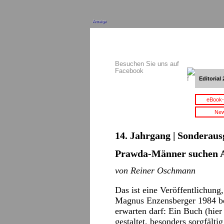
Anzeige
Besuchen Sie uns auf
Facebook
Editorial 
eBook-
New
14. Jahrgang | Sonderaus
Prawda-Männer suchen 
von Reiner Oschmann
Das ist eine Veröffentlichung
Magnus Enzensberger 1984 be
erwarten darf: Ein Buch (hie
gestaltet, besonders sorgfälti