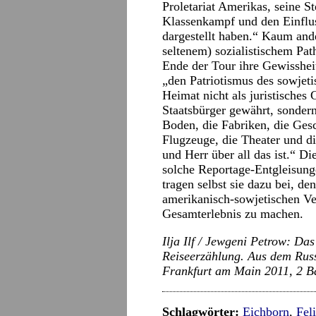
Proletariat Amerikas, seine St
Klassenkampf und den Einflus
dargestellt haben.“ Kaum ande
seltenem) sozialistischem Pa
Ende der Tour ihre Gewisshei
„den Patriotismus des sowjeti
Heimat nicht als juristisches 
Staatsbürger gewährt, sondern
Boden, die Fabriken, die Gesc
Flugzeuge, die Theater und di
und Herr über all das ist.“ D
solche Reportage-Entgleisung
tragen selbst sie dazu bei, d
amerikanisch-sowjetischen V
Gesamterlebnis zu machen.
Ilja Ilf / Jewgeni Petrow: Da
Reiseerzählung. Aus dem Russ
Frankfurt am Main 2011, 2 Bä
Schlagwörter:
Eichborn
,
Fel