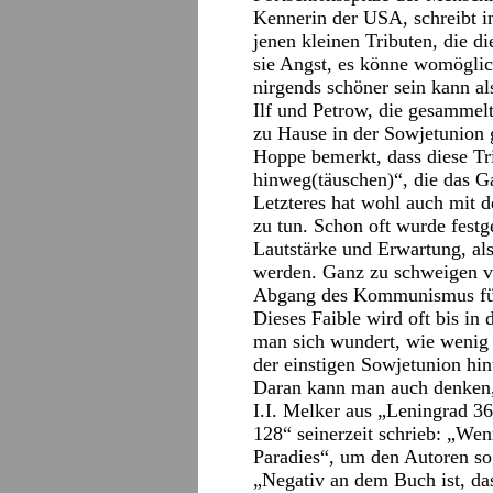
Kennerin der USA, schreibt 
jenen kleinen Tributen, die di
sie Angst, es könne womöglic
nirgends schöner sein kann a
Ilf und Petrow, die gesammelt
zu Hause in der Sowjetunion 
Hoppe bemerkt, dass diese Tri
hinweg(täuschen)“, die das Ga
Letzteres hat wohl auch mit 
zu tun. Schon oft wurde festge
Lautstärke und Erwartung, al
werden. Ganz zu schweigen v
Abgang des Kommunismus für 
Dieses Faible wird oft bis in
man sich wundert, wie wenig
der einstigen Sowjetunion hint
Daran kann man auch denken,
I.I. Melker aus „Leningrad 3
128“ seinerzeit schrieb: „We
Paradies“, um den Autoren so
„Negativ an dem Buch ist, da