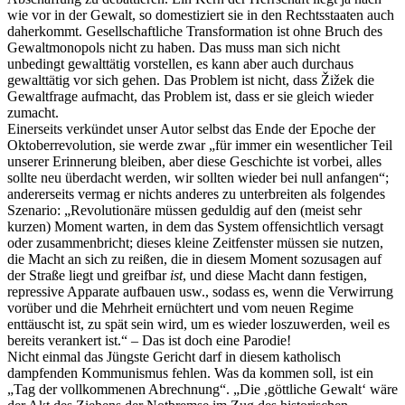
wie vor in der Gewalt, so domestiziert sie in den Rechtsstaaten auch
daherkommt. Gesellschaftliche Transformation ist ohne Bruch des
Gewaltmonopols nicht zu haben. Das muss man sich nicht
unbedingt gewalttätig vorstellen, es kann aber auch durchaus
gewalttätig vor sich gehen. Das Problem ist nicht, dass Žižek die
Gewaltfrage aufmacht, das Problem ist, dass er sie gleich wieder
zumacht.
Einerseits verkündet unser Autor selbst das Ende der Epoche der
Oktoberrevolution, sie werde zwar „für immer ein wesentlicher Teil
unserer Erinnerung bleiben, aber diese Geschichte ist vorbei, alles
sollte neu überdacht werden, wir sollten wieder bei null anfangen“;
andererseits vermag er nichts anderes zu unterbreiten als folgendes
Szenario: „Revolutionäre müssen geduldig auf den (meist sehr
kurzen) Moment warten, in dem das System offensichtlich versagt
oder zusammenbricht; dieses kleine Zeitfenster müssen sie nutzen,
die Macht an sich zu reißen, die in diesem Moment sozusagen auf
der Straße liegt und greifbar
ist
, und diese Macht dann festigen,
repressive Apparate aufbauen usw., sodass es, wenn die Verwirrung
vorüber und die Mehrheit ernüchtert und vom neuen Regime
enttäuscht ist, zu spät sein wird, um es wieder loszuwerden, weil es
bereits verankert ist.“ – Das ist doch eine Parodie!
Nicht einmal das Jüngste Gericht darf in diesem katholisch
dampfenden Kommunismus fehlen. Was da kommen soll, ist ein
„Tag der vollkommenen Abrechnung“. „Die ,göttliche Gewalt‘ wäre