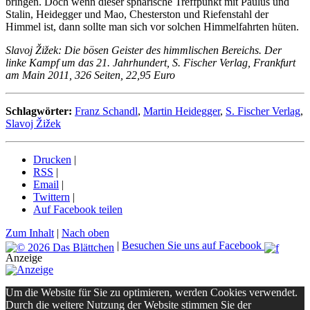
bringen. Doch wenn dieser sphärische Treffpunkt mit Paulus und
Stalin, Heidegger und Mao, Chesterston und Riefenstahl der
Himmel ist, dann sollte man sich vor solchen Himmelfahrten hüten.
Slavoj Žižek: Die bösen Geister des himmlischen Bereichs. Der
linke Kampf um das 21. Jahrhundert, S. Fischer Verlag, Frankfurt
am Main 2011, 326 Seiten, 22,95 Euro
Schlagwörter:
Franz Schandl
,
Martin Heidegger
,
S. Fischer Verlag
,
Slavoj Žižek
Drucken
|
RSS
|
Email
|
Twittern
|
Auf Facebook teilen
Zum Inhalt
|
Nach oben
|
Besuchen Sie uns auf Facebook
Anzeige
Um die Website für Sie zu optimieren, werden Cookies verwendet.
Durch die weitere Nutzung der Website stimmen Sie der