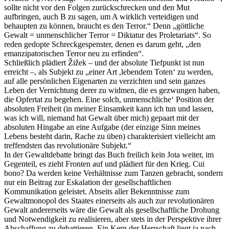
sollte nicht vor den Folgen zurückschrecken und den Mut
aufbringen, auch B zu sagen, um A wirklich verteidigen und
behaupten zu können, braucht es den Terror.“ Denn „göttliche
Gewalt = unmenschlicher Terror = Diktatur des Proletariats“. So
reden gedopte Schreckgespenster, denen es darum geht, „den
emanzipatorischen Terror neu zu erfinden“.
Schließlich plädiert Žižek – und der absolute Tiefpunkt ist nun
erreicht –, als Subjekt zu „einer Art ,lebendem Toten‘ zu werden,
auf alle persönlichen Eigenarten zu verzichten und sein ganzes
Leben der Vernichtung derer zu widmen, die es gezwungen haben,
die Opfertat zu begehen. Eine solch, unmenschliche‘ Position der
absoluten Freiheit (in meiner Einsamkeit kann ich tun und lassen,
was ich will, niemand hat Gewalt über mich) gepaart mit der
absoluten Hingabe an eine Aufgabe (der einzige Sinn meines
Lebens besteht darin, Rache zu üben) charakterisiert vielleicht am
treffendsten das revolutionäre Subjekt.“
In der Gewaltdebatte bringt das Buch freilich kein Jota weiter, im
Gegenteil, es zieht Fronten auf und plädiert für den Krieg. Cui
bono? Da werden keine Verhältnisse zum Tanzen gebracht, sondern
nur ein Beitrag zur Eskalation der gesellschaftlichen
Kommunikation geleistet. Abseits aller Bekenntnisse zum
Gewaltmonopol des Staates einerseits als auch zur revolutionären
Gewalt andererseits wäre die Gewalt als gesellschaftliche Drohung
und Notwendigkeit zu realisieren, aber stets in der Perspektive ihrer
Abschaffung zu debattieren. Ein Kern der Herrschaft liegt ja nach