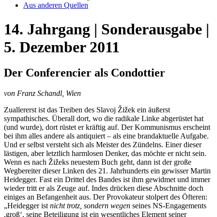
Aus anderen Quellen
14. Jahrgang | Sonderausgabe |
5. Dezember 2011
Der Conferencier als Condottier
von Franz Schandl, Wien
Zuallererst ist das Treiben des Slavoj Žižek ein äußerst
sympathisches. Überall dort, wo die radikale Linke abgerüstet hat
(und wurde), dort rüstet er kräftig auf. Der Kommunismus erscheint
bei ihm alles andere als antiquiert – als eine brandaktuelle Aufgabe.
Und er selbst versteht sich als Meister des Zündelns. Einer dieser
lästigen, aber letztlich harmlosen Denker, das möchte er nicht sein.
Wenn es nach Žižeks neuestem Buch geht, dann ist der große
Wegbereiter dieser Linken des 21. Jahrhunderts ein gewisser Martin
Heidegger. Fast ein Drittel des Bandes ist ihm gewidmet und immer
wieder tritt er als Zeuge auf. Indes drücken diese Abschnitte doch
einiges an Befangenheit aus. Der Provokateur stolpert des Öfteren:
„Heidegger ist
nicht trotz, sondern wegen
seines NS-Engagements
,groß‘, seine Beteiligung ist ein wesentliches Element seiner