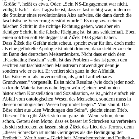
,Größe‘“, heißt es etwa. Oder: „Sein NS-Engagement war nicht,
völlig falsch‘ – das Tragische ist, dass es fast richtig war, indem es
die Struktur eines revolutionären Akts aufwies, die dann durch die
faschistische Verzerrung zerstört wurde.“ Es mag zwar einen
falschen Schritt in die richtige Richtung geben, was aber ein
richtiger Schritt in die falsche Richtung ist, ist uns schleierhaft. Eben
einen solchen soll Heidegger laut Žižek 1933 getan haben.
Dass Žižek die Gefahr nicht scheut, spricht zwar für ihn, doch mehr
als eine gefinkelte Apologie ist nicht drinnen, dazu steht er zu sehr
im Bann des deutschen Meisterdenkers. Nicht dass er sich dem
„Fascinating Fascism“ stellt, ist das Problem – das ist gegen den
seichten antifaschistischen Mainstream notwendiger denn je –
sondern wie er es tut. Er verliert sich ganz in der Affinität.
Das Böse wird als unvermeidbar, als „nicht aufhebbares
Grundwesen“ vorgestellt. Es ist nicht Resultat (wie doch jeder noch
so krude Materialismus nahe legen würde) einer bestimmten
historischen Konstellation und Sozialisation, es ist „nicht einfach ein
Abfall vom ontologischen Wesen des Menschen, sondern muss in
diesem ontologischen Wesen begründet liegen.“ Man staunt: Das
Böse rührt aus „den Windungen des Seins“, gleicht einem Trieb.
Diesem Trieb gibt Žižek sich nun ganz hin. Wenn schon, denn
schon. Getreu dem Motto, dass es besser ist Schrecken zu verbreiten
als sich schrecken zu lassen, singt Žižek das Lied des Terrors, denn
„dieser Schrecken ist nichts Geringeres als die Bedingung der
Freiheit“: „Wer A sagt – Gleichheit, Menschenrechte und Freiheit –,