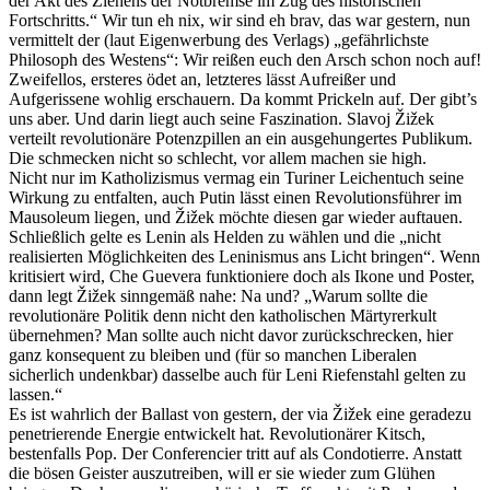
der Akt des Ziehens der Notbremse im Zug des historischen
Fortschritts.“ Wir tun eh nix, wir sind eh brav, das war gestern, nun
vermittelt der (laut Eigenwerbung des Verlags) „gefährlichste
Philosoph des Westens“: Wir reißen euch den Arsch schon noch auf!
Zweifellos, ersteres ödet an, letzteres lässt Aufreißer und
Aufgerissene wohlig erschauern. Da kommt Prickeln auf. Der gibt’s
uns aber. Und darin liegt auch seine Faszination. Slavoj Žižek
verteilt revolutionäre Potenzpillen an ein ausgehungertes Publikum.
Die schmecken nicht so schlecht, vor allem machen sie high.
Nicht nur im Katholizismus vermag ein Turiner Leichentuch seine
Wirkung zu entfalten, auch Putin lässt einen Revolutionsführer im
Mausoleum liegen, und Žižek möchte diesen gar wieder auftauen.
Schließlich gelte es Lenin als Helden zu wählen und die „nicht
realisierten Möglichkeiten des Leninismus ans Licht bringen“. Wenn
kritisiert wird, Che Guevera funktioniere doch als Ikone und Poster,
dann legt Žižek sinngemäß nahe: Na und? „Warum sollte die
revolutionäre Politik denn nicht den katholischen Märtyrerkult
übernehmen? Man sollte auch nicht davor zurückschrecken, hier
ganz konsequent zu bleiben und (für so manchen Liberalen
sicherlich undenkbar) dasselbe auch für Leni Riefenstahl gelten zu
lassen.“
Es ist wahrlich der Ballast von gestern, der via Žižek eine geradezu
penetrierende Energie entwickelt hat. Revolutionärer Kitsch,
bestenfalls Pop. Der Conferencier tritt auf als Condotierre. Anstatt
die bösen Geister auszutreiben, will er sie wieder zum Glühen