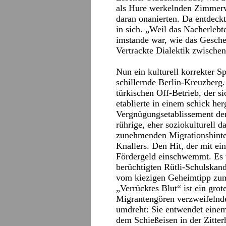
als Hure werkelnden Zimmerwir
daran onanierten. Da entdeck
in sich. „Weil das Nacherlebt
imstande war, wie das Gescheh
Vertrackte Dialektik zwische
Nun ein kulturell korrekter Sp
schillernde Berlin-Kreuzberg.
türkischen Off-Betrieb, der si
etablierte in einem schick her
Vergnügungsetablissement der
rührige, eher soziokulturell 
zunehmenden Migrationshinte
Knallers. Den Hit, der mit e
Fördergeld einschwemmt. Es 
berüchtigten Rütli-Schulskan
vom kiezigen Geheimtipp zum 
„Verrücktes Blut“ ist ein grot
Migrantengören verzweifelnde
umdreht: Sie entwendet einem
dem Schießeisen in der Zitter