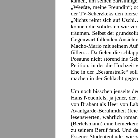
kamen, um seinen zartsinnige
„Weeßte, meine Freundin“; od
der TV-Scherzkeks den bierse
„Nichts reimt sich auf Uschi…
können die solidesten wie ver
träumen. Selbst der grundsoli
Gegenwart fallenden Ansichte
Macho-Mario mit seinem Auftr
füllen… Da fielen die schlapp
Posaune nicht störend ins Geb
Petition, in der die Hochzeit
Ehe in der „Sesamstraße“ so
machen in der Schlacht gege
Um noch bisschen jenseits de
Hans Neuenfels, ja jener, de
von Brabant als Heer von Lab
Avantgarde-Berühmtheit (feier
lesenswerten, wahrlich roman
(Bertelsmann) eine bemerkensw
zu seinem Beruf fand. Und das
Essener Studentenbude, wie zw