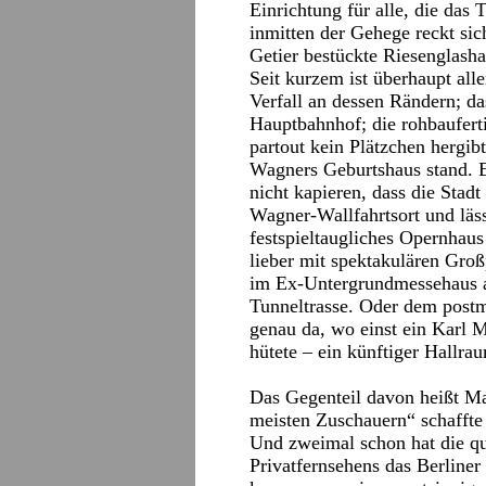
Einrichtung für alle, die da
inmitten der Gehege reckt sic
Getier bestückte Riesenglashal
Seit kurzem ist überhaupt alle
Verfall an dessen Rändern; d
Hauptbahnhof; die rohbaufer
partout kein Plätzchen hergib
Wagners Geburtshaus stand. E
nicht kapieren, dass die Stad
Wagner-Wallfahrtsort und lässt
festspieltaugliches Opernhaus
lieber mit spektakulären Groß
im Ex-Untergrundmessehaus a
Tunneltrasse. Oder dem post
genau da, wo einst ein Karl 
hütete – ein künftiger Hallra
Das Gegenteil davon heißt M
meisten Zuschauern“ schaffte
Und zweimal schon hat die q
Privatfernsehens das Berliner