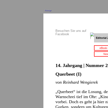
Anzeige
Besuchen Sie uns auf
Facebook
Editorial 
eBook-
New
14. Jahrgang | Nummer 20
Querbeet (I)
von
Reinhard Wengierek
„Querbeet“ ist die Losung, de
Warnschrei tief im Ohr: „Kind
vorbei. Doch es geht ja hier
Gurken, sondern um Kulturen 