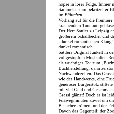
hopse in loser Folge. Immer 
Sammelsurium bekritzelter Bl
im
Blättchen
.
Vorhang auf für die Premiere
krachendem Tuuuuut: geblasen
Der Herr Sattler zu Leipzig e
größerem Schallbecher und di
„dunkel romantischen Klang“.
dunkel romantisch.
Sattlers Original funkelt in d
vollgestopften Musikalien-R
als wuchtiges Tor zum „Buchv
Buchherstellung, dann zerstört
Nachwendezeiten. Das Grassi 
wie des Handwerks, eine Fruc
generöser Bürgerstolz stiftete
mit viel Geld und Geschmack 
Grassi glänzt! Doch es ist lei
Fußwegminuten zuviel um die 
Besucherströmen, und der Fein
Davon das Gegenteil: der Zoo