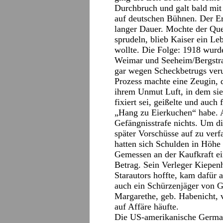
Durchbruch und galt bald mit
auf deutschen Bühnen. Der Er
langer Dauer. Mochte der Que
sprudeln, blieb Kaiser ein L
wollte. Die Folge: 1918 wurde
Weimar und Seeheim/Bergstraße
gar wegen Scheckbetrugs ver
Prozess machte eine Zeugin, 
ihrem Unmut Luft, in dem sie
fixiert sei, geißelte und auch
„Hang zu Eierkuchen“ habe. A
Gefängnisstrafe nichts. Um di
später Vorschüsse auf zu verf
hatten sich Schulden in Höhe
Gemessen an der Kaufkraft ei
Betrag. Sein Verleger Kiepen
Starautors hoffte, kam dafür 
auch ein Schürzenjäger von G
Margarethe, geb. Habenicht, v
auf Affäre häufte.
Die US-amerikanische German