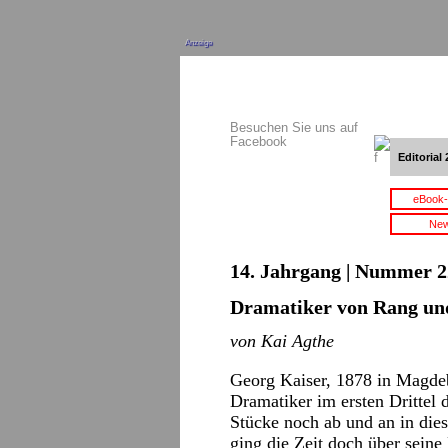
Anzeige
Besuchen Sie uns auf
Facebook
Editorial 
eBook-
New
14. Jahrgang | Nummer 22
Dramatiker von Rang u
von Kai Agthe
Georg Kaiser, 1878 in Magdeb
Dramatiker im ersten Drittel
Stücke noch ab und an in die
ging die Zeit doch über seine