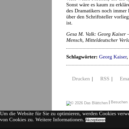
Sonst wäre es kaum zu erklä
des Dramatikers noch immer k
über den Schriftsteller vorli
ist.
Gesa M. Valk: Georg Kaiser –
Mensch, Mitteldeutscher Verla
Schlagwörter:
Georg Kaiser
Drucken
|
RSS
|
Ema
|
Besuchen 
Um die Website für Sie zu optimieren, werden Cookies verw
von Cookies zu.
Weitere Informationen.
Akzeptieren