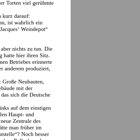
er Torten viel gerühmte
 kurz darauf:
n, ist wahrlich ein
„Jacques‘ Weindepot“
ber nichts zu tun. Die
hatte hier ihren Sitz.
nen Betriebes erinnerte
er anderem produziert,
ks: Große Neubauten,
ebäude mit der
 das sich die Deutsche
inks auf dem einstigen
elen Haupt- und
 neue Zentrale des
ätte man früher im
ststelle“? Noch besser