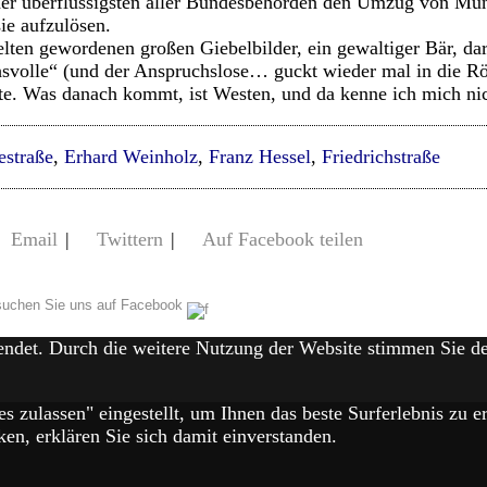
der überflüssigsten aller Bundesbehörden den Umzug von Mü
ie aufzulösen.
elten gewordenen großen Giebelbilder, ein gewaltiger Bär, da
svolle“ (und der Anspruchslose… guckt wieder mal in die Rö
tte. Was danach kommt, ist Westen, und da kenne ich mich nic
estraße
,
Erhard Weinholz
,
Franz Hessel
,
Friedrichstraße
Email
|
Twittern
|
Auf Facebook teilen
uchen Sie uns auf Facebook
endet. Durch die weitere Nutzung der Website stimmen Sie 
es zulassen" eingestellt, um Ihnen das beste Surferlebnis zu
en, erklären Sie sich damit einverstanden.