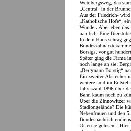
Weinbergsweg, das stam
„Central“ in der Brunnen
Aus der Friedrich- wird
„Katholische Höfe“, ein 
Wunder. Aber eben das 
nämlich. Eine Bierstub
In dem Haus schräg gege
Bundeszahnärztekammer.
Borsigs, vor gut hundert
Später ging die Firma i
noch lange an sie: Berg
„Bergmann Borstig“ na
Ein zweiter Abstecher n
weitere sind im Entsteh
Jahreszahl 1896 über de
Bahn kaum noch zu küm
Über die Zinnowitzer wi
Stadiongelände? Die kün
Nebenfrauen und den 5.0
Bundesnachrichtendienst
Osten je gelesen: „Hier 