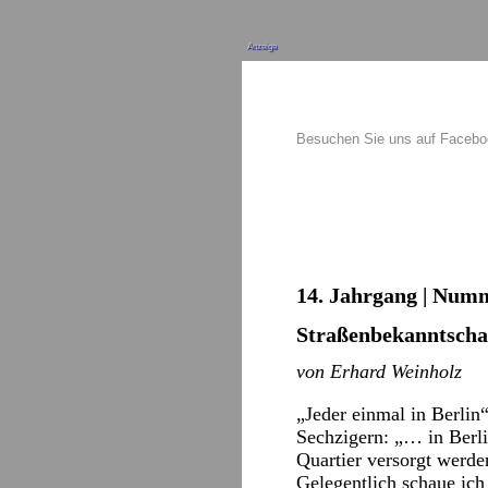
Anzeige
Besuchen Sie uns auf Faceb
14. Jahrgang | Numme
Straßenbekanntscha
von Erhard Weinholz
„Jeder einmal in Berlin
Sechzigern: „… in Berl
Quartier versorgt werde
Gelegentlich schaue ich 