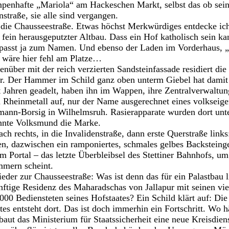
penhafte „Mariola“ am Hackeschen Markt, selbst das ob sein
straße, sie alle sind vergangen.
 die Chausseestraße. Etwas höchst Merkwürdiges entdecke ich
fein herausgeputzter Altbau. Dass ein Hof katholisch sein kan
passt ja zum Namen. Und ebenso der Laden im Vorderhaus, 
e wäre hier fehl am Platze…
nüber mit der reich verzierten Sandsteinfassade residiert die
 Der Hammer im Schild ganz oben unterm Giebel hat damit a
 Jahren geadelt, haben ihn im Wappen, ihre Zentralverwaltung 
n Rheinmetall auf, nur der Name ausgerechnet eines volkseige
mann-Borsig in Wilhelmsruh. Rasierapparate wurden dort unt
nnte Volksmund die Marke.
ach rechts, in die Invalidenstraße, dann erste Querstraße lin
en, dazwischen ein ramponiertes, schmales gelbes Backsteing
m Portal – das letzte Überbleibsel des Stettiner Bahnhofs, um
mern scheint.
eder zur Chausseestraße: Was ist denn das für ein Palastbau l
ftige Residenz des Maharadschas von Jallapur mit seinen vi
00 Bediensteten seines Hofstaates? Ein Schild klärt auf: Die
es entsteht dort. Das ist doch immerhin ein Fortschritt. Wo h
baut das Ministerium für Staatssicherheit eine neue Kreisdien