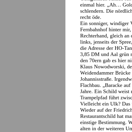
einmal hier. „Ah… Gold
schlendern. Die nördlich
recht öde.
Ein sonniger, windiger V
Fernbahnhof hinter mir
Rechterhand, gleich an 
links, jenseits der Spr
die Adresse der HO-Tanz
3,85 DM und Aal grün mi
den 70ern gab es hier n
Klaus Nowodworski, der 
Weidendammer Brücke und
Johannisstraße. Irgendw
Flachbau. „Baracke auf
Jahre. Ein Schild weist
Trampelpfad führt zwis
Vielleicht ein Ulk? Da
Wieder auf der Friedric
Restaurantschild hat ma
einstige Bestimmung. Wä
alten in der weiteren U