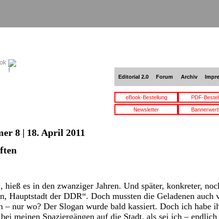
ook
Editorial 2.0
Forum
Archiv
Impr
eBook-Bestellung
PDF-Bestel
Newsletter
Bannerwer
r 8 | 18. April 2011
ften
“, hieß es in den zwanziger Jahren. Und später, konkreter, noc
in, Hauptstadt der DDR“. Doch mussten die Geladenen auch ve
n – nur wo? Der Slogan wurde bald kassiert. Doch ich habe ih
bei meinen Spaziergängen auf die Stadt, als sei ich – endlich