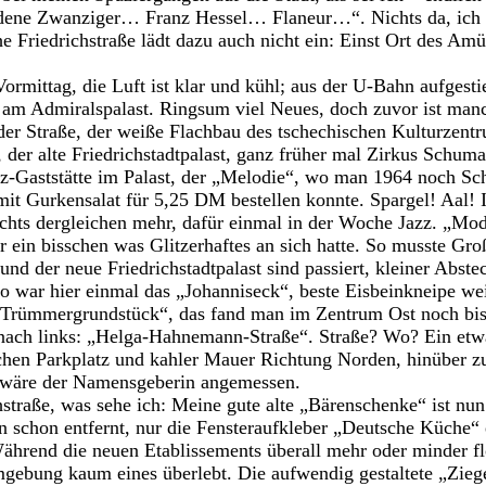
ene Zwanziger… Franz Hessel… Flaneur…“. Nichts da, ich p
e Friedrichstraße lädt dazu auch nicht ein: Einst Ort des Amü
ormittag, die Luft ist klar und kühl; aus der U-Bahn aufgesti
, am Admiralspalast. Ringsum viel Neues, doch zuvor ist man
der Straße, der weiße Flachbau des tschechischen Kulturzent
ee, der alte Friedrichstadtpalast, ganz früher mal Zirkus Sch
-Gaststätte im Palast, der „Melodie“, wo man 1964 noch Schn
t Gurkensalat für 5,25 DM bestellen konnte. Spargel! Aal! 
ichts dergleichen mehr, dafür einmal in der Woche Jazz. „Mo
ein bisschen was Glitzerhaftes an sich hatte. So musste Groß
 der neue Friedrichstadtpalast sind passiert, kleiner Abstec
o war hier einmal das „Johanniseck“, beste Eisbeinkneipe wei
 Trümmergrundstück“, das fand man im Zentrum Ost noch bi
 nach links: „Helga-Hahnemann-Straße“. Straße? Wo? Ein etwa
chen Parkplatz und kahler Mauer Richtung Norden, hinüber z
s wäre der Namensgeberin angemessen.
hstraße, was sehe ich: Meine gute alte „Bärenschenke“ ist nu
n schon entfernt, nur die Fensteraufkleber „Deutsche Küche“ 
hrend die neuen Etablissements überall mehr oder minder fl
mgebung kaum eines überlebt. Die aufwendig gestaltete „Zieg