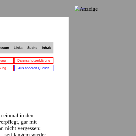
Anzeige
essum
Links
Suche
Inhalt
lung
Datenschutzerklärung
bung
Aus anderen Quellen
h einmal in den
rpflegt, gar mit
n nicht vergessen:
 – seit langem wieder