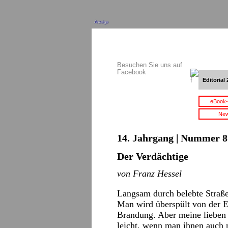
Anzeige
Besuchen Sie uns auf
Facebook
Editorial 
eBook-
New
14. Jahrgang | Nummer 8 
Der Verdächtige
von Franz Hessel
Langsam durch belebte Straße
Man wird überspült von der Ei
Brandung. Aber meine lieben 
leicht, wenn man ihnen auch 