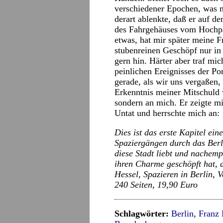
verschiedener Epochen, was m
derart ablenkte, daß er auf de
des Fahrgehäuses vom Hochpar
etwas, hat mir später meine F
stubenreinen Geschöpf nur in
gern hin. Härter aber traf mi
peinlichen Ereignisses der P
gerade, als wir uns vergaßen, 
Erkenntnis meiner Mitschuld 
sondern an mich. Er zeigte mi
Untat und herrschte mich an: 
Dies ist das erste Kapitel e
Spaziergängen durch das Ber
diese Stadt liebt und nachemp
ihren Charme geschöpft hat, 
Hessel, Spazieren in Berlin, 
240 Seiten, 19,90 Euro
Schlagwörter:
Berlin
,
Franz 