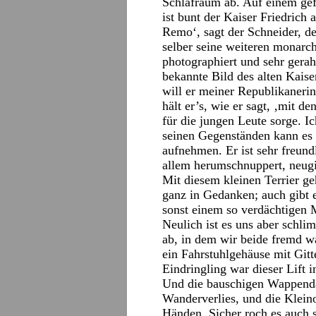
Schlafraum ab. Auf einem gef
ist bunt der Kaiser Friedrich 
Remo‘, sagt der Schneider, de
selber seine weiteren monarc
photographiert und sehr gera
bekannte Bild des alten Kais
will er meiner Republikaneri
hält er’s, wie er sagt, ‚mit d
für die jungen Leute sorge. I
seinen Gegenständen kann es 
aufnehmen. Er ist sehr freun
allem herumschnuppert, neugi
Mit diesem kleinen Terrier ge
ganz in Gedanken; auch gibt e
sonst einem so verdächtigen 
Neulich ist es uns aber schli
ab, in dem wir beide fremd wa
ein Fahrstuhlgehäuse mit Gitt
Eindringling war dieser Lift 
Und die bauschigen Wappendam
Wanderverlies, und die Kleino
Händen. Sicher roch es auch 