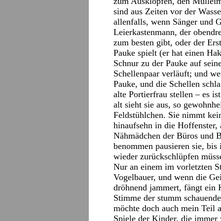
zum Ausklopfen, den Mülleim
sind aus Zeiten vor der Wasse
allenfalls, wenn Sänger und G
Leierkastenmann, der obendre
zum besten gibt, oder der Er
Pauke spielt (er hat einen H
Schnur zu der Pauke auf sei
Schellenpaar verläuft; und wen
Pauke, und die Schellen schl
alte Portierfrau stellen – es i
alt sieht sie aus, so gewohnhe
Feldstühlchen. Sie nimmt kei
hinaufsehn in die Hoffenster,
Nähmädchen der Büros und Be
benommen pausieren sie, bis 
wieder zurückschlüpfen müssen
Nur an einem im vorletzten S
Vogelbauer, und wenn die Gei
dröhnend jammert, fängt ein 
Stimme der stumm schauenden 
möchte doch auch mein Teil a
Spiele der Kinder, die immer