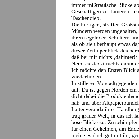
immer mißtrauische Blicke ab
Geschäftigen zu flanieren. Ic
Taschendieb.
Die hurtigen, straffen Großst
Mündern werden ungehalten, 
ihren segelnden Schultern u
als ob sie überhaupt etwas d
dieser Zeitlupenblick des har
daß bei mir nichts ‚dahinter!‘ 
Nein, es steckt nichts dahint
Ich möchte den Ersten Blick a
wiederfinden …
In stilleren Vorstadtgegenden
auf. Da ist gegen Norden ein 
dicht dabei die Produktenha
hat; und über Altpapierbündeln
Lattenveranda ihrer Handlun
träg grauer Welt, in das ich 
böse Blicke zu. Zu schimpfen g
für einen Geheimen, am Ende 
meine es doch gut mit ihr, ge