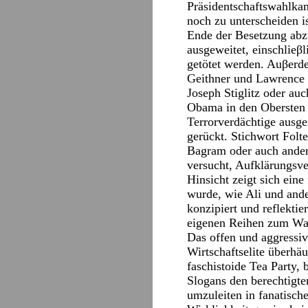
Präsidentschaftswahlkam
noch zu unterscheiden is
Ende der Besetzung abz
ausgeweitet, einschlieβ
getötet werden. Auβerd
Geithner und Lawrence 
Joseph Stiglitz oder a
Obama in den Obersten G
Terrorverdächtige ausge
gerückt. Stichwort Fol
Bagram oder auch ander
versucht, Aufklärungsve
Hinsicht zeigt sich ein
wurde, wie Ali und and
konzipiert und reflektie
eigenen Reihen zum Wah
Das offen und aggressiv
Wirtschaftselite überh
faschistoide Tea Party, 
Slogans den berechtigte
umzuleiten in fanatisch