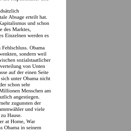
dsätzlich
le Absage erteilt hat.
 Kapitalismus und schon
te des Marktes,
es Einzelnen werden es
in Fehlschluss. Obama
hwenkten, sondern weil
schen sozialstaatlicher
verteilung von Unten
se auf der einen Seite
 sich unter Obama nicht
der schon sehr
8 Millionen Menschen am
utlich angestiegen.
mehr zugunsten der
Stammwähler und viele
 zu Hause.
der at Home, War
ss Obama in seinem