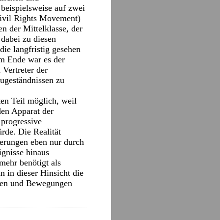
beispielsweise auf zwei
(Civil Rights Movement)
n der Mittelklasse, der
dabei zu diesen
die langfristig gesehen
Am Ende war es der
 Vertreter der
ugeständnissen zu
n Teil möglich, weil
den Apparat der
 progressive
rde. Die Realität
nderungen eben nur durch
gnisse hinaus
mehr benötigt als
n in dieser Hinsicht die
teien und Bewegungen