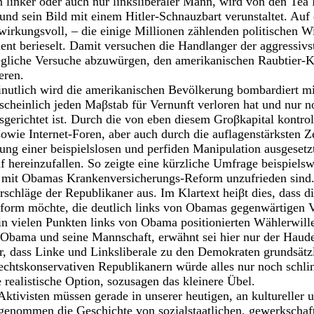
n linker oder auch nur linksliberaler Mann, wird von den Te
nd sein Bild mit einem Hitler-Schnauzbart verunstaltet. Auf
 wirkungsvoll, – die einige Millionen zählenden politischen W
nt berieselt. Damit versuchen die Handlanger der aggressivs
jegliche Versuche abzuwürgen, den amerikanischen Raubtier-K
eren.
minutlich wird die amerikanischen Bevölkerung bombardiert m
scheinlich jeden Maβstab für Vernunft verloren hat und nur n
erichtet ist. Durch die von eben diesem Groβkapital kontrol
owie Internet-Foren, aber auch durch die auflagenstärksten Ze
ng einer beispielslosen und perfiden Manipulation ausgeset
uf hereinzufallen. So zeigte eine kürzliche Umfrage beispiels
 mit Obamas Krankenversicherungs-Reform unzufrieden sind.
rschläge der Republikaner aus. Im Klartext heiβt dies, dass d
form möchte, die deutlich links von Obamas gegenwärtigen Vo
 vielen Punkten links von Obama positionierten Wählerwillen
 Obama und seine Mannschaft, erwähnt sei hier nur der Ha
, dass Linke und Linksliberale zu den Demokraten grundsätzl
 rechtskonservativen Republikanern würde alles nur noch sch
e realistische Option, sozusagen das kleinere Übel.
Aktivisten müssen gerade in unserer heutigen, an kultureller 
genommen die Geschichte von sozialstaatlichen, gewerkschaf