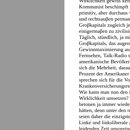
Wirklichkeit gewiss kei
Kommunist beschimpft u
primitiv, aber durchaus
und rechtsauβen permane
Groβkapitals zugleich 
einigermaβen zu zivilisi
Täglich, stündlich, ja 
Groβkapitals, das augen
Gewinnmaximierung ausg
Fernsehen, Talk-Radio s
amerikanische Bevölkeru
sich die Mehrheit, dara
Prozent der Amerikaner
sprechen sich für die Vo
Krankenversicherungsre
Wie kann man nun den in
Wirklichkeit umsetzen?
betonen ja immer wieder
hätten, denn unter den
seien daher die einzigst
Linke und linksliberale 
leidenden Zeit unvorein