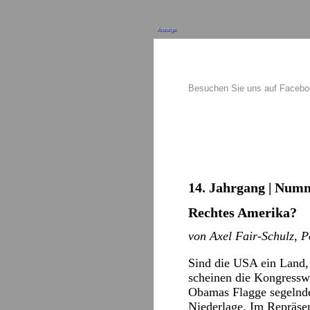
Anzeige
Besuchen Sie uns auf Faceb
14. Jahrgang | Numm
Rechtes Amerika?
von Axel Fair-Schulz, P
Sind die USA ein Land, 
scheinen die Kongressw
Obamas Flagge segelnde
Niederlage. Im Repräsen