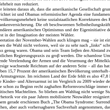
ehrheit nun reduziert.
 leiteten daraus ab, dass die amerikanische Gesellschaft grun
richtet ist und Obamas reformistischer Agenda eine fundamenta
völkerungsmehrheit keine sozialstaatlichen Korrekturen des
rankenversicherung. Die oft beschworenen Selbstheilungskräf
ndären amerikanischen Optimismus und der Eigeninitiative d
st in der Imagination der meisten Wähler.
rpretation der November-Wahlen auch klingen mag – sie ist e
n die Wahl nicht verloren, weil sie zu sehr nach „links“ sc
nks genug waren. Obama und sein Team lieβen den Abstand zwi
entlichen Regierungspraxis zu groβ werden. Die schamlose Um
nde Verelendung der Armen und die Verarmung der Mittelklas
esige wachsende Reichtum auf der anderen Seite – all das hat
eben 15,7 Prozent der amerikanischen Bevölkerung unterhalb 
Armutsgrenze. Im reichsten Land der Erde fehlt es also 47,
e Kinder- und Altersarmut ist im Vergleich zu 2009 wieder de
e schon zu Beginn recht zaghaften Reformvorschläge immer 
litischen Machteliten. So blieben am Wahltag nicht wenige 
torik vor ein paar Jahren mobilisierte Neuwähler resigniert
seinem gerade erschienen Buch „The Obama Syndrome: Surren
hen, aber auch vorhersagbaren Sachverhalt angenommen, da