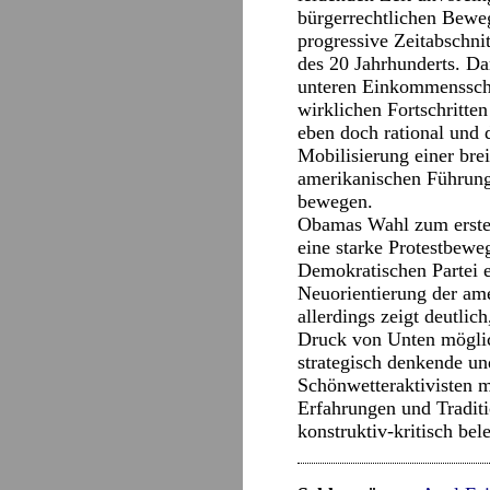
bürgerrechtlichen Bewe
progressive Zeitabschni
des 20 Jahrhunderts. Da
unteren Einkommensschi
wirklichen Fortschritten
eben doch rational und 
Mobilisierung einer brei
amerikanischen Führung
bewegen.
Obamas Wahl zum ersten
eine starke Protestbeweg
Demokratischen Partei e
Neuorientierung der ame
allerdings zeigt deutlic
Druck von Unten möglic
strategisch denkende un
Schönwetteraktivisten mi
Erfahrungen und Traditi
konstruktiv-kritisch bel