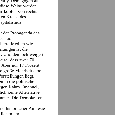
a Party-Demagogen als
 diese Weise werden –
irrköpfen von rechts
ten Kreise des
apitalismus
it der Propaganda des
och auf
lierte Medien wie
itungen ist die
zt. Und dennoch weigert
weise, dass zwar 70
 Aber nur 17 Prozent
ie groβe Mehrheit eine
rstellungen liegt.
 in die politische
udegen Rahm Emanuel,
ich keine Alternative
limmer. Die Demokraten
und historischer Amnesie
tlichen und