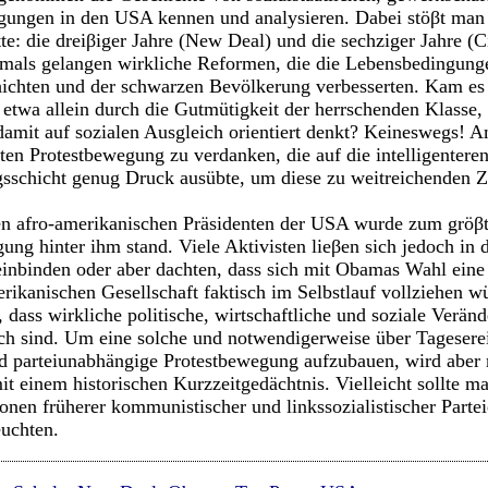
gungen in den USA kennen und analysieren. Dabei stöβt man 
tte: die dreiβiger Jahre (New Deal) und die sechziger Jahre 
mals gelangen wirkliche Reformen, die die Lebensbedingunge
chten und der schwarzen Bevölkerung verbesserten. Kam es 
 etwa allein durch die Gutmütigkeit der herrschenden Klasse, 
damit auf sozialen Ausgleich orientiert denkt? Keineswegs! 
ten Protestbewegung zu verdanken, die auf die intelligenteren
sschicht genug Druck ausübte, um diese zu weitreichenden Z
 afro-amerikanischen Präsidenten der USA wurde zum gröβte
ung hinter ihm stand. Viele Aktivisten lieβen sich jedoch in 
inbinden oder aber dachten, dass sich mit Obamas Wahl eine
rikanischen Gesellschaft faktisch im Selbstlauf vollziehen wü
h, dass wirkliche politische, wirtschaftliche und soziale Verä
h sind. Um eine solche und notwendigerweise über Tageserei
d parteiunabhängige Protestbewegung aufzubauen, wird aber 
t einem historischen Kurzzeitgedächtnis. Vielleicht sollte ma
onen früherer kommunistischer und linkssozialistischer Par
euchten.