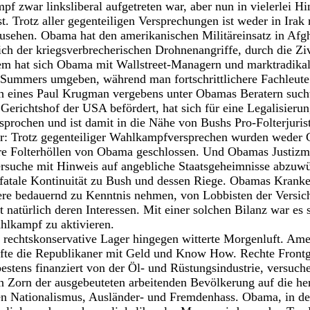
pf zwar linksliberal aufgetreten war, aber nun in vielerlei 
t. Trotz aller gegenteiligen Versprechungen ist weder in Irak
usehen. Obama hat den amerikanischen Militäreinsatz in Afgh
lich der kriegsverbrecherischen Drohnenangriffe, durch die Zi
em hat sich Obama mit Wallstreet-Managern und marktradika
Summers umgeben, während man fortschrittlichere Fachleute
uch eines Paul Krugman vergebens unter Obamas Beratern such
erichtshof der USA befördert, hat sich für eine Legalisierun
sprochen und ist damit in die Nähe von Bushs Pro-Folterjuri
ter: Trotz gegenteiliger Wahlkampfversprechen wurden wede
e Folterhöllen von Obama geschlossen. Und Obamas Justizmi
rsuche mit Hinweis auf angebliche Staatsgeheimnisse abzuwü
e fatale Kontinuität zu Bush und dessen Riege. Obamas Krank
ere bedauernd zu Kenntnis nehmen, von Lobbisten der Versich
rt natürlich deren Interessen. Mit einer solchen Bilanz war e
lkampf zu aktivieren.
 rechtskonservative Lager hingegen witterte Morgenluft. Ame
äufte die Republikaner mit Geld und Know How. Rechte Front
bestens finanziert von der Öl- und Rüstungsindustrie, versuch
n Zorn der ausgebeuteten arbeitenden Bevölkerung auf die he
en Nationalismus, Ausländer- und Fremdenhass. Obama, in der