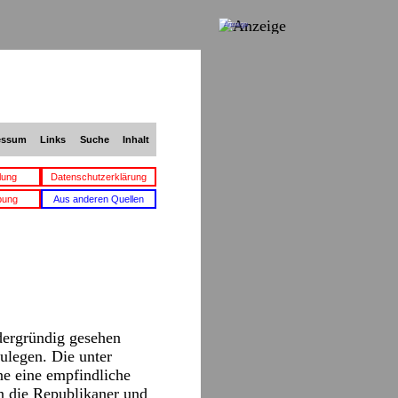
Anzeige
essum
Links
Suche
Inhalt
lung
Datenschutzerklärung
bung
Aus anderen Quellen
dergründig gesehen
legen. Die unter
ne eine empfindliche
an die Republikaner und