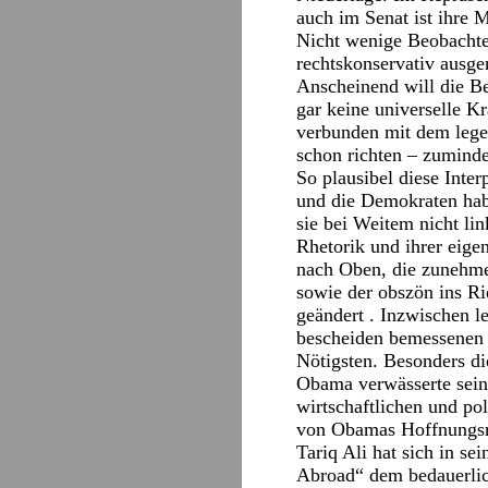
auch im Senat ist ihre M
Nicht wenige Beobachter
rechtskonservativ ausge
Anscheinend will die Be
gar keine universelle K
verbunden mit dem lege
schon richten – zuminde
So plausibel diese Inte
und die Demokraten habe
sie bei Weitem nicht li
Rhetorik und ihrer eig
nach Oben, die zunehme
sowie der obszön ins Ri
geändert . Inzwischen l
bescheiden bemessenen 
Nötigsten. Besonders di
Obama verwässerte sein
wirtschaftlichen und po
von Obamas Hoffnungsrhe
Tariq Ali hat sich in 
Abroad“ dem bedauerlic