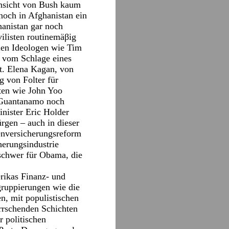
Hinsicht von Bush kaum
 noch in Afghanistan ein
anistan gar noch
vilisten routinemäβig
len Ideologen wie Tim
 vom Schlage eines
t. Elena Kagan, von
g von Folter für
sten wie John Yoo
r Guantanamo noch
nister Eric Holder
rgen – auch in dieser
enversicherungsreform
erungsindustrie
s schwer für Obama, die
rikas Finanz- und
gruppierungen wie die
en, mit populistischen
rrschenden Schichten
 politischen