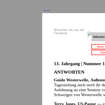
Anzeige
Besuchen Sie uns auf
Facebook
Editorial 
eBook-
New
13. Jahrgang | Nummer 1
ANTWORTEN
Guido Westerwel
le, Außenm
Tageszeitung auch noch ihr d
Anlehnung an eine Sentenz v
Schweigen von Westerwelle w
Terry Jon
es, US-Pastor —
er