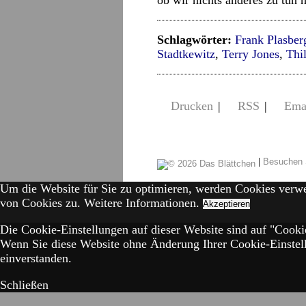
ob wir nichts anderes zu tun h
Schlagwörter:
Frank Plasber
Stadtkewitz
,
Terry Jones
,
Thi
Drucken
|
RSS
|
Ema
|
Besuchen 
Um die Website für Sie zu optimieren, werden Cookies verw
von Cookies zu.
Weitere Informationen.
Akzeptieren
Die Cookie-Einstellungen auf dieser Website sind auf "Cookie
Wenn Sie diese Website ohne Änderung Ihrer Cookie-Einstell
einverstanden.
Schließen