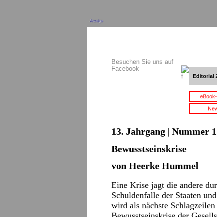
Anzeige
Besuchen Sie uns auf
Facebook
Editorial 
eBook-
New
13. Jahrgang | Nummer 12
Bewusstseinskrise
von Heerke Hummel
Eine Krise jagt die andere du
Schuldenfalle der Staaten und
wird als nächste Schlagzeile
Bewusstseinskrise der Gesells