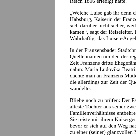
Reich 1806 erledigt hatte.
„Welche Luise gab ihr denn d
Habsburg, Kaiserin der Franz
sich darüber nicht sicher, we
kamen“, sagt der Reiseleiter. 
Wahrhaftig, das Luisen-Angebo
In der Franzensbader Stadtchr
Quellennamen um den der regi
Zeit Franzens dritte Ehegefäh
nahm: Maria Ludovika Beatr
dachte man an Franzens Mutte
die allerdings zur Zeit der Q
wandelte.
Bliebe noch zu prüfen: Der F
älteste Tochter aus seiner zw
Familienverhältnisse entbehre
Sie reiste mit ihrem Kaiserg
bevor er sich auf den Weg na
zu einer (seiner) glanzvollen