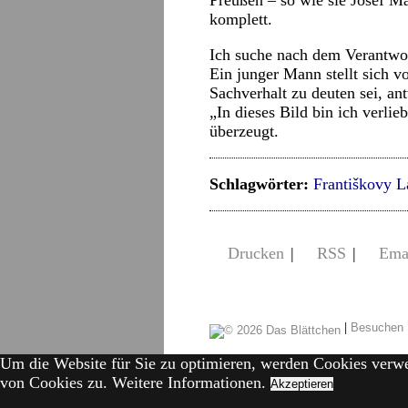
Preußen – so wie sie Josef Ma
komplett.
Ich suche nach dem Verantwort
Ein junger Mann stellt sich v
Sachverhalt zu deuten sei, an
„In dieses Bild bin ich verlieb
überzeugt.
Schlagwörter:
Františkovy L
Drucken
|
RSS
|
Ema
|
Besuchen 
Um die Website für Sie zu optimieren, werden Cookies verw
von Cookies zu.
Weitere Informationen.
Akzeptieren