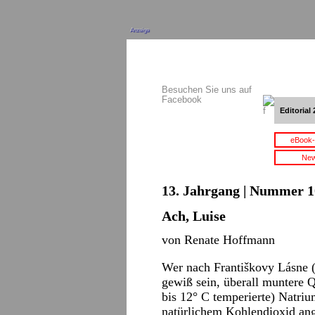
Anzeige
Besuchen Sie uns auf
Facebook
Editorial 
eBook-
New
13. Jahrgang | Nummer 10
Ach, Luise
von Renate Hoffmann
Wer nach Františkovy Lásne (F
gewiß sein, überall muntere Qu
bis 12° C temperierte) Natri
natürlichem Kohlendioxid ang