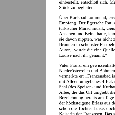
einbestellt, entschloß sich, M
Stück zu begleiten.
Über Karlsbad kommend, errei
Empfang. Der Egersche Rat, d
türkischer Marschmusik, Geist
Ansehen und Beine hatte, kam
sie davon nippten, war nicht 
Brunnen in schönster Festbele
Autor, „wurde die eine Quell
Louise nach ihr genannt.“
Vater Franz, ein gewissenhaf
Niederösterreich und Böhmen
vermerkte er: „Franzensbad i
mit Alleen umgebenes 4-Eck 
Saal (des Speisen- und Kurhau
Allee, die das Ort umgiebt di
Bezeichnung bereits am Tage 
der höchsteigene Erlass aus d
schon die Tochter Luise, doch
Kaiserin der Franzosen. Das g