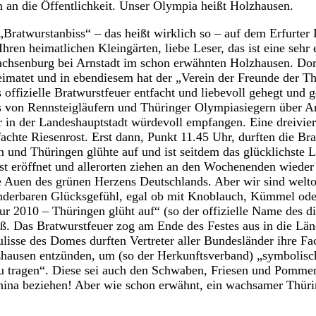
n an die Öffentlichkeit. Unser Olympia heißt Holzhausen.
Bratwurstanbiss“ – das heißt wirklich so – auf dem Erfurter 
 Ihren heimatlichen Kleingärten, liebe Leser, das ist eine sehr
chsenburg bei Arnstadt im schon erwähnten Holzhausen. Dort
matet und in ebendiesem hat der „Verein der Freunde der Th
 offizielle Bratwurstfeuer entfacht und liebevoll gehegt und 
 von Rennsteigläufern und Thüringer Olympiasiegern über Ar
 in der Landeshauptstadt würdevoll empfangen. Eine dreivier
achte Riesenrost. Erst dann, Punkt 11.45 Uhr, durften die Br
 und Thüringen glühte auf und ist seitdem das glücklichste 
st eröffnet und allerorten ziehen an den Wochenenden wieder 
Auen des grünen Herzens Deutschlands. Aber wir sind weltof
nderbaren Glücksgefühl, egal ob mit Knoblauch, Kümmel od
tur 2010 – Thüringen glüht auf“ (so der offizielle Name des d
ß. Das Bratwurstfeuer zog am Ende des Festes aus in die Län
lisse des Domes durften Vertreter aller Bundesländer ihre Fa
zhausen entzünden, um (so der Herkunftsverband) „symbolisc
u tragen“. Diese sei auch den Schwaben, Friesen und Pommer
China beziehen! Aber wie schon erwähnt, ein wachsamer Thüri