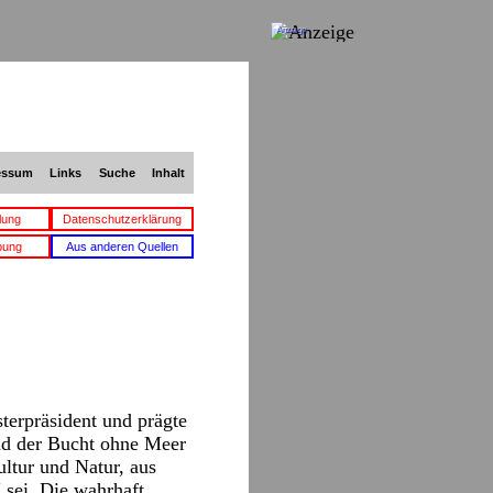
Anzeige
essum
Links
Suche
Inhalt
lung
Datenschutzerklärung
bung
Aus anderen Quellen
terpräsident und prägte
und der Bucht ohne Meer
ltur und Natur, aus
 sei. Die wahrhaft