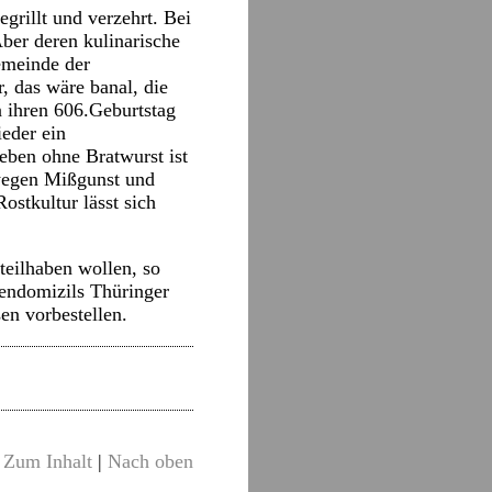
grillt und verzehrt. Bei
ber deren kulinarische
emeinde der
, das wäre banal, die
n ihren 606.Geburtstag
ieder ein
eben ohne Bratwurst ist
 wegen Mißgunst und
ostkultur lässt sich
teilhaben wollen, so
iendomizils Thüringer
en vorbestellen.
Zum Inhalt
|
Nach oben