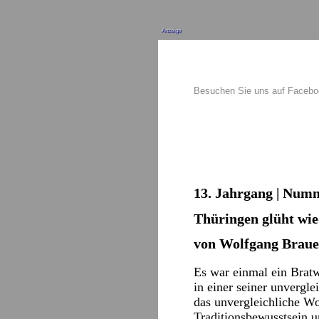
Anzeige
Besuchen Sie uns auf Faceb
13. Jahrgang | Numm
Thüringen glüht wi
von Wolfgang Braue
Es war einmal ein Bratw
in einer seiner unvergl
das unvergleichliche W
Traditionsbewusstsein u