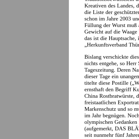
Kreativen des Landes, d
die Liste der geschützt
schon im Jahre 2003 un
Füllung der Wurst muß 
Gewicht auf die Waage b
das ist die Hauptsache,
„Herkunftsverband Thüri
Bislang verschickte die
nichts entgehe, so Herr
Tageszeitung. Deren Nam
dieser Tage ein unangem
titelte diese Postille (
ernsthaft den Begriff K
China Rostbratwürste, d
freistaatlichen Exportr
Markenschutz und so mu
im Jahr begnügen. Noch
olympischen Gedanken in
(aufgemerkt, DAS BLÄT
seit nunmehr fünf Jahre