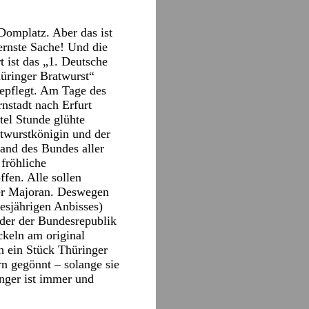
Domplatz. Aber das ist
 ernste Sache! Und die
 ist das „1. Deutsche
üringer Bratwurst“
gepflegt. Am Tage des
nstadt nach Erfurt
tel Stunde glühte
atwurstkönigin und der
Land des Bundes aller
fröhliche
fen. Alle sollen
er Majoran. Deswegen
iesjährigen Anbisses)
der der Bundesrepublik
ckeln am original
h ein Stück Thüringer
n gegönnt – solange sie
nger ist immer und