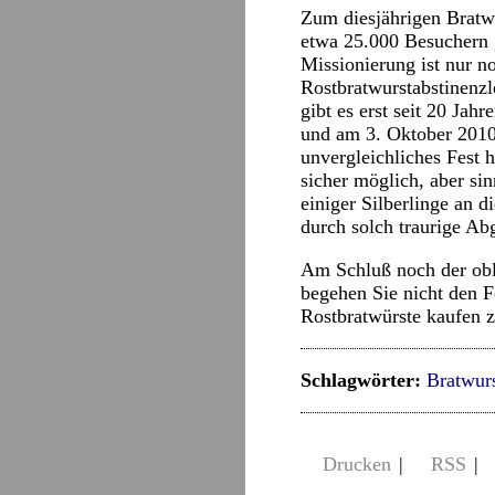
Zum diesjährigen Bratwu
etwa 25.000 Besuchern g
Missionierung ist nur n
Rostbratwurstabstinenzl
gibt es erst seit 20 Jah
und am 3. Oktober 2010 
unvergleichliches Fest 
sicher möglich, aber si
einiger Silberlinge an d
durch solch traurige Ab
Am Schluß noch der obli
begehen Sie nicht den F
Rostbratwürste kaufen z
Schlagwörter:
Bratwur
Drucken
|
RSS
|