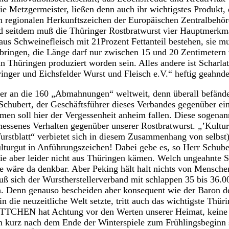
ie Metzgermeister, ließen denn auch ihr wichtigstes Produkt, 
en regionalen Herkunftszeichen der Europäischen Zentralbehö
d seitdem muß die Thüringer Rostbratwurst vier Hauptmerkma
aus Schweinefleisch mit 21Prozent Fettanteil bestehen, sie
ringen, die Länge darf nur zwischen 15 und 20 Zentimetern 
 in Thüringen produziert worden sein. Alles andere ist Scharl
nger und Eichsfelder Wurst und Fleisch e.V.“ heftig geahnde
ser an die 160 „Abmahnungen“ weltweit, denn überall befände
 Schubert, der Geschäftsführer dieses Verbandes gegenüber ein
en soll hier der Vergessenheit anheim fallen. Diese sogenan
essenes Verhalten gegenüber unserer Rostbratwurst. „’Kultur
„Wurstblatt“ verbietet sich in diesem Zusammenhang von selbst
ulturgut in Anführungszeichen! Dabei gebe es, so Herr Schuber
ie aber leider nicht aus Thüringen kämen. Welch ungeahnte S
ate wäre da denkbar. Aber Peking hält halt nichts von Mensc
ß sich der Wurstherstellerverband mit schlappen 35 bis 36.
. Denn genauso bescheiden aber konsequent wie der Baron d
 die neuzeitliche Welt setzte, tritt auch das wichtigste Thür
TCHEN hat Achtung vor den Werten unserer Heimat, keine 
n kurz nach dem Ende der Winterspiele zum Frühlingsbeginn s