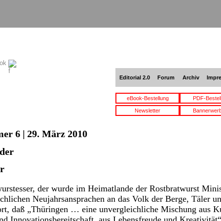
ook
Editorial 2.0
Forum
Archiv
Impr
eBook-Bestellung
PDF-Bestel
Newsletter
Bannerwer
er 6 | 29. März 2010
eder
r
urstesser, der wurde im Heimatlande der Rostbratwurst Minis
eichlichen Neujahrsansprachen an das Volk der Berge, Täler 
ort, daß „Thüringen … eine unvergleichliche Mischung aus Ku
nd Innovationsbereitschaft, aus Lebensfreude und Kreativität“