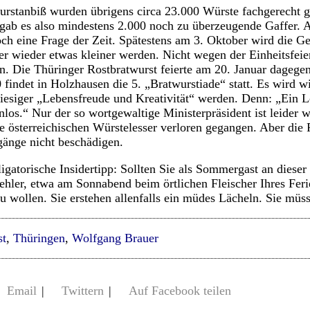
rstanbiß wurden übrigens circa 23.000 Würste fachgerecht ge
ab es also mindestens 2.000 noch zu überzeugende Gaffer. A
och eine Frage der Zeit. Spätestens am 3. Oktober wird die G
er wieder etwas kleiner werden. Nicht wegen der Einheitsfeier
ren. Die Thüringer Rostbratwurst feierte am 20. Januar dagege
findet in Holzhausen die 5. „Bratwurstiade“ statt. Es wird w
hiesiger „Lebensfreude und Kreativität“ werden. Denn: „Ein L
nnlos.“ Nur der so wortgewaltige Ministerpräsident ist leider
ie österreichischen Würstelesser verloren gegangen. Aber die R
gänge nicht beschädigen.
gatorische Insidertipp: Sollten Sie als Sommergast an dieser 
ehler, etwa am Sonnabend beim örtlichen Fleischer Ihres Fer
u wollen. Sie erstehen allenfalls ein müdes Lächeln. Sie müss
st
,
Thüringen
,
Wolfgang Brauer
Email
|
Twittern
|
Auf Facebook teilen