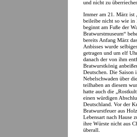
und nicht zu überrieche
Immer am 21. März ist „
beileibe nicht so wie in
beginnt am Fuße der Wa
Bratwurstmuseum“ behei
bereits Anfang März das
Anbisses wurde selbiges
getragen und um elf Uhr
danach der von ihm entf
Bratwurstkönig anbeißen
Deutschen. Die Saison i
Nebelschwaden über die 
teilhaben an diesem wu
hatte auch die „Rostkul
einen würdigen Abschlu
Deutschland. Vor der Ku
Bratwurstfeuer aus Hol
Lebensart nach Hause z
ihre Würste nicht aus 
überall.