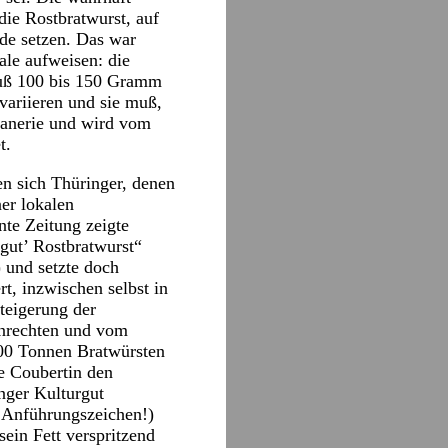
die Rostbratwurst, auf
rde setzen. Das war
le aufweisen: die
 muß 100 bis 150 Gramm
variieren und sie muß,
atanerie und wird vom
t.
n sich Thüringer, denen
er lokalen
nte Zeitung zeigte
gut’ Rostbratwurst“
) und setzte doch
t, inzwischen selbst in
teigerung der
henrechten und vom
000 Tonnen Bratwürsten
e Coubertin den
inger Kulturgut
Anführungszeichen!)
ein Fett verspritzend