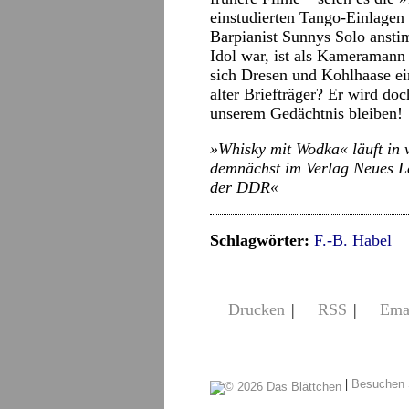
einstudierten Tango-Einlagen 
Barpianist Sunnys Solo ansti
Idol war, ist als Kameramann 
sich Dresen und Kohlhaase ei
alter Briefträger? Er wird do
unserem Gedächtnis bleiben!
»
Whisky mit Wodka« läuft in 
demnächst im Verlag Neues 
der
DDR«
Schlagwörter:
F.-B. Habel
Drucken
|
RSS
|
Ema
|
Besuchen 