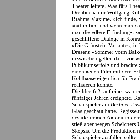
Theater leitete. Was fürs Thea
Drehbuchautor Wolfgang Kohlh
Brahms Maxime. »Ich finde, 
statt in fünf und wenn man d
man die edlere Erfindung«, sa
geschliffene Dialoge in Konr
»Die Grünstein-Variante«, in
Dresens »Sommer vorm Balkon«
inzwischen gelten darf, vor w
Publikumserfolg und brachte za
einen neuen Film mit dem Er
Kohlhaase eigentlich für Fra
realisieren konnte.
Die Idee fußt auf einer wahre
fünfziger Jahren ereignete. 
Schauspieler am
Berliner En
Glas geschaut hatte. Regisseu
des »krummen Anton« in dem 
stieß aber wegen Schelchers 
Skepsis. Um die Produktion n
Schauspieler ausfallen sollte