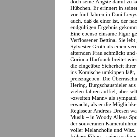
doch seine Ängste damit zu ko
Hübchen. Er erinnert in seine
vor fünf Jahren in Dani Levy
auch, daß da einer ist, der n
endgültigen Ergebnis gekomm
Eine ebenso einsame Figur ge
Verflossener Bettina. Sie lebt
Sylvester Groth als einen veru
alternden Frau schmückt und 
Corinna Harfouch breitet wied
die eingeübte Sicherheit ihre
ins Komische umkippen läßt, o
preiszugeben. Die Überraschu
Hering, Burgschauspieler aus
vielen Jahren auffiel, aber se
»zweiten Mann« als sympathi
erwacht, als er die Möglichkei
Regisseur Andreas Dresen wan
Musik – in Woody Allens Spu
der souveränen Kameraführun
voller Melancholie und Witz
frühere Filme – seien es die