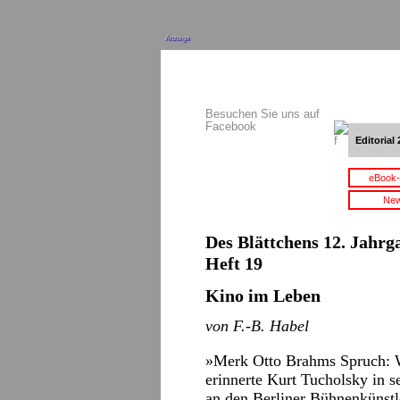
Anzeige
Besuchen Sie uns auf
Facebook
Editorial 
eBook-
New
Des Blättchens 12. Jahrga
Heft 19
Kino im Leben
von F.-B. Habel
»Merk Otto Brahms Spruch: Wa
erinnerte Kurt Tucholsky in 
an den Berliner Bühnenkünstle