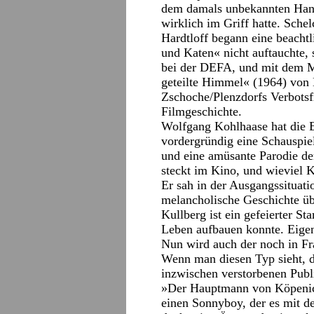
dem damals unbekannten Hans 
wirklich im Griff hatte. Sche
Hardtloff begann eine beachtl
und Katen« nicht auftauchte,
bei der DEFA, und mit dem M
geteilte Himmel« (1964) von
Zschoche/Plenzdorfs Verbotsf
Filmgeschichte.
Wolfgang Kohlhaase hat die 
vordergründig eine Schauspiel
und eine amüsante Parodie de
steckt im Kino, und wieviel K
Er sah in der Ausgangssituatio
melancholische Geschichte üb
Kullberg ist ein gefeierter S
Leben aufbauen konnte. Eigent
Nun wird auch der noch in Fra
Wenn man diesen Typ sieht, d
inzwischen verstorbenen Publ
»Der Hauptmann von Köpenick«
einen Sonnyboy, der es mit d