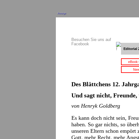
Anzeige
Besuchen Sie uns auf
Facebook
Editorial 
eBook-
New
Des Blättchens 12. Jahrga
Und sagt nicht, Freunde,
von Henryk Goldberg
Es kann doch nicht sein, Fre
haben. So gar nichts, so über
unseren Eltern schon empört 
Gott, mehr Recht, mehr Angst