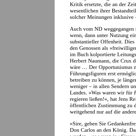
Kritik ersetzte, die an der Ze
wesentlichen ihrer Bestandtei
solcher Meinungen inklusive
Auch vom ND weggegangen sin
wenn, dann unter Nutzung ei
substantieller Offenheit. Dies
den Genossen als »freiwillig
im Buch kolportierte Leitungs
Herbert Naumann, die Crux 
wäre … Der Opportunismus nah
Führungsfiguren erst ermöglic
betreiben zu können, je läng
weniger – in allen Sendern u
Landes. »Was waren wir für
regieren ließen!«, hat Jens R
öffentlichen Zustimmung zu di
weitgehend nur auf die ander
»Sire, geben Sie Gedankenfrei
Don Carlos an den König. Das