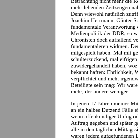
Betrachtung nicht mehr die R
mehr lebenden Zeitzeugen nah
Denn wiewohl natürlich zutri
Joachim Herrmann, Günter S
fundamentale Verantwortung 
Medienpolitik der DDR, so war,
Chronisten doch auffallend ve
fundamentaleren widmen. Der 
mitgespielt haben. Mal mit ge
schulterzuckend, mal eifrigen
zuwidergehandelt haben, wozu 
bekannt haften: Ehrlichkeit, 
verpflichtet und nicht irgend
Beteiligte sein mag: Wir waren
mehr, der andere weniger.
In jenen 17 Jahren meiner M
an ein halbes Dutzend Fälle e
wenn offenkundiger Unfug ode
Auftrag gegeben und später g
alle in den täglichen Mittags
waren jedem aufgefundenen D