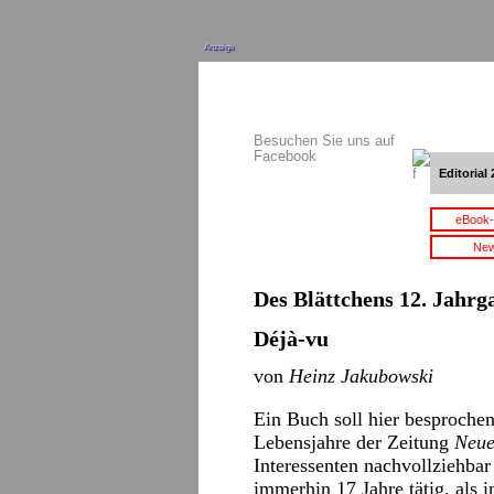
Anzeige
Besuchen Sie uns auf
Facebook
Editorial 
eBook-
New
Des Blättchens 12. Jahrga
Déjà-vu
von
Heinz Jakubowski
Ein Buch soll hier besproche
Lebensjahre der Zeitung
Neue
Interessenten nachvollziehba
immerhin 17 Jahre tätig, als 