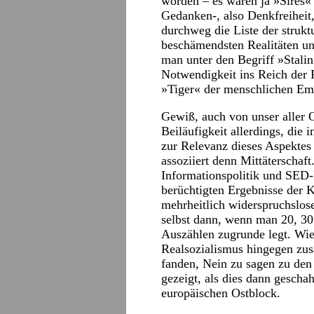
worden – es waren ja »Sires«
Gedanken-, also Denkfreiheit
durchweg die Liste der struktu
beschämendsten Realitäten un
man unter den Begriff »Stali
Notwendigkeit ins Reich der Fr
»Tiger« der menschlichen Ema
Gewiß, auch von unser aller 
Beiläufigkeit allerdings, die 
zur Relevanz dieses Aspektes 
assoziiert denn Mittäterschaft
Informationspolitik und SED-
berüchtigten Ergebnisse der
mehrheitlich widerspruchslos
selbst dann, wenn man 20, 30
Auszählen zugrunde legt. Wie
Realsozialismus hingegen z
fanden, Nein zu sagen zu den
gezeigt, als dies dann gesch
europäischen Ostblock.