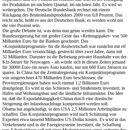
der Produktion im nächsten Quartal, im nächsten Jahr. Es wird so
weitergehen. Die Deutsche Bundesbank rechnet mit einem
Rückgang des Bruttoinlandsproduktes 2009 von 0,8 Prozent. Das
reicht nicht, heißt es aus der Deutschen Bank, es werden wohl um
die vier Prozent sein.
Die große Debatte ist, was denn nun getan werden kann. Die
Bundesregierung hat mit großer Geste das »Rettungspaket« von 500
Milliarden Euro für die Banken geschnürt. Das
»Konjunkturprogramm« für die Realwirtschaft war zunächst mit elf
Milliarden Euro veranschlagt, gestreckt über zwei Jahre, dann mit
32 Milliarden. Darunter ist die Befreiung privater Haushalte von der
Kfz-Steuer für Neuwagen – als würde sich in diesen Zeiten jemand
für 30000 Euro ein neues Auto kaufen, nur um 660 Euro Steuern zu
sparen. In China hat die Zentralregierung ein Konjunkturprogramm
von umgerechnet 470 Milliarden Euro beschlossen; die
Provinzregierungen haben noch einmal 1,2 Billionen Euro
draufgelegt. Es wird in das Schienen- und Straßennetz investiert, in
Häfen und Wohnungsbau und die ländliche Infrastruktur. Die Idee
ist, daß die Exportabhängigkeit Chinas durch eine drastische
Steigerung der Inlandsnachfrage kompensiert werden soll.
Obama hat angekündigt, in den USA 2,5 Millionen Arbeitsplätze zu
schaffen. Das Konjunkturprogramm wird nach Schätzung von
Experten etwa tausend Milliarden US-Dollar kosten. Es wird in das
Verkehrsnetz und in die Energiesysteme investiert, die Schaffung
von Arbeitsplätzen soll mit einer Modernisierung unter anderem der