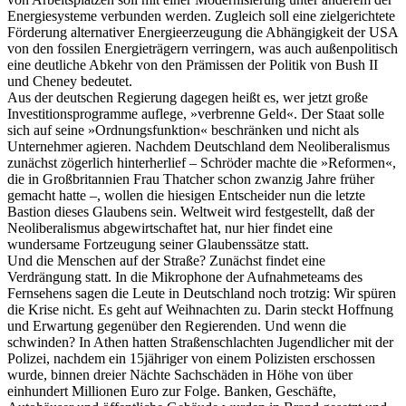
Energiesysteme verbunden werden. Zugleich soll eine zielgerichtete
Förderung alternativer Energieerzeugung die Abhängigkeit der USA
von den fossilen Energieträgern verringern, was auch außenpolitisch
eine deutliche Abkehr von den Prämissen der Politik von Bush II
und Cheney bedeutet.
Aus der deutschen Regierung dagegen heißt es, wer jetzt große
Investitionsprogramme auflege, »verbrenne Geld«. Der Staat solle
sich auf seine »Ordnungsfunktion« beschränken und nicht als
Unternehmer agieren. Nachdem Deutschland dem Neoliberalismus
zunächst zögerlich hinterherlief – Schröder machte die »Reformen«,
die in Großbritannien Frau Thatcher schon zwanzig Jahre früher
gemacht hatte –, wollen die hiesigen Entscheider nun die letzte
Bastion dieses Glaubens sein. Weltweit wird festgestellt, daß der
Neoliberalismus abgewirtschaftet hat, nur hier findet eine
wundersame Fortzeugung seiner Glaubenssätze statt.
Und die Menschen auf der Straße? Zunächst findet eine
Verdrängung statt. In die Mikrophone der Aufnahmeteams des
Fernsehens sagen die Leute in Deutschland noch trotzig: Wir spüren
die Krise nicht. Es geht auf Weihnachten zu. Darin steckt Hoffnung
und Erwartung gegenüber den Regierenden. Und wenn die
schwinden? In Athen hatten Straßenschlachten Jugendlicher mit der
Polizei, nachdem ein 15jähriger von einem Polizisten erschossen
wurde, binnen dreier Nächte Sachschäden in Höhe von über
einhundert Millionen Euro zur Folge. Banken, Geschäfte,