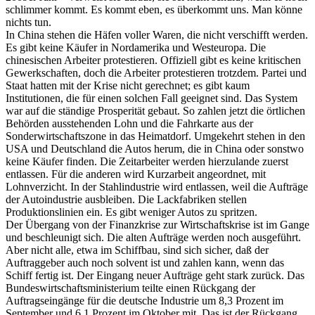
schlimmer kommt. Es kommt eben, es überkommt uns. Man könne
nichts tun.
In China stehen die Häfen voller Waren, die nicht verschifft werden.
Es gibt keine Käufer in Nordamerika und Westeuropa. Die
chinesischen Arbeiter protestieren. Offiziell gibt es keine kritischen
Gewerkschaften, doch die Arbeiter protestieren trotzdem. Partei und
Staat hatten mit der Krise nicht gerechnet; es gibt kaum
Institutionen, die für einen solchen Fall geeignet sind. Das System
war auf die ständige Prosperität gebaut. So zahlen jetzt die örtlichen
Behörden ausstehenden Lohn und die Fahrkarte aus der
Sonderwirtschaftszone in das Heimatdorf. Umgekehrt stehen in den
USA und Deutschland die Autos herum, die in China oder sonstwo
keine Käufer finden. Die Zeitarbeiter werden hierzulande zuerst
entlassen. Für die anderen wird Kurzarbeit angeordnet, mit
Lohnverzicht. In der Stahlindustrie wird entlassen, weil die Aufträge
der Autoindustrie ausbleiben. Die Lackfabriken stellen
Produktionslinien ein. Es gibt weniger Autos zu spritzen.
Der Übergang von der Finanzkrise zur Wirtschaftskrise ist im Gange
und beschleunigt sich. Die alten Aufträge werden noch ausgeführt.
Aber nicht alle, etwa im Schiffbau, sind sich sicher, daß der
Auftraggeber auch noch solvent ist und zahlen kann, wenn das
Schiff fertig ist. Der Eingang neuer Aufträge geht stark zurück. Das
Bundeswirtschaftsministerium teilte einen Rückgang der
Auftragseingänge für die deutsche Industrie um 8,3 Prozent im
September und 6,1 Prozent im Oktober mit. Das ist der Rückgang