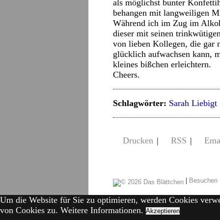
als möglichst bunter Konfetti
behangen mit langweiligen Mi
Während ich im Zug im Alkoho
dieser mit seinen trinkwütig
von lieben Kollegen, die gar
glücklich aufwachsen kann, m
kleines bißchen erleichtern.
Cheers.
Schlagwörter:
Sarah Liebigt
Drucken
|
RSS
|
Ema
|
Besuchen 
Um die Website für Sie zu optimieren, werden Cookies verw
von Cookies zu.
Weitere Informationen.
Akzeptieren