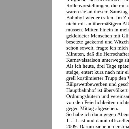
Rollenvorstellungen, die mit
waren sie an diesem Samstag 
Bahnhof wieder trafen. Im Zug
nicht mit an übermäßigem Alk
müssen. Mitten hinein in mei
gekleideter Menschen mit Gl
besetzte gackernd und Witzchen
schon soweit, fragte ich mich
Minuten, daß die Herrschaften
Karnevalssaison unterwegs si
Als ich heute, drei Tage spät
steige, entert kurz nach mir ei
grell kostümierter Trupp den
Rülpswettbewerben und gesch
Hauptbahnhof ist übervölker
Ordnungshütern und vereinsa
von den Feierlichkeiten nic
gegen Mittag abgesehen.
So habe ich dann gegen Abend
11.11. ist und damit offiziel
2009. Darum ziehe ich erstma