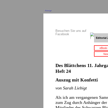
Anzeige
Besuchen Sie uns auf
Facebook
Editorial 
eBook-
New
Des Blättchens 11. Jahrg
Heft 24
Auszug mit Konfetti
von Sarah Liebigt
Als ich am vergangenen Sams
zum Zug durch Anhänger der 
Mitglieder des Schwarzen Blo