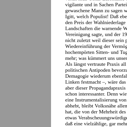
vigilante und in Sachen Partei
gewaschene Mann zu sagen we
Igitt, welch Populist! Daß eb
den Preis der Wahlniederlag
Landschaften die warnende W
Vereinigung sagte, und der 1
nicht zuletzt weil dieser sei
Wiedereinführung der Vermögen
hochempörten Sitten- und Tug
mehr; was kümmert uns unser
Als längst vertraute Praxis al
politischen Antipoden bevor
Demagogie wiederum ebenfalls
Linken festmacht –, wäre das 
aber dieser Propagandapraxis
schon interessanter. Denn wie
eine Instrumentalisierung vo
abhebt, bleibt Volksnähe alle
hat, die von der Mehrheit des
etwas Verabscheuungswürdiges
daß eine vielzählige, gar meh