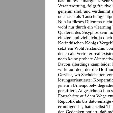
das Interesse marginal. Sehr v
Verantwortung, folgt freudvo
genehm sind, und verdammt si
oder sich als Täuschung entpu
Nun ist dieses Dilemma nicht 
wohl nur durch ein »learning 
Quälerei des Sisyphos sein ma
einzige und vielleicht ja doc
Korinthischen Königs Vergebli
setzt ein Wohlverständnis von
denen als Vertreter real exist
noch keine probate Alternativ
Davon allerdings kann leider
wirkt auf den, der die Hoffn
Gezänk, wo Sachdebatten von
lösungsorientierter Kooperati
jenem »Urnenpöbel« degradier
persifliert. Angesichts schon 
Fortschritte auf dem Wege z
Republik als bis dato einzige
ermutigend –, hatte selbst T
den Gedanken notiert, daß mög