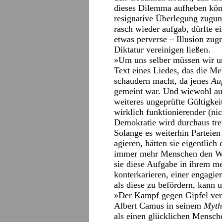
dieses Dilemma aufheben kön
resignative Überlegung zugun
rasch wieder aufgab, dürfte 
etwas perverse – Illusion zug
Diktatur vereinigen ließen.
»Um uns selber müssen wir u
Text eines Liedes, das die M
schaudern macht, da jenes
Au
gemeint war. Und wiewohl au
weiteres ungeprüfte Gültigkei
wirklich funktionierender (nic
Demokratie wird durchaus tre
Solange es weiterhin Parteien
agieren, hätten sie eigentlich
immer mehr Menschen den Weg
sie diese Aufgabe in ihrem m
konterkarieren, einer engagie
als diese zu befördern, kann u
»Der Kampf gegen Gipfel ver
Albert Camus in seinem
Myth
als einen glücklichen Mensche