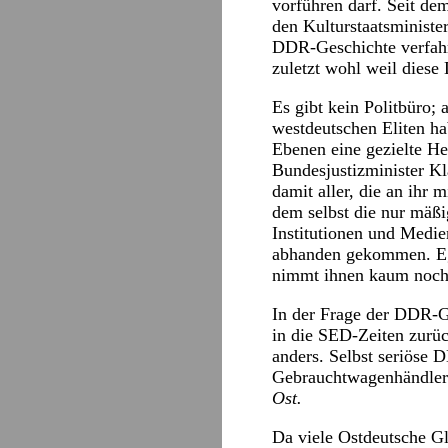
vorführen darf. Seit de
den Kulturstaatsministe
DDR-Geschichte verfahre
zuletzt wohl weil diese
Es gibt kein Politbüro; 
westdeutschen Eliten ha
Ebenen eine gezielte H
Bundesjustizminister Kl
damit aller, die an ihr 
dem selbst die nur mäßi
Institutionen und Medi
abhanden gekommen. Ega
nimmt ihnen kaum noch 
In der Frage der DDR-G
in die SED-Zeiten zurüc
anders. Selbst seriöse D
Gebrauchtwagenhändlern
Ost.
Da viele Ostdeutsche Gl