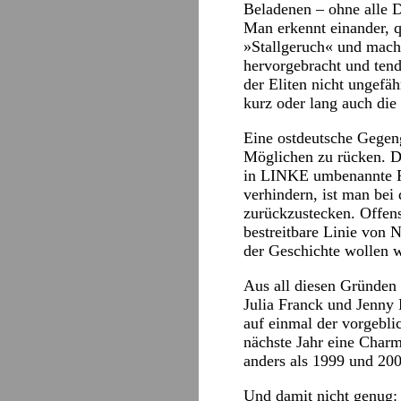
Beladenen – ohne alle D
Man erkennt einander, q
»Stallgeruch« und mach
hervorgebracht und tend
der Eliten nicht ungefäh
kurz oder lang auch die
Eine ostdeutsche Gegeng
Möglichen zu rücken. Da
in LINKE umbenannte PD
verhindern, ist man bei
zurückzustecken. Offens
bestreitbare Linie von 
der Geschichte wollen wi
Aus all diesen Gründen w
Julia Franck und Jenny 
auf einmal der vorgebli
nächste Jahr eine Char
anders als 1999 und 200
Und damit nicht genug: