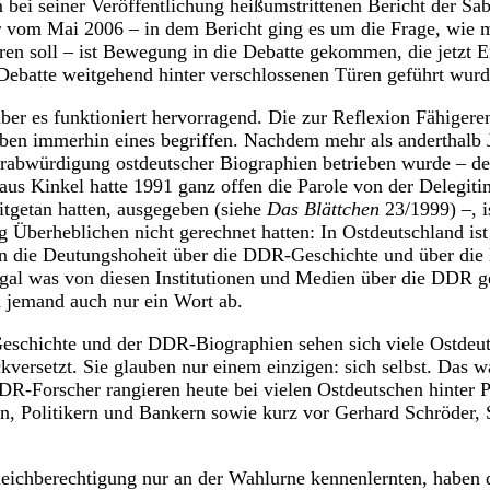
m bei seiner Veröffentlichung heißumstrittenen Bericht der 
r vom Mai 2006 – in dem Bericht ging es um die Frage, wie m
n soll – ist Bewegung in die Debatte gekommen, die jetzt Erg
 Debatte weitgehend hinter verschlossenen Türen geführt wurd
aber es funktioniert hervorragend. Die zur Reflexion Fähigere
ben immerhin eines begriffen. Nachdem mehr als anderthalb J
erabwürdigung ostdeutscher Biographien betrieben wurde – de
aus Kinkel hatte 1991 ganz offen die Parole von der Delegi
mitgetan hatten, ausgegeben (siehe
Das Blättchen
23/1999) –, i
g Überheblichen nicht gerechnet hatten: In Ostdeutschland is
en die Deutungshoheit über die DDR-Geschichte und über di
l was von diesen Institutionen und Medien über die DDR g
jemand auch nur ein Wort ab.
eschichte und der DDR-Biographien sehen sich viele Ostdeut
kversetzt. Sie glauben nur einem einzigen: sich selbst. Das w
DR-Forscher rangieren heute bei vielen Ostdeutschen hinter Pr
, Politikern und Bankern sowie kurz vor Gerhard Schröder, 
eichberechtigung nur an der Wahlurne kennenlernten, haben 