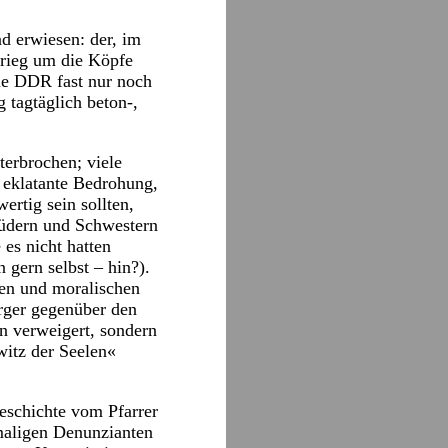
nd erwiesen: der, im
Krieg um die Köpfe
ie DDR fast nur noch
 tagtäglich beton-,
erbrochen; viele
s eklatante Bedrohung,
ertig sein sollten,
rüdern und Schwestern
es nicht hatten
 gern selbst – hin?).
len und moralischen
ürger gegenüber den
n verweigert, sondern
itz der Seelen«
eschichte vom Pfarrer
emaligen Denunzianten