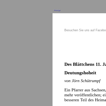
Anzeige
Besuchen Sie uns auf Faceb
Des Blättchens 11. J
Deutungshoheit
von Jörn Schütrumpf
Ein Pfarrer aus Sachsen
mehr veröffentlichen; e
besseren Teil des Heima