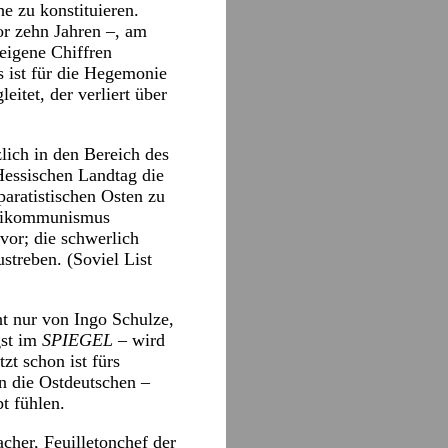
e zu konstituieren.
or zehn Jahren –, am
eigene Chiffren
s ist für die Hegemonie
itet, der verliert über
lich in den Bereich des
Hessischen Landtag die
aratistischen Osten zu
Antikommunismus
vor; die schwerlich
streben. (Soviel List
ht nur von Ingo Schulze,
gst im
SPIEGEL
– wird
t schon ist fürs
n die Ostdeutschen –
t fühlen.
her, Feuilletonchef der