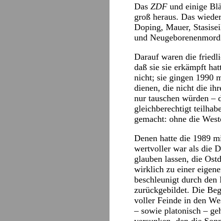
Das
ZDF
und einige Blä
groß heraus. Das wieder
Doping, Mauer, Stasisei
und Neugeborenenmord
Darauf waren die friedl
daß sie sie erkämpft ha
nicht; sie gingen 1990 
dienen, die nicht die i
nur tauschen würden – d
gleichberechtigt teilha
gemacht: ohne die West
Denen hatte die 1989 m
wertvoller war als die 
glauben lassen, die Ost
wirklich zu einer eigen
beschleunigt durch den
zurückgebildet. Die Beg
voller Feinde in den We
– sowie platonisch – ge