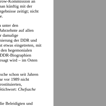
Sabrow-Kommission an
an künftig mit der
ebnisse zeitigt; nicht
e.
n unter den
ahrzehnte auf allen
r damalige
timierung der DDR und
st etwas eingetreten, mit
t den hegemonialen
e DDR-Biographien
esagt wird – im Osten
sche schon seit Jahren
ar vor 1989 nicht
ostituierten,
Stichwort:
Chefsache
die Beleidigten und