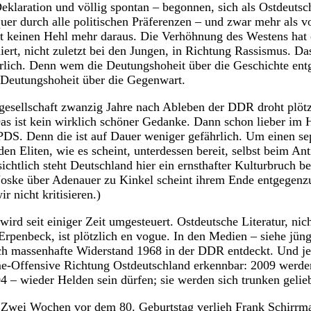
eklaration und völlig spontan – begonnen, sich als Ostdeutsch
uer durch alle politischen Präferenzen – und zwar mehr als v
t keinen Hehl mehr daraus. Die Verhöhnung des Westens hat 
iert, nicht zuletzt bei den Jungen, in Richtung Rassismus. Da
rlich. Denn wem die Deutungshoheit über die Geschichte entgle
 Deutungshoheit über die Gegenwart.
esellschaft zwanzig Jahre nach Ableben der DDR droht plötz
s ist kein wirklich schöner Gedanke. Dann schon lieber im 
S. Denn die ist auf Dauer weniger gefährlich. Um einen sep
 den Eliten, wie es scheint, unterdessen bereit, selbst beim 
ichtlich steht Deutschland hier ein ernsthafter Kulturbruch be
Noske über Adenauer zu Kinkel scheint ihrem Ende entgegenzu
r nicht kritisieren.)
ird seit einiger Zeit umgesteuert. Ostdeutsche Literatur, nic
Erpenbeck, ist plötzlich en vogue. In den Medien – siehe jün
ch massenhafte Widerstand 1968 in der DDR entdeckt. Und jetz
me-Offensive Richtung Ostdeutschland erkennbar: 2009 werde
4 – wieder Helden sein dürfen; sie werden sich trunken gelieb
 Zwei Wochen vor dem 80. Geburtstag verlieh Frank Schirrmac