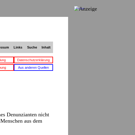
Anzeige
essum
Links
Suche
Inhalt
lung
Datenschutzerklärung
bung
Aus anderen Quellen
nes Denunzianten nicht
on Menschen aus dem