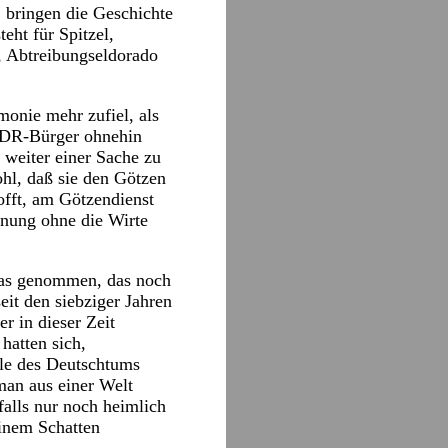
 bringen die Geschichte
eht für Spitzel,
, Abtreibungseldorado
monie mehr zufiel, als
e DDR-Bürger ohnehin
 weiter einer Sache zu
ohl, daß sie den Götzen
offt, am Götzendienst
hnung ohne die Wirte
was genommen, das noch
eit den siebziger Jahren
r in dieser Zeit
hatten sich,
le des Deutschtums
man aus einer Welt
alls nur noch heimlich
einem Schatten