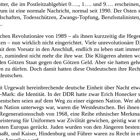
tter, die im Postleitzahlgebiet 0…., 1…. und 9…. erscheinen,
um ist eine normale Nachricht, normal seit 1990. Der Osten st
lschaften, Todesschützen, Zwangs-Topfung, Berufsstalinisten
..
ichen Revolutionäre von 1989 – als ihnen kurzzeitig die Hege
tten – nun wirklich nicht eingerichtet. Viele unrevolutionär
mit dem Vorsatz in den Anschluß, endlich zu leben statt immer
hre, zumindest nicht mehr die ihre war. Die Klügeren ahnten w
en Götzen Staat gegen den Götzen Geld. Aber sie hatten geh
ben zu dürfen. Doch damit hatten diese Ostdeutschen ihre Rec
deutschen.
it Urgewalt hereinbrechende deutsche Einheit über Nacht et
D-Mark: die Identität. In der DDR hatte zwar Erich Honecker s
deutschen seien auf dem Weg zu einer eigenen Nation. Wer abe
en Nation unterwegs war, waren die Westdeutschen. Bei ihnen 
 Regenerationsschub von 1968, eine Reihe ethnischer Merkma
eisterung für Uniformen war Zivilität gewichen, geistig war 
sten Europas gerückt. Juden wurden von den Jüngeren bestenf
haßt, und Kaiser, Hindenburg und Führer waren zu Recht in 