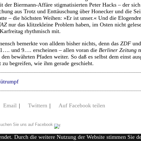
eit der Biermann-Affäre stigmatisierten Peter Hacks – der sich
chung aus Trotz und Enttäuschung über Honecker und die Sein
atte – die höchsten Weihen: »Er ist unser.« Und die Elogendre
FAZ
nur das klitzekleine Problem haben, im Osten nicht geles
Karfreitag rhythmisch mit.
mensch bemerkte von alldem bisher nichts, denn das
ZDF
und 
, 1…. und 9…. erscheinen – allen voran die
Berliner Zeitung
m
n den bewährten Pfaden weiter. So daß es selbst dem einst aus
t zu begreifen, wie ihm gerade geschieht.
hütrumpf
Email
|
Twittern
|
Auf Facebook teilen
uchen Sie uns auf Facebook
endet. Durch die weitere Nutzung der Website stimmen Sie 