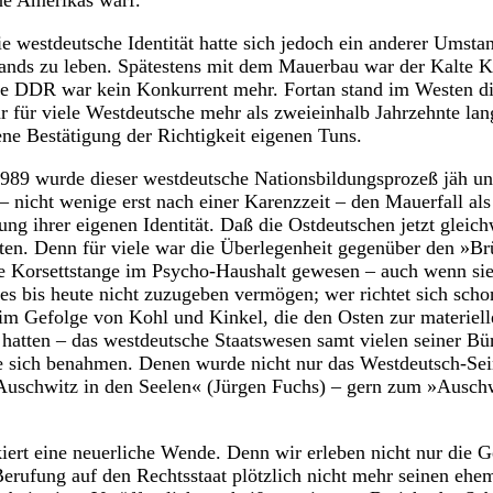
ne Amerikas warf.
ie westdeutsche Identität hatte sich jedoch ein anderer Umsta
lands zu leben. Spätestens mit dem Mauerbau war der Kalte 
ie DDR war kein Konkurrent mehr. Fortan stand im Westen d
für viele Westdeutsche mehr als zweieinhalb Jahrzehnte lang
e Bestätigung der Richtigkeit eigenen Tuns.
89 wurde dieser westdeutsche Nationsbildungsprozeß jäh unt
– nicht wenige erst nach einer Karenzzeit – den Mauerfall al
ng ihrer eigenen Identität. Daß die Ostdeutschen jetzt gleichw
lten. Denn für viele war die Überlegenheit gegenüber den »B
e Korsettstange im Psycho-Haushalt gewesen – auch wenn sie 
s bis heute nicht zuzugeben vermögen; wer richtet sich schon
im Gefolge von Kohl und Kinkel, die den Osten zur materiel
hatten – das westdeutsche Staatswesen samt vielen seiner B
ie sich benahmen. Denen wurde nicht nur das Westdeutsch-Sei
uschwitz in den Seelen« (Jürgen Fuchs) – gern zum »Auschw
ert eine neuerliche Wende. Denn wir erleben nicht nur die G
Berufung auf den Rechtsstaat plötzlich nicht mehr seinen eh