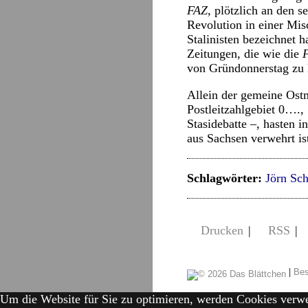
FAZ,
plötzlich an den s
Revolution in einer Mis
Stalinisten bezeichnet h
Zeitungen, die wie die
von Gründonnerstag zu 
Allein der gemeine Ost
Postleitzahlgebiet 0….
Stasidebatte –, hasten i
aus Sachsen verwehrt is
Schlagwörter:
Jörn Sc
Drucken
|
RSS
|
|
Bes
Um die Website für Sie zu optimieren, werden Cookies verw