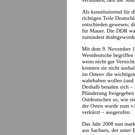
versunken, den die Son
Als konstituierend für d
richtigen Teile Deutsch
entschieden gewesen; d
für Mauer. Die DDR war 
zumindest drahtgeworden
Mit dem 9. November 19
Westdeutsche begriffen 
wenn nicht gar Vernichtu
konnten sie nicht ausha
im Osten« die wichtigst
wahrhaben wollen (und e
Deshalb benahm sich – 
Plünderung freigegeben 
Ostdeutschen so, wie s
der Osten wurde zum »A
verkürzt – ausgerufen.
Das Jahr 2008 nun marki
aus Sachsen, der unter 