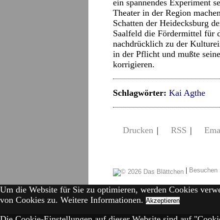
ein spannendes Experiment se
Theater in der Region machen
Schatten der Heidecksburg der
Saalfeld die Fördermittel für
nachdrücklich zu der Kulturei
in der Pflicht und mußte sein
korrigieren.
Schlagwörter:
Kai Agthe
Drucken
|
RSS
|
Ema
|
Besuchen 
Um die Website für Sie zu optimieren, werden Cookies verw
von Cookies zu.
Weitere Informationen.
Akzeptieren
Die Cookie-Einstellungen auf dieser Website sind auf "Cookie