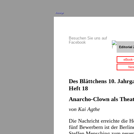
Anzeige
Besuchen Sie uns auf
Facebook
Editorial 
eBook-
New
Des Blättchens 10. Jahrga
Heft 18
Anarcho-Clown als Theat
von Kai Agthe
Die Nachricht erreichte die 
fünf Bewerbern ist der Berlin
Steffen Mensching zum neuen 