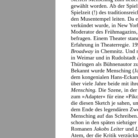
gewählt worden. Ab der Spiel
Spielzeit (!) des traditionsre
den Musentempel leiten. Da e
verkündet wurde, in New York
Moderator des Frühmagazins, 
befragen. Einem Theater stand
Erfahrung in Theaterregie. 1
Broadway
in Chemnitz. Und 
in Weimar und in Rudolstadt 
Thüringen als Bühnenautor zu
Bekannt wurde Mensching (Ja
dem kongenialen Hans-Eckard
über viele Jahre beide mit ih
Mensching.
Die Szene, in der
zum »Adapter« für eine »Piko-
die diesen Sketch je sahen, u
dem Ende des legendären Zwei
Mensching auf das Schreiben
schon in den späten siebziger 
Romanen
Jakobs Leiter
und
L
Atem, der die Kritik verzüc