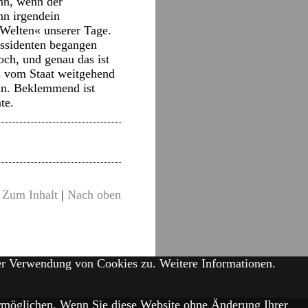
ann, wenn der
nn irgendein
 Welten« unserer Tage.
issidenten begangen
och, und genau das ist
ns vom Staat weitgehend
ein. Beklemmend ist
te.
Zum Inhalt
|
Nach oben
der Verwendung von Cookies zu.
Weitere Informationen.
 ermöglichen. Wenn Sie diese Website ohne Änderung Ihrer