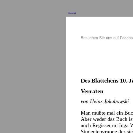
Anzeige
Besuchen Sie uns auf Faceb
Des Blättchens 10. J
Verraten
von Heinz Jakubowski
Man müßte mal ein Buch 
Aber weder das Buch ist
auch Regisseurin Inga 
Studentengruppe der sie