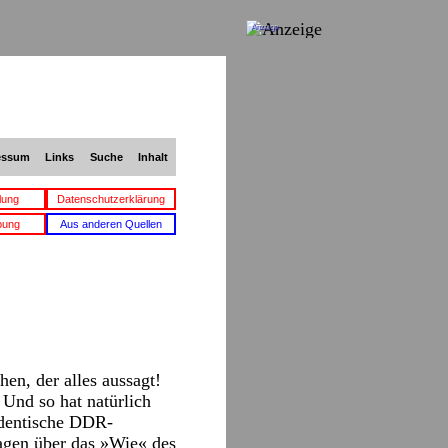
Anzeige
essum
Links
Suche
Inhalt
lung
Datenschutzerklärung
bung
Aus anderen Quellen
en, der alles aussagt!
 Und so hat natürlich
identische DDR-
ragen über das »Wie« des