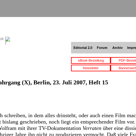
ook
Editorial 2.0
Forum
Archiv
Impr
eBook-Bestellung
PDF-Bestel
Newsletter
Bannerwer
ahrgang (X), Berlin, 23. Juli 2007, Heft 15
schreiben, in dem alles drinsteht, oder auch einen Film mach
 bislang geschrieben, noch liegt ein entsprechender Film vor.
Wolfram mit ihrer TV-Dokumentation
Verraten
über eine diss
bziger Jahre ihn nicht zu produzieren vermocht. Daß viele F