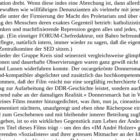
tion dreht. Wenn diese indes eine Abrechung ist, dann allerd
ewußten wie willfährigen Denunzianten als vielmehr mit jene
die unter der Firmierung der Macht des Proletariats und über 
ng des Menschen deren exaktes Gegenteil betrieb: katholizisti
en und machtfixierende Repression gegen alles und jedes,
gt. (Ein einstiger FORUM-Chefredakteur, mit Bahro befreund
legte, natürlich intern, immer wieder zu sagen, daß die eigen
Zentralkomitee der SED sitzen.)
lieder der Gruppe Kreis sind seinerzeit vergleichsweise gli
ionen und dauerhafte Observierungen waren ganz gewiß nicht
und Lassen widerfahren konnte. Der oscargekrönte Donnersm
d-kompatibler abgelichtet und zusätzlich das hochkompetent
men, daß der Film »nicht nur eine sorgfältig recherchierte 
ag zur Aufarbeitung der DDR-Geschichte leistet, sondern auc
end nahe an der damaligen Realität.« Donnersmarck hat in W
eines Films munter hinzugedichtet, was ihm, nun ja, cineastisc
entiert nüchtern, unaufgeregt und eben ohne Rächerpose ein
 zum Geschehenen und mit bleibender innerer Beteilung zugle
 geben, ist so ein wirkliches Gegenstück zum Leben der Ande
n Titel dieses Films trägt – um den des »IM André Holzer« g
gierenden »Sozialisten« und ihrer getreuen Mitmacher an der I