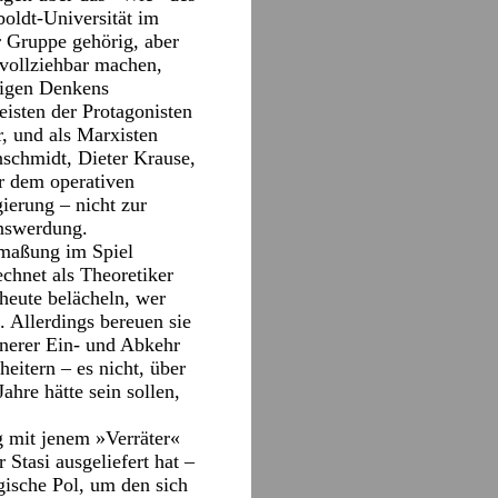
oldt-Universität im
r Gruppe gehörig, aber
hvollziehbar machen,
digen Denkens
eisten der Protagonisten
r, und als Marxisten
nschmidt, Dieter Krause,
r dem operativen
ierung – nicht zur
inswerdung.
Anmaßung im Spiel
chnet als Theoretiker
heute belächeln, wer
. Allerdings bereuen sie
nnerer Ein- und Abkehr
heitern – es nicht, über
ahre hätte sein sollen,
ng mit jenem »Verräter«
 Stasi ausgeliefert hat –
gische Pol, um den sich