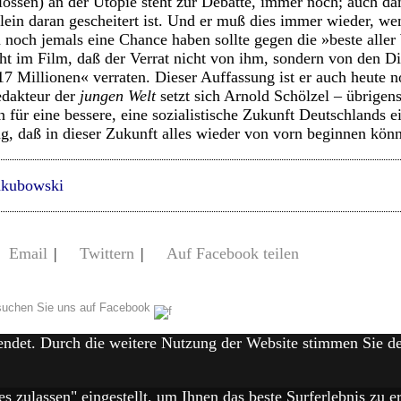
hlossen) an der Utopie steht zur Debatte, immer noch; auch d
llein daran gescheitert ist. Und er muß dies immer wieder, we
noch jemals eine Chance haben sollte gegen die »beste aller
ht im Film, daß der Verrat nicht von ihm, sondern von den D
17 Millionen« verraten. Dieser Auffassung ist er auch heute n
edakteur der
jungen Welt
setzt sich Arnold Schölzel – übrige
n für eine bessere, eine sozialistische Zukunft Deutschlands 
ng, daß in dieser Zukunft alles wieder von vorn beginnen könn
akubowski
Email
|
Twittern
|
Auf Facebook teilen
uchen Sie uns auf Facebook
endet. Durch die weitere Nutzung der Website stimmen Sie 
es zulassen" eingestellt, um Ihnen das beste Surferlebnis zu