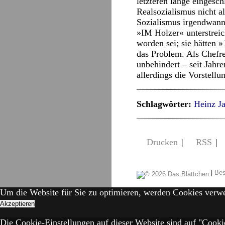
letzteren lange eingesc
Realsozialismus nicht a
Sozialismus irgendwann 
»IM Holzer« unterstreic
worden sei; sie hätten »
das Problem. Als Chefr
unbehindert – seit Jahre
allerdings die Vorstellu
Schlagwörter:
Heinz J
Drucken
|
RSS
|
|
Bes
Um die Website für Sie zu optimieren, werden Cookies verw
Akzeptieren
Die Cookie-Einstellungen auf dieser Website sind auf "Cooki