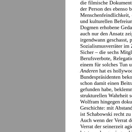
die filmische Dokumenta
der Person des ebenso b
Menschenfeindlichkeit, 
und kulturellen Befreiu
Dogmen erhobene Gedank
auch nur den Ansatz zei
irgendwann geschasst, pf
Sozialismusverräter im 
Sicher – die sechs Mitg
Berufsverbote, Relegat
einem für solches Tun 
Anderen
hat es hollywoo
Bundespräsidenten bekom
schon damit einen Beitr
gefunden habe, beklemm
strukturellen Wahrheit s
Wolfram hingegen dokum
Geschichte: mit Abstand
ist Schabowski recht zu
Auch wenn der Verrat de
Verrat der seinerzeit a