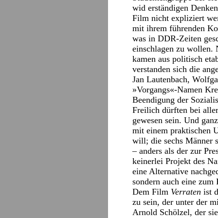
wid erständigen Denkens
Film nicht expliziert w
mit ihrem führenden Kop
was in DDR-Zeiten gesc
einschlagen zu wollen. 
kamen aus politisch eta
verstanden sich die ang
Jan Lautenbach, Wolfga
»Vorgangs«-Namen Kreis
Beendigung der Soziali
Freilich dürften bei all
gewesen sein. Und ganz
mit einem praktischen 
will; die sechs Männer s
– anders als der zur Pr
keinerlei Projekt des Na
eine Alternative nachged
sondern auch eine zum R
Dem Film
Verraten
ist 
zu sein, der unter der m
Arnold Schölzel, der si