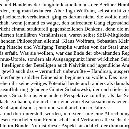
 und Handelns der Jungintellektuellen aus der Berliner Humb
erden, mag man bedauern. Aber Inga Wolfram, selbst nicht zu
f seinerzeit verheiratet, ging es darum nicht. Sie wollte nac
hah, wenn jemand es wagte, den aufrechten Gang eigenstän
Nicht einmal strukturell gegensätzlichen Denkens, denn die m
blierten familiären Verhältnissen, waren selbst SED-Mitgliede
ehenden Philosophen allemal. Klaus Wolfram, Sebastian Klei
ng Nitsche und Wolfgang Templin wurden von der Stasi unte
 erfaßt. Was sie wollten, war das Ende der obwaltenden Reg
smus-Utopie, sondern als Ausgangspunkt ihrer wirklichen Se
er Intelligenz der Beteiligten auch Naivität und jugendliche 
 gewiß auch das – vermutlich unbewußte – Handicap, ausgere
Unterfangen solcher Dimension beginnen zu wollen. Das mag 
ehen ihr seinerzeitiges Potential heute auch anders als damals
esseaufführung geladene Günter Schabowski, der nach tiefer i
mens Sozialismus eine andere Perspektive zubilligt als das Sc
acht zu haben, die nicht nur eine zum Realsozialismus jener J
ealkapitalismus jener und wohl auch dieser Jahre.
da und dort unterstellt worden, in erster Linie eine Abrechnu
iesen Heuchelei von Freundschaft und Vertrauen alle sechs der
ebte im Bunde. Nun ist dieser Aspekt tatsächlich der dramatur