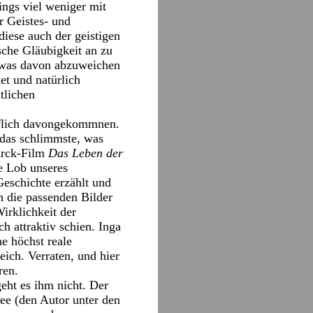
ings viel weniger mit
r Geistes- und
diese auch der geistigen
sche Gläubigkeit an zu
 was davon abzuweichen
et und natürlich
tlichen
mpflich davongekommnen.
 das schlimmste, was
arck-Film
Das Leben der
e Lob unseres
Geschichte erzählt und
h die passenden Bilder
irklichkeit der
h attraktiv schien. Inga
e höchst reale
ich. Verraten, und hier
ren.
eht es ihm nicht. Der
dee (den Autor unter den