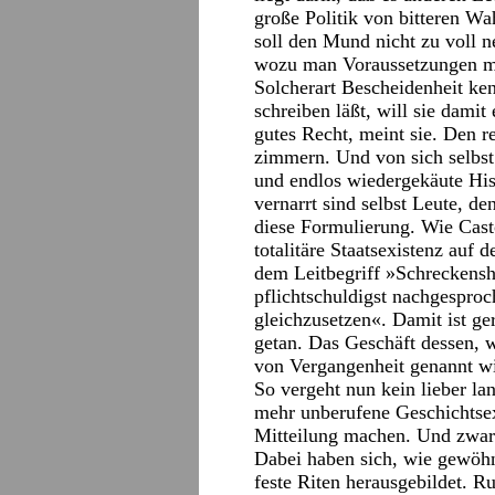
große Politik von bitteren Wa
soll den Mund nicht zu voll
wozu man Voraussetzungen mi
Solcherart Bescheidenheit ken
schreiben läßt, will sie damit
gutes Recht, meint sie. Den 
zimmern. Und von sich selbst
und endlos wiedergekäute Hist
vernarrt sind selbst Leute, d
diese Formulierung. Wie Casto
totalitäre Staatsexistenz auf
dem Leitbegriff »Schreckensh
pflichtschuldigst nachgesproc
gleichzusetzen«. Damit ist g
getan. Das Geschäft dessen,
von Vergangenheit genannt wir
So vergeht nun kein lieber la
mehr unberufene Geschichtse
Mitteilung machen. Und zwar 
Dabei haben sich, wie gewöhn
feste Riten herausgebildet. R