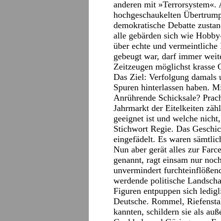
anderen mit »Terrorsystem«.
hochgeschaukelten Übertrumpf
demokratische Debatte zustan
alle gebärden sich wie Hobby
über echte und vermeintlich
gebeugt war, darf immer weit
Zeitzeugen möglichst krasse O
Das Ziel: Verfolgung damals 
Spuren hinterlassen haben. M
Anrührende Schicksale? Prach
Jahrmarkt der Eitelkeiten zä
geeignet ist und welche nicht,
Stichwort Regie. Das Geschi
eingefädelt. Es waren sämtlic
Nun aber gerät alles zur Farc
genannt, ragt einsam nur noc
unvermindert furchteinflöße
werdende politische Landschaf
Figuren entpuppen sich ledigli
Deutsche. Rommel, Riefenstahl
kannten, schildern sie als a