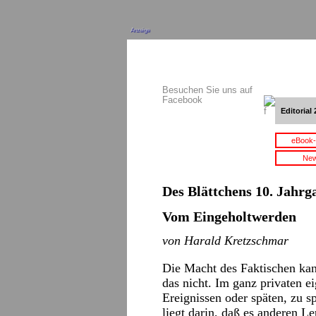
Anzeige
Besuchen Sie uns auf
Facebook
Editorial 
eBook-
New
Des Blättchens 10. Jahrga
Vom Eingeholtwerden
von Harald Kretzschmar
Die Macht des Faktischen k
das nicht. Im ganz privaten e
Ereignissen oder späten, zu s
liegt darin, daß es anderen L