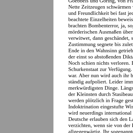
Goebbels und Göring, von Fra
Nette Zeitzeugen schwärmen v
und Freundlichkeit bei fast j
beachtete Einzelheiten bewei
brachten Bombenterror, ja, so
mörderischen Ausmaßen übers 
verwitwet, dann geschändet, 
Zustimmung segnete bis zulet
Ende in den Wahnsinn getrie
der einst so abstoßenden Dikt
Noch schien nichts verloren.
Schurkenstaat zur Verfügung.
war. Aber nun wird auch ihr b
ständig aufpoliert. Leider i
merkwürdigsten Dinge. Längst
der Kleinsten durch Stasibeau
werden plötzlich in Frage ges
Indoktrination eingestufte W
wird neuerdings international
Deutsche erlauben sich den L
verzichten, wenn sie von der 
allgegenwärtig. Ihr sogenannt