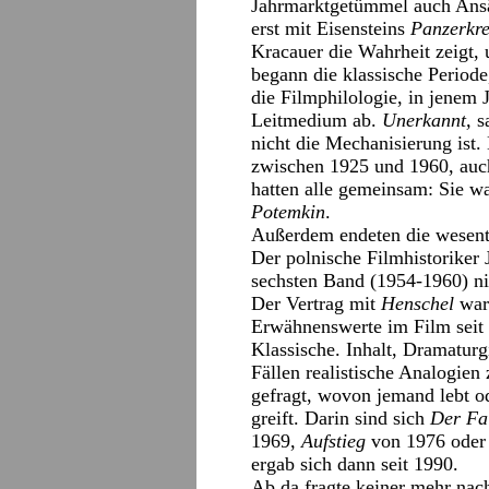
Jahrmarktgetümmel auch Ansä
erst mit Eisensteins
Panzerkr
Kracauer die Wahrheit zeigt,
begann die klassische Periode
die Filmphilologie, in jenem 
Leitmedium ab.
Unerkannt,
sa
nicht die Mechanisierung ist.
zwischen 1925 und 1960, auch
hatten alle gemeinsam: Sie 
Potemkin
.
Außerdem endeten die wesentl
Der polnische Filmhistoriker 
sechsten Band (1954-1960) nic
Der Vertrag mit
Henschel
war 
Erwähnenswerte im Film seit 
Klassische. Inhalt, Dramatur
Fällen realistische Analogien
gefragt, wovon jemand lebt o
greift. Darin sind sich
Der Fa
1969,
Aufstieg
von 1976 ode
ergab sich dann seit 1990.
Ab da fragte keiner mehr nac