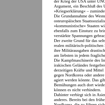
der Krieg der USA unter UNO
Argument, ein Beschluß des U
»Kriegserklärung« – zumindest
Die Grundannahme des Westen
osteuropäischen Staatssozial
»kommunistische« Staaten wi
ebenfalls zum Einsturz zu bri
verstärkte Spannungen gebrac
Der zweite Grund für das selt
realen militärisch-politisc
ihre Militärausgaben drastisc
am liebsten in jedem fragliche
Die Kampfmaschinerie des Im
irakischen Geländes festgefre
derzeitigen Kräfte und Mittel
gegen Nordkorea oder andere m
agiert werden könnte. Das gib
Bemühungen auch dort wieder
können es nicht verhindern.
Dahinter verbirgt sich in Asie
anderes. Bereits bei den frü
Nordkorea, die zu führen sich