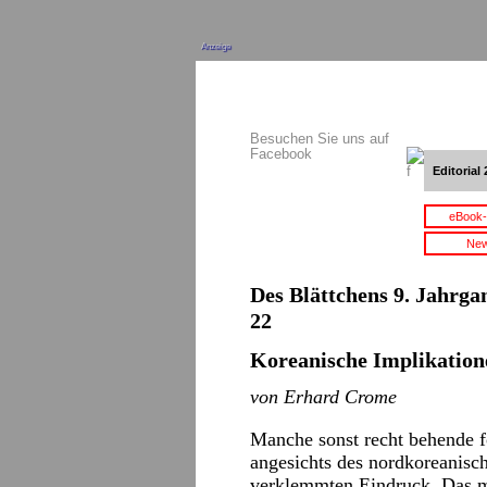
Anzeige
Besuchen Sie uns auf
Facebook
Editorial 
eBook-
New
Des Blättchens 9. Jahrgan
22
Koreanische Implikation
von Erhard Crome
Manche sonst recht behende 
angesichts des nordkoreanis
verklemmten Eindruck. Das 