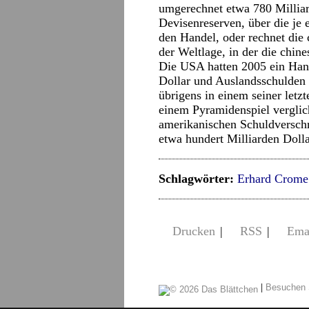
umgerechnet etwa 780 Milliar
Devisenreserven, über die je 
den Handel, oder rechnet die
der Weltlage, in der die chine
Die USA hatten 2005 ein Hand
Dollar und Auslandsschulden v
übrigens in einem seiner letz
einem Pyramidenspiel vergli
amerikanischen Schuldverschr
etwa hundert Milliarden Dolla
Schlagwörter:
Erhard Crome
Drucken
|
RSS
|
Ema
|
Besuchen 