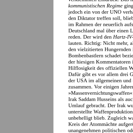
kommunistischen Regime
ging
jedoch ein von der UNO verh
den Diktator treffen soll, bli
im Rahmen der neuerlich aufs
Deutschland mal über einen 
reden. Der wird den
Hartz-IV
lauten. Richtig: Nicht mehr,
den vielzitierten Hungernden 
Bombenbastlern schadet bezie
der hiesigen Kommentatoren i
Hilflosigkeit des offiziellen 
Dafür gibt es vor allem drei 
der USA im allgemeinen und 
zusammen. Vor einigen Jahre
»Massenvernichtungswaffen« 
Irak Saddam Husseins als auc
Umlauf gebracht. Der Irak wu
unterstellte Waffenproduktio
unbehelligt blieb. Zugleich wa
Kreis der Atommächte aufgerü
unangenehmen politischen ode