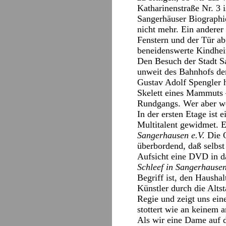
Katharinenstraße Nr. 3 i
Sangerhäuser Biographie
nicht mehr. Ein anderer
Fenstern und der Tür ab,
beneidenswerte Kindheit
Den Besuch der Stadt Sa
unweit des Bahnhofs der
Gustav Adolf Spengler 
Skelett eines Mammuts
Rundgangs. Wer aber we
In der ersten Etage ist
Multitalent gewidmet. E
Sangerhausen e.V.
Die O
überbordend, daß selbst
Aufsicht eine DVD in d
Schleef in Sangerhause
Begriff ist, den Hausha
Künstler durch die Altst
Regie und zeigt uns ein
stottert wie an keinem 
Als wir eine Dame auf 