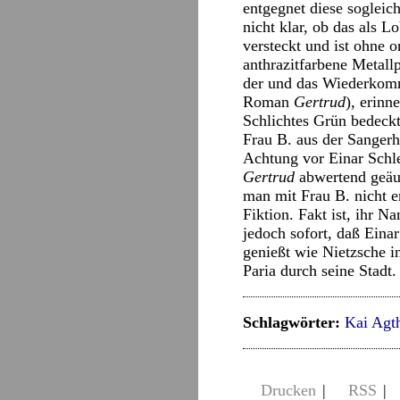
entgegnet diese sogleich
nicht klar, ob das als L
versteckt und ist ohne 
anthrazitfarbene Metallp
der und das Wiederkomme
Roman
Gertrud
), erinn
Schlichtes Grün bedeck
Frau B. aus der Sanger
Achtung vor Einar Schle
Gertrud
abwertend geäuß
man mit Frau B. nicht e
Fiktion. Fakt ist, ihr 
jedoch sofort, daß Eina
genießt wie Nietzsche i
Paria durch seine Stadt
Schlagwörter:
Kai Agt
Drucken
|
RSS
|