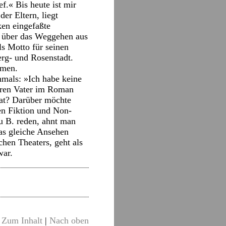
f.« Bis heute ist mir
der Eltern, liegt
ken eingefaßte
n
über das Weggehen aus
ls Motto für seinen
erg- und Rosenstadt.
hmen.
hmals: »Ich habe keine
ihren Vater im Roman
hat? Darüber möchte
en Fiktion und Non-
u B. reden, ahnt man
das gleiche Ansehen
chen Theaters, geht als
war.
Zum Inhalt
|
Nach oben