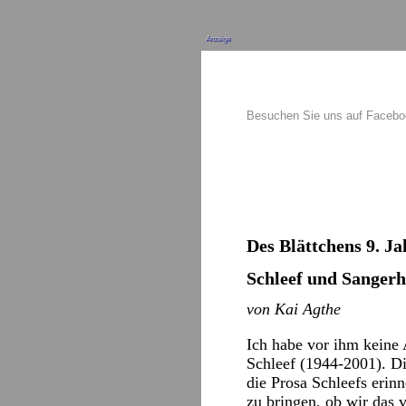
Anzeige
Besuchen Sie uns auf Faceb
Des Blättchens 9. Ja
Schleef und Sanger
von Kai Agthe
Ich habe vor ihm keine 
Schleef (1944-2001). Di
die Prosa Schleefs erin
zu bringen, ob wir das 