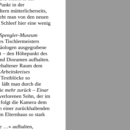
Punkt in der
ern mütterlicherseits,
ieht man von den neuen
 Schleef hier eine wenig
Spengler-Museum
s Tischlermeisters
häologen ausgegrabene
t – den Höhepunkt des
und Dioramen aufhalten.
 gehaltener Raum dem
Arbeitskreises
e Textblöcke so
 läßt man durch die
ie mehr zurück – Einar
erlorenen Sohn, der im
n folgt die Kamera dem
on einer zurückhaltenden
im Elternhaus so stark
e …« aufhalten,