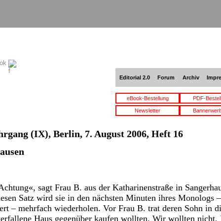
ook
Editorial 2.0
Forum
Archiv
Impr
eBook-Bestellung
PDF-Bestel
Newsletter
Bannerwer
hrgang (IX), Berlin, 7. August 2006, Heft 16
hausen
Achtung«, sagt Frau B. aus der Katharinenstraße in Sangerha
esen Satz wird sie in den nächsten Minuten ihres Monologs –
nert – mehrfach wiederholen. Vor Frau B. trat deren Sohn in d
verfallene Haus gegenüber kaufen wollten. Wir wollten nicht.