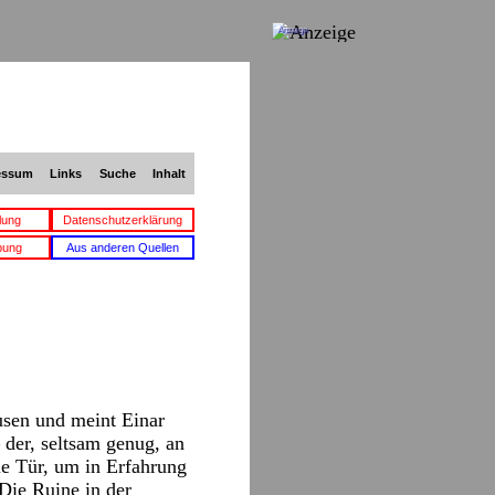
Anzeige
essum
Links
Suche
Inhalt
lung
Datenschutzerklärung
bung
Aus anderen Quellen
usen und meint Einar
 der, seltsam genug, an
ie Tür, um in Erfahrung
 Die Ruine in der