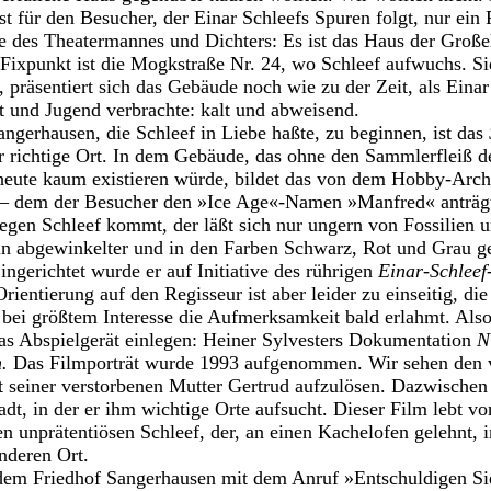
st für den Besucher, der Einar Schleefs Spuren folgt, nur ein 
 des Theatermannes und Dichters: Es ist das Haus der Großelt
 Fixpunkt ist die Mogkstraße Nr. 24, wo Schleef aufwuchs. S
 präsentiert sich das Gebäude noch wie zu der Zeit, als Einar
 und Jugend verbrachte: kalt und abweisend.
ngerhausen, die Schleef in Liebe haßte, zu beginnen, ist das
 richtige Ort. In dem Gebäude, das ohne den Sammlerfleiß de
heute kaum existieren würde, bildet das von dem Hobby-Arc
 – dem der Besucher den »Ice Age«-Namen »Manfred« anträg
gen Schleef kommt, der läßt sich nur ungern von Fossilien 
 ein abgewinkelter und in den Farben Schwarz, Rot und Grau
ingerichtet wurde er auf Initiative des rührigen
Einar-Schleef-
rientierung auf den Regisseur ist aber leider zu einseitig, di
 bei größtem Interesse die Aufmerksamkeit bald erlahmt. Also
as Abspielgerät einlegen: Heiner Sylvesters Dokumentation
N
n.
Das Filmporträt wurde 1993 aufgenommen. Wir sehen den v
lt seiner verstorbenen Mutter Gertrud aufzulösen. Dazwische
adt, in der er ihm wichtige Orte aufsucht. Dieser Film lebt v
en unprätentiösen Schleef, der, an einen Kachelofen gelehnt, 
anderen Ort.
dem Friedhof Sangerhausen mit dem Anruf »Entschuldigen Si