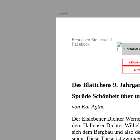
Anzeige
Besuchen Sie uns auf
Facebook
Editorial 
eBook-
New
Des Blättchens 9. Jahrgan
Spröde Schönheit über u
von Kai Agthe
Der Eislebener Dichter Wern
dem Hallenser Dichter Wilhel
sich dem Bergbau und also dem
seien. Diese These ist zwing