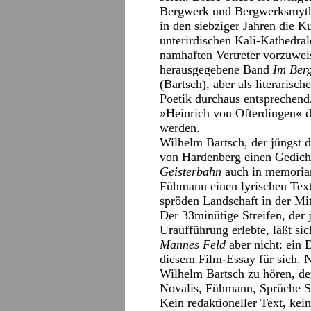
Bergwerk und Bergwerksmyth
in den siebziger Jahren die 
unterirdischen Kali-Kathedra
namhaften Vertreter vorzuwei
herausgegebene Band
Im Ber
(Bartsch), aber als literaris
Poetik durchaus entsprechend
»Heinrich von Ofterdingen« d
werden.
Wilhelm Bartsch, der jüngst 
von Hardenberg einen Gedicht
Geisterbahn
auch in memoria
Fühmann einen lyrischen Tex
spröden Landschaft in der Mi
Der 33minütige Streifen, der
Uraufführung erlebte, läßt si
Mannes Feld
aber nicht: ein 
diesem Film-Essay für sich. 
Wilhelm Bartsch zu hören, der
Novalis, Fühmann, Sprüche S
Kein redaktioneller Text, ke