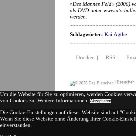
»Des Mannes Feld« (2006) vo
als DVD unter www.atv-halle.d
werden.
Schlagwörter:
Kai Agthe
Drucken
|
RSS
|
Ema
|
Besuchen 
Um die Website für Sie zu optimieren, werden Cookies verw
von Cookies zu.
Weitere Informationen.
Akzeptieren
Die Cookie-Einstellungen auf dieser Website sind auf "Cookie
Wenn Sie diese Website ohne Änderung Ihrer Cookie-Einstell
einverstanden.