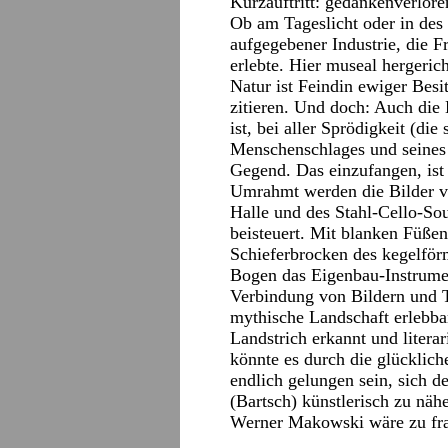
Kurzauftritt: gedankenverloren
Ob am Tageslicht oder in des 
aufgegebener Industrie, die 
erlebte. Hier museal hergeri
Natur ist Feindin ewiger Besi
zitieren. Und doch: Auch die
ist, bei aller Sprödigkeit (di
Menschenschlages und seines 
Gegend. Das einzufangen, ist
Umrahmt werden die Bilder 
Halle und des Stahl-Cello-So
beisteuert. Mit blanken Füßen
Schieferbrocken des kegelför
Bogen das Eigenbau-Instrume
Verbindung von Bildern und T
mythische Landschaft erlebbar
Landstrich erkannt und litera
könnte es durch die glücklic
endlich gelungen sein, sich 
(Bartsch) künstlerisch zu näh
Werner Makowski wäre zu frag