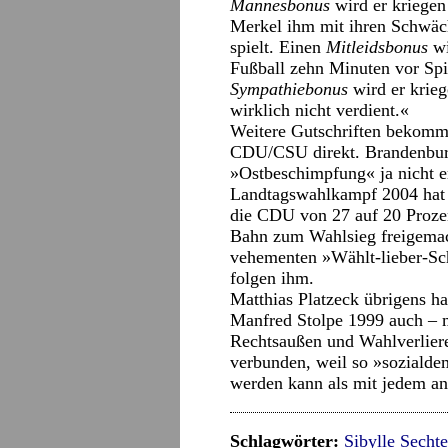
Mannesbonus
wird er kriegen
Merkel ihm mit ihren Schwäch
spielt. Einen
Mitleidsbonus
wi
Fußball zehn Minuten vor Spie
Sympathiebonus
wird er krieg
wirklich nicht verdient.«
Weitere Gutschriften bekomm
CDU/CSU direkt. Brandenbur
»Ostbeschimpfung« ja nicht er
Landtagswahlkampf 2004 hat 
die CDU von 27 auf 20 Proze
Bahn zum Wahlsieg freigemac
vehementen »Wählt-lieber-S
folgen ihm.
Matthias Platzeck übrigens h
Manfred Stolpe 1999 auch – 
Rechtsaußen und Wahlverlier
verbunden, weil so »sozialdem
werden kann als mit jedem an
Schlagwörter:
Sibylle Secht