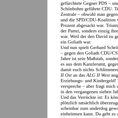
gefürchtete Gegner PDS – und
Schönbohm geführte CDU. Tri
Zentrale – obwohl man gegenü
und die SPD/CDU-Koalition v
Prozent abgesackt war. Trium
der Partei, sondern einzig ih
war. Weil der den David zu ge
ein Goliath war.
Und nun spielt Gerhard Schrö
– gegen den Goliath CDU/CSU.
Jahre ist sein Maßstab, sonde
es aus dem Kanzleramt, gege
damit euch nichts Schlimmere
II Ost
an das
ALG II West
angl
Erziehungs- und Kindergeld! 
verspreche – aber fragt mich
in den vergangenen sieben Ja
Und das Verrückte ist: Es kön
plötzlich tatsächlich überzeu
scheinbar zum underdog gewo
einheimsen kann. Da geht es z