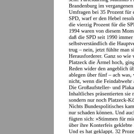
Brandenburg im vergangenen 
Umfragen bei 35 Prozent für 
SPD, warf er den Hebel reso
die vierzig Prozent für die S
1994 waren von diesem Momen
daß die SPD seit 1990 immer 
selbstverständlich die Hauptv
trug – nein, jetzt fühlte man s
Herausforderer. Ganz so wie 
Platzeck die Ärmel hoch, gin
Reden wider den angeblich ü
ablegen über fünf – ach was, 
nicht, wenn die Feindabwehr a
Die Großaufsteller- und Plaka
Inhaltliches präsentierten si
sondern nur noch Platzeck-K
Nichts Bundespolitisches kam
nur schaden können. Und auch
fügten sich: »Stimmen für mi
über ihre Konterfeis geklebte 
Und es hat geklappt. 32 Proze