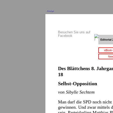
Anzeige
Besuchen Sie uns auf
Facebook
Editorial 
eBook-
New
Des Blättchens 8. Jahrgan
18
Selbst-Opposition
von Sibylle Sechtem
Man darf die SPD noch nicht 
gewinnen. Und zwar mittels de
sein. Parteidarling Matthias 